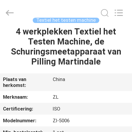
Dongguan
Zhongli
Instrument
Technology
Co.,
Textiel het testen machine
Ltd..
All
Rights
4 werkplekken Textiel het
HUIS
Reserved.
Testen Machine, de
PRODUCTEN
Schuringsmeetapparaat van
Pilling Martindale
VIDEOS
Plaats van
China
herkomst:
ONGEVEER
ONS
Merknaam:
ZL
Certificering:
ISO
FABRIEKSREIS
Modelnummer:
Zl-5006