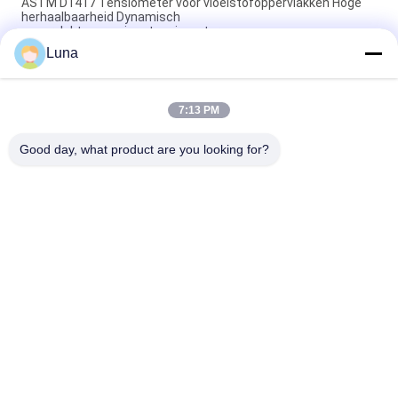
ASTM D1417 Tensiometer voor vloeistofoppervlakken Hoge
herhaalbaarheid Dynamisch
oppervlaktespanningstensiometer
Luna
Automatische rollende machine voor niet-geweven stoffen.
Met kantbesturingssysteem. Stoffeninspectieapparatuur.
7:13 PM
G278 Stoffen oscillerende slijtage tester en leer Wyzenbeek
slijtage testmachine
Good day, what product are you looking for?
populaire categorieën
Alle
Rubber Het Testen 
Vulcaniserende 
Machine
Persmachine
Twee 
Universele Testen 
Broodjesmolen
Machine
Trek Het Testen 
Banburymixer
Machine
De Machine Van De 