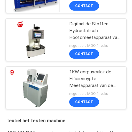
Randstof
CONTACT
Digitaal de Stoffen
Hydrostatisch
Hoofdmeetapparaat van
JIS L1092 met LCD
negotiable MOQ:1 reeks
Touch screen
CONTACT
1KW corpusculair de
Efficiencypfe
Meetapparaat van de
Kwestiefiltratie
negotiable MOQ:1 reeks
CONTACT
textiel het testen machine