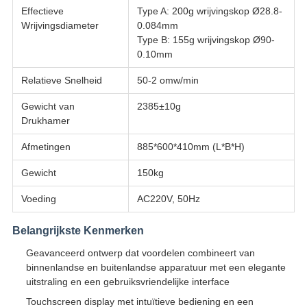
Effectieve
Type A: 200g wrijvingskop Ø28.8-
Wrijvingsdiameter
0.084mm
Type B: 155g wrijvingskop Ø90-
0.10mm
Relatieve Snelheid
50-2 omw/min
Gewicht van
2385±10g
Drukhamer
Afmetingen
885*600*410mm (L*B*H)
Gewicht
150kg
Voeding
AC220V, 50Hz
Belangrijkste Kenmerken
Geavanceerd ontwerp dat voordelen combineert van
binnenlandse en buitenlandse apparatuur met een elegante
uitstraling en een gebruiksvriendelijke interface
Touchscreen display met intuïtieve bediening en een