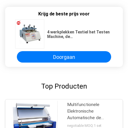
Krijg de beste prijs voor
4 werkplekken Textiel het Testen
Machine, de
Schuringsmeetapparaat van
Pilling Martindale
Doorgaan
Top Producten
Multifunctionele
Elektronische
Automatische de
Inspectiemachine van de
negotiable MOQ:1 set