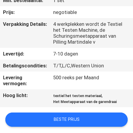
Min. bestelaantal:
1 set
KWALITEITSCONTROLE
Prijs:
negotiable
CONTACTEER
Verpakking Details:
4 werkplekken wordt de Textiel
het Testen Machine, de
ONS
Schuringsmeetapparaat van
Pilling Martindale v
NIEUWS
Levertijd:
7-10 dagen
Betalingscondities:
T/T,L/C,Western Union
VERZOEK
Levering
500 reeks per Maand
OM EEN
vermogen:
CITAAT
Hoog licht:
,
textiel het testen materiaal
Het Meetapparaat van de garendraai
VR
SHOW
BESTE PRIJS