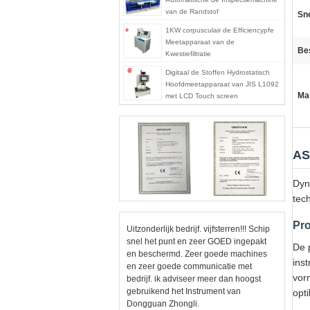
van de Randstof
Sne
1KW corpusculair de Efficiencypfe
Meetapparaat van de
Be
Kwestiefiltratie
Digitaal de Stoffen Hydrostatisch
Hoofdmeetapparaat van JIS L1092
Ma
met LCD Touch screen
AS
Dyn
tec
Pro
Uitzonderlijk bedrijf. vijfsterren!!! Schip
snel het punt en zeer GOED ingepakt
De 
en beschermd. Zeer goede machines
ins
en zeer goede communicatie met
vor
bedrijf. ik adviseer meer dan hoogst
gebruikend het Instrument van
opti
Dongguan Zhongli.