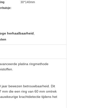
ing
30*140mm
rbuisje:
oge herhaalbaarheid
,
sten
avanceerde platina ringmethode
istoffen.
0 jaar bewezen betrouwbaarheid. Dit
37 mm die een ring van 60 mm omtrek
auwkeurige krachtdetectie tijdens het