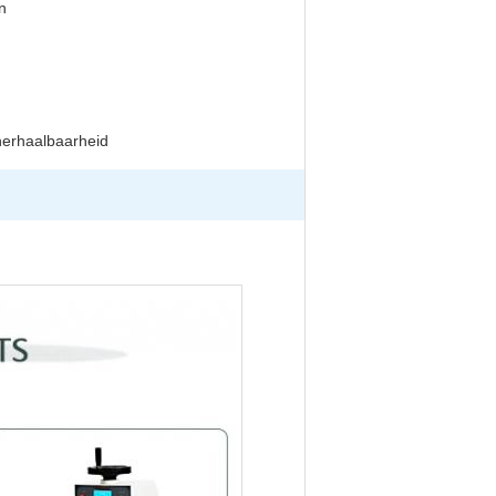
n
herhaalbaarheid