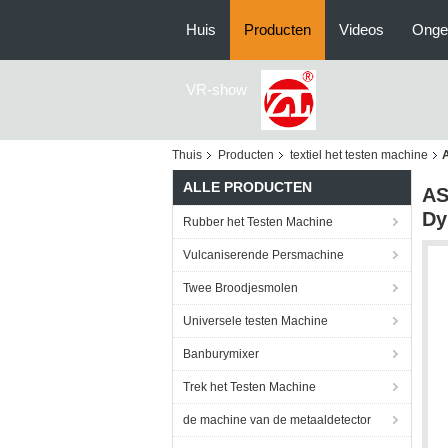
Huis
Producten
Videos
Onge
VR-show
Thuis
Producten
textiel het testen machine
ALLE PRODUCTEN
AS
Dy
Rubber het Testen Machine
Vulcaniserende Persmachine
Twee Broodjesmolen
Universele testen Machine
Banburymixer
Trek het Testen Machine
de machine van de metaaldetector