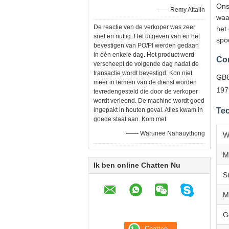
Ons
—— Remy Attalin
waa
De reactie van de verkoper was zeer
het
snel en nuttig. Het uitgeven van en het
spo
bevestigen van PO/PI werden gedaan
in één enkele dag. Het product werd
Co
verscheept de volgende dag nadat de
transactie wordt bevestigd. Kon niet
GB6
meer in termen van de dienst worden
197
tevredengesteld die door de verkoper
wordt verleend. De machine wordt goed
ingepakt in houten geval. Alles kwam in
Tec
goede staat aan. Kom met
—— Warunee Nahauythong
W
M
Ik ben online Chatten Nu
St
M
G