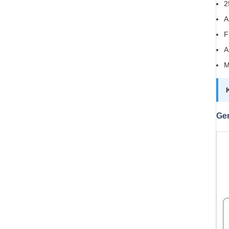
2
A
F
A
M
Ger