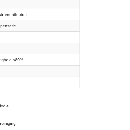
strumentfouten
pensatie
tigheid <80%
logie
reiniging