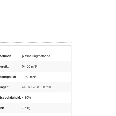
methode:
platina ringmethode
ereik:
0-400 mN/m
eurigheid:
±0.01mN/m
ingen:
440 × 190 × 350 mm
jfsvochtigheid:
< 80%
ht:
7,5 kg