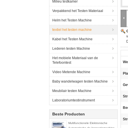
Milieu testkamer
Verpakkend het Testen Materiaal
Helm het Testen Machine
textiel het testen machine
G
v
Kabel het Testen Machine
Lederen testen Machine
Het mobiele Materiaal van de
We
Telefoontest
Video Metende Machine
Pla
Baby wandelwagen testen Machine
Gev
Meubilair testen Machine
St
Laboratoriumtestinstrument
Bed
Beste Producten
St
Multifunctionele Elektronische
Automatische de Inspectiemachine