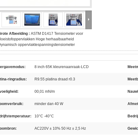
rote Afbeelding :
ASTM D1417 Tensiometer voor
loeistofoppervlakken Hoge herhaalbaarheid
Dynamisch oppervlaktespanningstensiometer
ergavemodus:
8 inch 65K kleurenaanraak-LCD
Meet
tina-ringradius:
R9.55 platina draad r0.3
Meetb
oeligheid:
00,01 mN/m
Nauwk
roomverbruik:
minder dan 40 W
Afmet
rijfstemperatuur:
10°C -40°C
Bedri
roombron:
AC220V ± 10% 50 Hz ± 2,5 Hz
Gewic