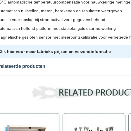
5°C automatische temperatuurcompensatie voor nauwkeurige metinge
utomatisch nulstellen, meten, berekenen en resultaten weergeven
unctie voor opslag bij stroomuitval voor gegevensbehoud
utomatisch heffend platform met stabiele, geluidsarme werking
agnetische gesloten sensor met meerpuntskalibratie voor verbeterde 
Klik hier voor meer fabrieks prijzen en verzendinformatie
elateerde producten