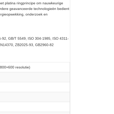
et platina ringprincipe om nauwkeurige
erdere geavanceerde technologieën bedient
nergieopwekking, onderzoek en
-92, GB/T 5549, ISO 304-1985, ISO 4311-
EN14370, ZB2025-93, GB2960-82
800×600 resolutie)