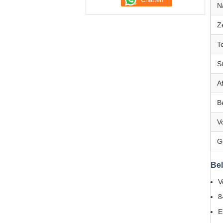
N
Z
T
S
A
B
V
G
Bel
V
8
E