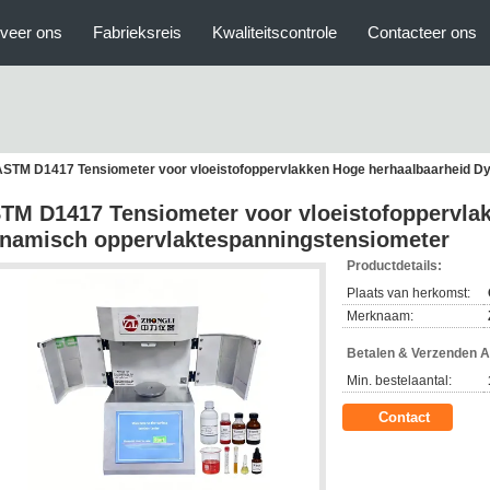
veer ons
Fabrieksreis
Kwaliteitscontrole
Contacteer ons
ASTM D1417 Tensiometer voor vloeistofoppervlakken Hoge herhaalbaarheid D
TM D1417 Tensiometer voor vloeistofoppervla
namisch oppervlaktespanningstensiometer
Productdetails:
Plaats van herkomst:
Merknaam:
Betalen & Verzenden 
Min. bestelaantal:
Contact