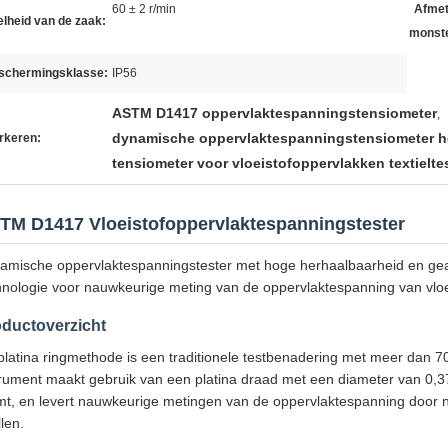
60 ± 2 r/min
Afmet
lheid van de zaak:
monste
schermingsklasse:
IP56
ASTM D1417 oppervlaktespanningstensiometer
,
dynamische oppervlaktespanningstensiometer h
rkeren:
tensiometer voor vloeistofoppervlakken textielte
TM D1417 Vloeistofoppervlaktespanningstester
amische oppervlaktespanningstester met hoge herhaalbaarheid en ge
hnologie voor nauwkeurige meting van de oppervlaktespanning van vloe
ductoverzicht
platina ringmethode is een traditionele testbenadering met meer dan 7
trument maakt gebruik van een platina draad met een diameter van 0,
mt, en levert nauwkeurige metingen van de oppervlaktespanning door n
llen.