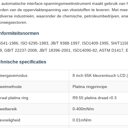
 automatische interface-spanningsmeetinstrument maakt gebruik van h
rden van de oppervlaktespanning van vloeistoffen te leveren. Met me
 diverse industrieën, waaronder de chemische, petroleumbedrijven, e
orwegsectoren.
nformiteitsnormen
541-1986, ISO 6295-1983, JB/T 9388-1997, ISO1409-1995, SH/T1156
9, GB/T 22237-2008, JB/T 18396-2001, ISO14090-82, ASTM D1417, 
hnische specificaties
eergavemodus
8 inch 65K kleurentouch LCD (
eetmethode
Platina ringprincipe
raal platina ring
R9.55 platina draad r0.3
eetbereik
0-400mN/m
evoeligheid
0.01mN/m