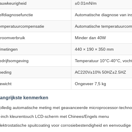
auwkeurigheid
±0.01mN/m
elfdiagnosefunctie
Automatische diagnose van in
emperatuurcompensatie
Automatische temperatuurcom
troomverbruik
Minder dan 40W
fmetingen
440 × 190 × 350 mm
edrijfsomgeving
Temperatuur 10°C-40°C, voch
oeding
AC220V±10% 50HZ±2.5HZ
ewicht
Ongeveer 7,5 kg
angrijkste kenmerken
olledig automatische meting met geavanceerde microprocessor-techno
-inch kleurentouch LCD-scherm met Chinees/Engels menu
lektrostatische spuitcoating voor corrosiebestendigheid en eenvoudige 