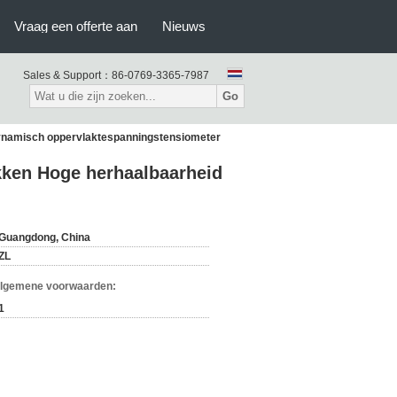
Vraag een offerte aan
Nieuws
Sales & Support：
86-0769-3365-7987
Go
ynamisch oppervlaktespanningstensiometer
kken Hoge herhaalbaarheid
Guangdong, China
ZL
Algemene voorwaarden:
1