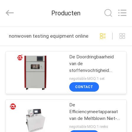
Dongguan
Zhongli
Instrument
Producten
Technology
Co.,
Ltd..
All
Rights
HUIS
Reserved.
nonwoven testing equipment online fabricage
PRODUCTEN
De Doordringbaarheid
van de
VIDEOS
stoffenvochtigheid
Textiel het Testen
negotiable MOQ:1 set
Machine met
ONGEVEER
CONTACT
Computercontrole
ONS
De
Efficiencymeetapparaat
FABRIEKSREIS
van de Meltblown Niet-
geweven Corpusculair
negotiable MOQ:1 reeks