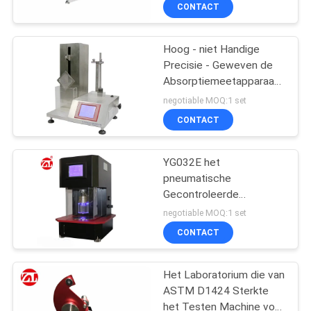
Filtratie
KWALITEITSCONTROLE
CONTACT
CONTACTEER
Hoog - niet Handige
Precisie - Geweven de
ONS
Absorptiemeetapparaat
van het Stoffenwater in
negotiable MOQ:1 set
Goede Lineair
NIEUWS
CONTACT
VERZOEK
YG032E het
pneumatische
OM EEN
Gecontroleerde
CITAAT
Automatische
negotiable MOQ:1 set
Hydraulische Barstende
CONTACT
Meetapparaat van
VR
Diaphram
SHOW
Het Laboratorium die van
ASTM D1424 Sterkte
het Testen Machine voor