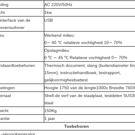
ding
AC 220V/50Hz
cht
1kw
interface van de
USB
evensuitvoer
ieu
Werkend milieu:
0∽ 40 ℃ relatieve vochtigheid 10∽ 70%
Opslagmilieu:
0 ℃ ∽ 45 ℃ Relatieve vochtigheid 0∽ 70%
ndaardtoebehoren
Thermisch document, slang (buitendiameter 6
15mm), instructiehandboek, testrapport,
gelijkvormigheidsattest
etingen
Hoogte 1750 van de lengte1000x Breedte 760
eriaal
Shell-de verf van de staalplaat, testdelen SUS30
staal
icht
150Kg
antie
1 jaar
Toebehoren
-aërosolgenerator