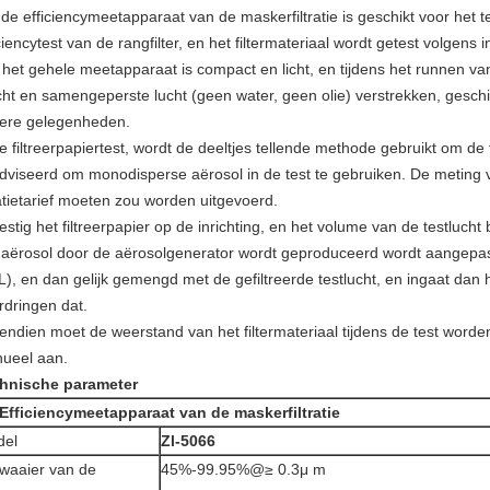
 de efficiencymeetapparaat van de maskerfiltratie is geschikt voor het
ciencytest van de rangfilter, en het filtermateriaal wordt getest volgen
 het gehele meetapparaat is compact en licht, en tijdens het runnen van
ht en samengeperste lucht (geen water, geen olie) verstrekken, geschikt
ere gelegenheden.
e filtreerpapiertest, wordt de deeltjes tellende methode gebruikt om de 
dviseerd om monodisperse aërosol in de test te gebruiken. De meting 
ratietarief moeten zou worden uitgevoerd.
stig het filtreerpapier op de inrichting, en het volume van de testlucht
 aërosol door de aërosolgenerator wordt geproduceerd wordt aangepast
), en dan gelijk gemengd met de gefiltreerde testlucht, en ingaat dan h
rdringen dat.
endien moet de weerstand van het filtermateriaal tijdens de test word
ueel aan.
hnische parameter
Efficiencymeetapparaat van de maskerfiltratie
del
Zl-5066
waaier van de
45%-99.95%@≥ 0.3μ m