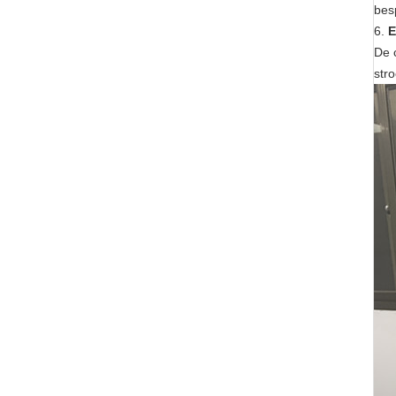
besp
6.
E
De 
str