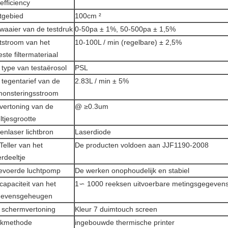
tefficiency
tgebied
100cm ²
waaier van de testdruk
0-50pa ± 1%, 50-500pa ± 1,5%
tstroom van het
10-100L / min (regelbare) ± 2,5%
este filtermateriaal
 type van testaërosol
PSL
 tegentarief van de
2.83L / min ± 5%
onsteringsstroom
vertoning van de
@ ≥0.3um
ltjesgrootte
enlaser lichtbron
Laserdiode
Teller van het
De producten voldoen aan JJF1190-2008
erdeeltje
evoerde luchtpomp
De werken onophoudelijk en stabiel
capaciteit van het
1∽ 1000 reeksen uitvoerbare metingsgegevens
gevensgeheugen
 schermvertoning
Kleur 7 duimtouch screen
ukmethode
ingebouwde thermische printer