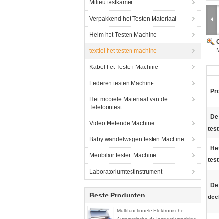
Milieu testkamer
Verpakkend het Testen Materiaal
Helm het Testen Machine
G
M
textiel het testen machine
Kabel het Testen Machine
Lederen testen Machine
Pr
Het mobiele Materiaal van de
Telefoontest
De
Video Metende Machine
tes
Baby wandelwagen testen Machine
Het
Meubilair testen Machine
test
Laboratoriumtestinstrument
De 
Beste Producten
deel
Multifunctionele Elektronische
Automatische de Inspectiemachine