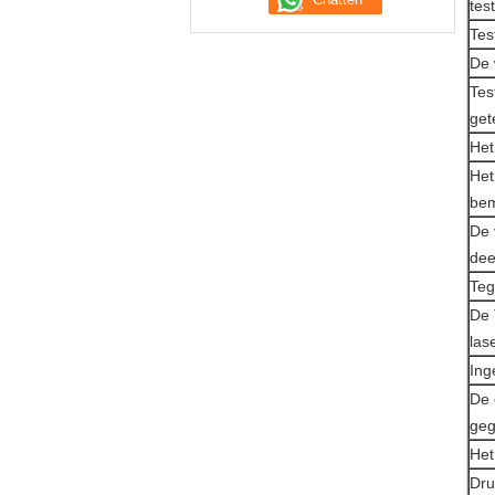
tes
Tes
De 
Tes
get
Het
Het
bem
De 
dee
Teg
De 
las
Ing
De 
ge
Het
Dr