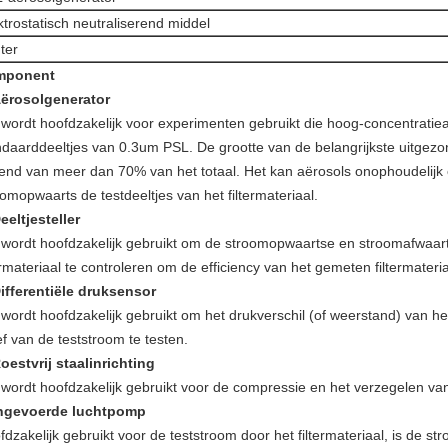
ktrostatisch neutraliserend middel
uter
mponent
ërosolgenerator
 wordt hoofdzakelijk voor experimenten gebruikt die hoog-concentratiea
ndaarddeeltjes van 0.3um PSL. De grootte van de belangrijkste uitgez
end van meer dan 70% van het totaal. Het kan aërosols onophoudelijk e
omopwaarts de testdeeltjes van het filtermateriaal.
eeltjesteller
 wordt hoofdzakelijk gebruikt om de stroomopwaartse en stroomafwaart
ermateriaal te controleren om de efficiency van het gemeten filtermateria
ifferentiële druksensor
 wordt hoofdzakelijk gebruikt om het drukverschil (of weerstand) van he
ef van de teststroom te testen.
oestvrij staalinrichting
 wordt hoofdzakelijk gebruikt voor de compressie en het verzegelen van 
ngevoerde luchtpomp
dzakelijk gebruikt voor de teststroom door het filtermateriaal, is de st