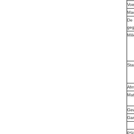
Voe
Ma
De 
geg
Mil
Sta
Afm
Mat
Gew
Gar
PSL