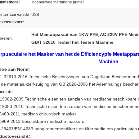
ukmethode:
Ingebouwde thermische printer
interface van de
USB
evensuitvoer:
Het Meetapparaat van 1KW PFE
AC 220V PFE Meet
,
rkeren:
GB/T 32610 Textiel het Testen Machine
rpusculaire het Masker van het de Efficiencypfe Meetapparaa
Machine
doe aan Norm:
T 32610-2016 Technische Beschrijvingen van Dagelijkse Beschermen
 de materiaal-zelf-zuiging van GB 2626-2006 het Ademhalings bescher
iculate
19082-2009 Technische eisen ten aanzien van medische beschikbare
19083-2010 Technische eisen ten aanzien van medische beschermen
0469-2011 medisch chirurgisch masker
0969-2013 Beschikbare medische maskers
-29463/EN14683 hoog rendementfilters en filtermedia om particulates ui
ductoverzicht: