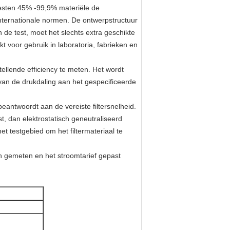
 testen 45% -99,9% materiële de
s internationale normen. De ontwerpstructuur
 de test, moet het slechts extra geschikte
 voor gebruik in laboratoria, fabrieken en
tellende efficiency te meten. Het wordt
van de drukdaling aan het gespecificeerde
 beantwoordt aan de vereiste filtersnelheid.
, dan elektrostatisch geneutraliseerd
et testgebied om het filtermateriaal te
en gemeten en het stroomtarief gepast