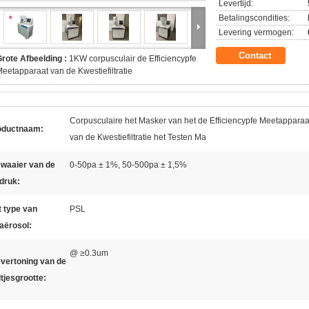
Levertijd:
Betalingscondities:
Levering vermogen:
Contact
rote Afbeelding :
1KW corpusculair de Efficiencypfe
eetapparaat van de Kwestiefiltratie
Corpusculaire het Masker van het de Efficiencypfe Meetapparaa
oductnaam:
van de Kwestiefiltratie het Testen Ma
 waaier van de
0-50pa ± 1%, 50-500pa ± 1,5%
tdruk:
 type van
PSL
aërosol:
@ ≥0.3um
vertoning van de
tjesgrootte: