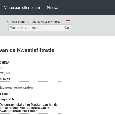
Vraag een offerte aan
Nieuws
Sales & Support：
86-0769-3365-7987
Go
an de Kwestiefiltratie
CHINA
ZL
CE,ISO
Zl-5066
Algemene voorwaarden:
1 reeks
negotiable
De corpusculaire het Masker van het de
Efficiencypfe Meetapparaat van de
Kwestiefiltratie het Testen