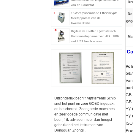
Dr
van de Randstof
1KW corpusculair de Efficiencypfe
De 
Meetapparaat van de
geg
Kwestiefiltratie
Digitaal de Stoffen Hydrostatisch
Hoofdmeetapparaat van JIS L1092
Ma
met LCD Touch screen
Co
Vol
GB/
Van
part
GB 
Uitzonderlijk bedrijf. vijfsterren!!! Schip
GB 
snel het punt en zeer GOED ingepakt
YY 
en beschermd. Zeer goede machines
en zeer goede communicatie met
YY 
bedrijf. ik adviseer meer dan hoogst
ISO
gebruikend het Instrument van
Pro
Dongguan Zhongli.