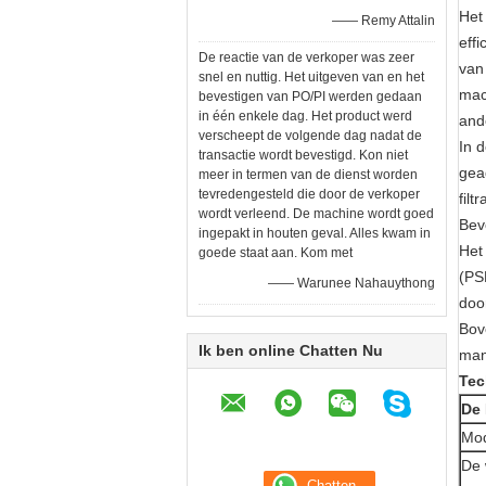
Het
—— Remy Attalin
effi
De reactie van de verkoper was zeer
van
snel en nuttig. Het uitgeven van en het
mac
bevestigen van PO/PI werden gedaan
in één enkele dag. Het product werd
and
verscheept de volgende dag nadat de
In d
transactie wordt bevestigd. Kon niet
gea
meer in termen van de dienst worden
tevredengesteld die door de verkoper
filt
wordt verleend. De machine wordt goed
Beve
ingepakt in houten geval. Alles kwam in
Het
goede staat aan. Kom met
(PSL
—— Warunee Nahauythong
doo
Bov
Ik ben online Chatten Nu
man
Tec
De 
Mo
De 