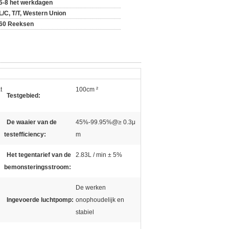
5-8 het werkdagen
L/C, T/T, Western Union
60 Reeksen
t
100cm ²
Testgebied:
De waaier van de
45%-99.95%@≥ 0.3μ
testefficiency:
m
Het tegentarief van de
2.83L / min ± 5%
bemonsteringsstroom:
De werken
Ingevoerde luchtpomp:
onophoudelijk en
stabiel