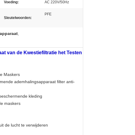
Voeding:
AC 220V/50Hz
PFE
Sleutelwoorden:
apparaat
,
t van de Kwestiefiltratie het Testen
de Maskers
mende ademhalingsapparaat filter anti-
 beschermende kleding
de maskers
t de lucht te verwijderen