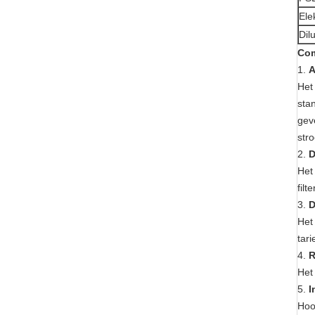
Ele
Dil
Co
1.
A
Het
sta
gev
stro
2.
D
Het
filt
3.
D
Het
tari
4.
R
Het
5.
I
Hoof