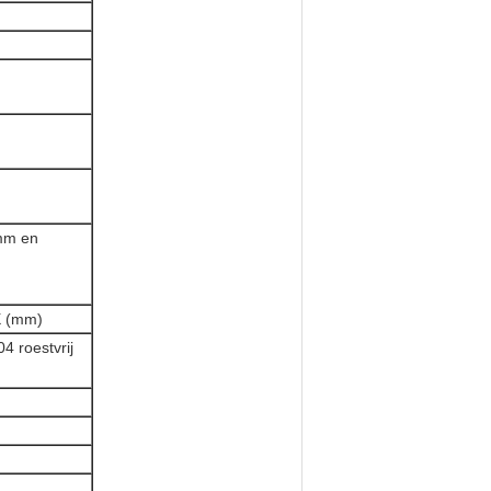
mm en
X (mm)
4 roestvrij