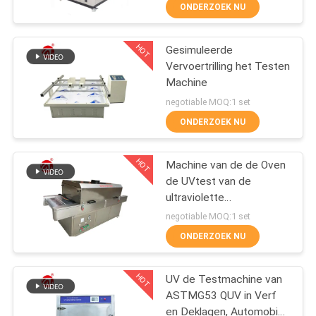
KWALITEITSCONTROLE
ONDERZOEK NU
CONTACTEER
HOT
Gesimuleerde
70
Vervoertrilling het Testen
ONS
Machine
Twee
negotiable MOQ:1 set
Broodjesmolen
NIEUWS
ONDERZOEK NU
VERZOEK
HOT
Machine van de de Oven
de UVtest van de
OM EEN
ultraviolette
CITAAT
90
Stralingssterilisatie voor
negotiable MOQ:1 set
Gezichtsmaskers,
Universele testen
ONDERZOEK NU
UVsterilisatormachine
VR
Machine
HOT
SHOW
UV de Testmachine van
ASTMG53 QUV in Verf
en Deklagen, Automobiel,