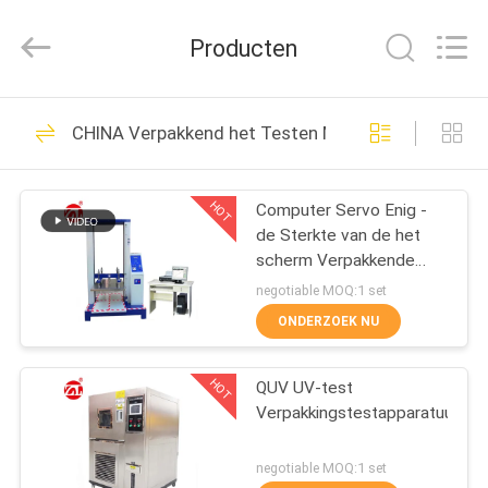
Dongguan
Zhongli
Instrument
Producten
Technology
Co.,
Ltd..
All
Rights
HUIS
268
Reserved.
CHINA Verpakkend het Testen Materiaal
Rubber het Testen
PRODUCTEN
Machine
HOT
Computer Servo Enig -
de Sterkte van de het
VIDEOS
scherm Verpakkende
Compressie het Testen
negotiable MOQ:1 set
Machine
ONGEVEER
ONDERZOEK NU
43
ONS
Vulcaniserende
HOT
QUV UV-test
Verpakkingstestapparatuur
FABRIEKSREIS
Persmachine
negotiable MOQ:1 set