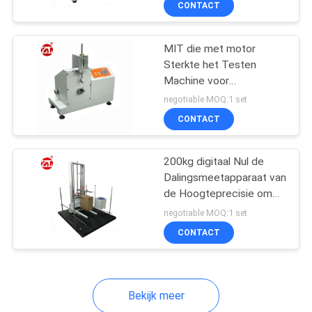
CONTACT
131
textiel het testen
MIT die met motor
machine
Sterkte het Testen
Machine voor
Elektronische Producten
negotiable MOQ:1 set
vouwen
CONTACT
91
200kg digitaal Nul de
Dalingsmeetapparaat van
Kabel het Testen
de Hoogteprecisie om
Anti te evalueren -
Machine
negotiable MOQ:1 set
Schokweerstand
CONTACT
Bekijk meer
94