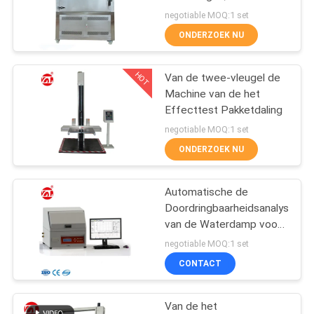
SITEMAP
Plastieken Enz.
negotiable MOQ:1 set
ONDERZOEK NU
32
PRIVACY
HOT
POLICY
Van de twee-vleugel de
Banburymixer
Machine van de het
Effecttest Pakketdaling
negotiable MOQ:1 set
ONDERZOEK NU
Automatische de
33
Doordringbaarheidsanalysator
Trek het Testen
van de Waterdamp voor
Film, Aluminiumfolie
negotiable MOQ:1 set
Machine
CONTACT
Van de het