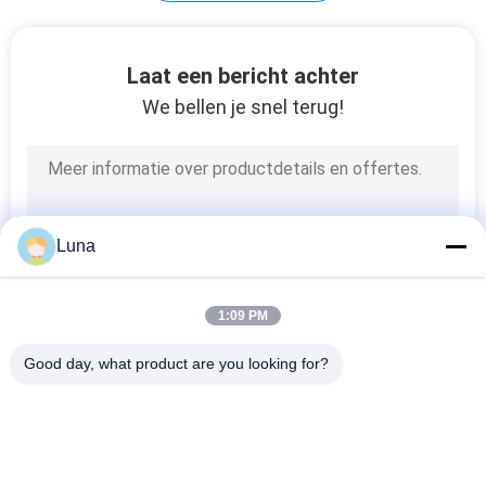
Lederen testen
Laat een bericht achter
Machine
We bellen je snel terug!
79
Luna
Het mobiele
Materiaal van de
1:09 PM
Telefoontest
Good day, what product are you looking for?
populaire categorieën
Alle
11
Rubber Het Testen 
Vulcaniserende 