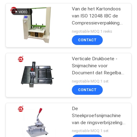
Van de het Kartondoos
105
van ISO 12048 IBC de
Verpakkend het
Compressieverpakking
het Testen Materiaal
negotiable MOQ:1 reeks
Testen Materiaal
CONTACT
Verticale Drukboete -
Snijmachine voor
Document dat Regelbare
51
Schaal 30, 50 mm maakt
negotiable MOQ:1 set
Helm het Testen
CONTACT
Machine
De
Steekproefsnijmachine
van de ringsverbrijzeling
om Te verpakken,
negotiable MOQ:1 set
Kwaliteitscontrole enz.