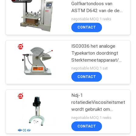
Golfkartondoos van
ASTM D642 van de de
106
Verbrijzelingscompressie
negotiable MOQ:1 reeks
het Bestand
de machine van de
CONTACT
Meetapparaat
metaaldetector
ISO3036 het analoge
Typekarton doordringt
Sterktemeetapparaat/Anti
- stel Prestaties bloot
negotiable MOQ:1 set
CONTACT
208
Ndj-1
Milieu testkamer
rotatiedieViscositeitsmeter
wordt gebruikt om
Vet/Verf/Inkt/Voedsel/Drugs
negotiable MOQ:1 reeks
te meten
CONTACT