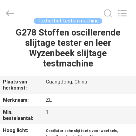
Dongguan
Zhongli
Instrument
Technology
Co.,
Textiel het testen machine
Ltd..
All
Rights
G278 Stoffen oscillerende
HUIS
Reserved.
slijtage tester en leer
PRODUCTEN
Wyzenbeek slijtage
testmachine
VIDEOS
Plaats van
Guangdong, China
herkomst:
ONGEVEER
ONS
Merknaam:
ZL
Min.
1
FABRIEKSREIS
bestelaantal:
Hoog licht:
,
Ossillatorische slijttoets voor weefsels