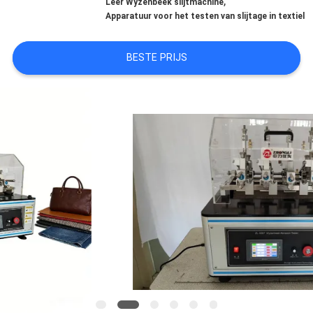
,
KWALITEITSCONTROLE
Leer Wyzenbeek slijtmachine
Apparatuur voor het testen van slijtage in textiel
CONTACTEER
BESTE PRIJS
ONS
NIEUWS
VERZOEK
OM EEN
CITAAT
VR
SHOW