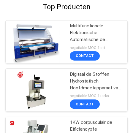
Top Producten
Multifunctionele
Elektronische
Automatische de
Inspectiemachine van de
negotiable MOQ:1 set
Randstof
CONTACT
Digitaal de Stoffen
Hydrostatisch
Hoofdmeetapparaat van
JIS L1092 met LCD
negotiable MOQ:1 reeks
Touch screen
CONTACT
1KW corpusculair de
Efficiencypfe