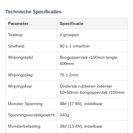
Technische Specificaties
Parameter
Specificatie
Testkop
4 groepen
Snelheid
90 ± 1 omw/min
Wrijvingstafel
Boogoppervlak r100mm lengte
400mm
Wrijvingsslag
76 ± 2mm
Wrijvingskop
Onderste rubberen indenter
50×50mm boogoppervlak r100mm
Monster Spanning
4lbf (17.8N), instelbaar
Spanningsverstelgewicht
340g
Monsterbelasting
3lbf (13.4N), instelbaar