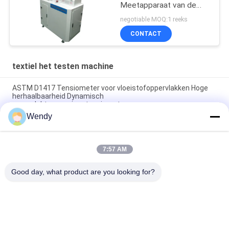
Meetapparaat van de
Kwestiefiltratie
negotiable MOQ:1 reeks
CONTACT
textiel het testen machine
ASTM D1417 Tensiometer voor vloeistofoppervlakken Hoge
herhaalbaarheid Dynamisch
oppervlaktespanningstensiometer
Wendy
Automatische rollende machine voor niet-geweven stoffen.
Met kantbesturingssysteem. Stoffeninspectieapparatuur.
7:57 AM
G278 Stoffen oscillerende slijtage tester en leer Wyzenbeek
slijtage testmachine
Good day, what product are you looking for?
populaire categorieën
Alle
Rubber Het Testen 
Vulcaniserende 