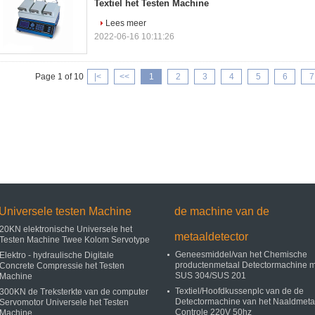
Textiel het Testen Machine
Lees meer
2022-06-16 10:11:26
Page 1 of 10
|<
<<
1
2
3
4
5
6
7
Universele testen Machine
de machine van de
20KN elektronische Universele het
metaaldetector
Testen Machine Twee Kolom Servotype
Geneesmiddel/van het Chemische
Elektro - hydraulische Digitale
productenmetaal Detectormachine m
Concrete Compressie het Testen
SUS 304/SUS 201
Machine
Textiel/Hoofdkussenplc van de de
300KN de Treksterkte van de computer
Detectormachine van het Naaldmeta
Servomotor Universele het Testen
Controle 220V 50hz
Machine