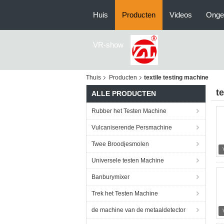
Huis
Producten
Videos
Onge
VR-show
Thuis
Producten
textile testing machine
t
ALLE PRODUCTEN
Rubber het Testen Machine
Vulcaniserende Persmachine
Twee Broodjesmolen
Universele testen Machine
Banburymixer
Trek het Testen Machine
de machine van de metaaldetector