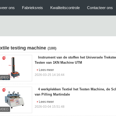
veer ons
Fabrieksreis
Kwaliteitscontrole
Contacteer ons
extile testing machine
(100)
Instrument van de stoffen het Universele Trekster
Testen van 1KN Machine UTM
Lees meer
2026-03-25 14:16:44
4 werkplekken Textiel het Testen Machine, de S
van Pilling Martindale
Lees meer
2026-03-04 15:51:48