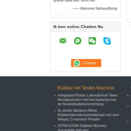
goede staat aan. Kom met
—— Warunee Nahauythong
Ik ben online Chatten Nu
Rubber het Testen Machine
Aangepast Rolplc Laboratorium Twee
Broodjesmolen met het Apparaat van
de Noodsituatiebescherming
5L plastic Banbury-Mixer,
Rubberlaboratoriummateriaal ook voor
Metaal, Ceramisch Poeder
ASTM-D2084 Digitale Mooney-
viscometer met een