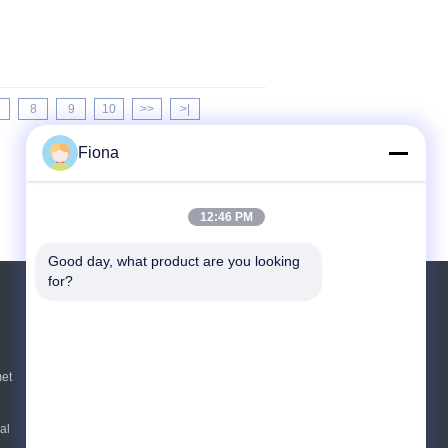
8
9
10
>>
>|
Fiona
12:46 PM
Good day, what product are you looking 
for?
Vraag een offerte aan
Verzend
et
al
E-Mail
Sitemap
|