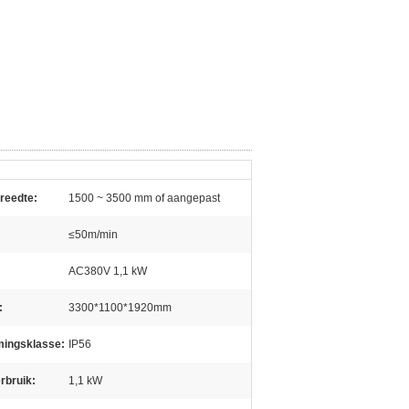
reedte:
1500 ~ 3500 mm of aangepast
≤50m/min
AC380V 1,1 kW
:
3300*1100*1920mm
ingsklasse:
IP56
rbruik:
1,1 kW