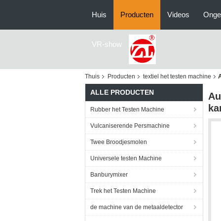
Huis
Producten
Videos
Onge
VR-show
Thuis
Producten
textiel het testen machine
A
ALLE PRODUCTEN
Au
ka
Rubber het Testen Machine
Vulcaniserende Persmachine
Twee Broodjesmolen
Universele testen Machine
Banburymixer
Trek het Testen Machine
de machine van de metaaldetector