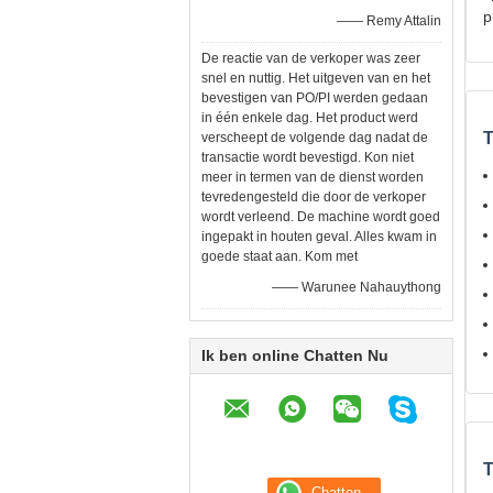
p
—— Remy Attalin
De reactie van de verkoper was zeer
snel en nuttig. Het uitgeven van en het
bevestigen van PO/PI werden gedaan
in één enkele dag. Het product werd
T
verscheept de volgende dag nadat de
transactie wordt bevestigd. Kon niet
meer in termen van de dienst worden
tevredengesteld die door de verkoper
wordt verleend. De machine wordt goed
ingepakt in houten geval. Alles kwam in
goede staat aan. Kom met
—— Warunee Nahauythong
Ik ben online Chatten Nu
T