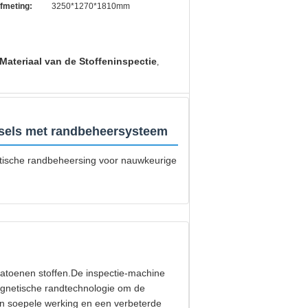
fmeting:
3250*1270*1810mm
Materiaal van de Stoffeninspectie
,
fsels met randbeheersysteem
tische randbeheersing voor nauwkeurige
 katoenen stoffen.De inspectie-machine
agnetische randtechnologie om de
n soepele werking en een verbeterde