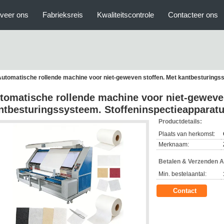
veer ons
Fabrieksreis
Kwaliteitscontrole
Contacteer ons
utomatische rollende machine voor niet-geweven stoffen. Met kantbesturingss
tomatische rollende machine voor niet-geweven
ntbesturingssysteem. Stoffeninspectieapparatu
Productdetails:
Plaats van herkomst:
Merknaam:
Betalen & Verzenden 
Min. bestelaantal:
Contact