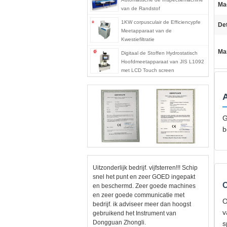
Ma
van de Randstof
1KW corpusculair de Efficiencypfe
Det
Meetapparaat van de
Kwestiefiltratie
Ma
Digitaal de Stoffen Hydrostatisch
Hoofdmeetapparaat van JIS L1092
met LCD Touch screen
G
b
Uitzonderlijk bedrijf. vijfsterren!!! Schip
snel het punt en zeer GOED ingepakt
O
en beschermd. Zeer goede machines
en zeer goede communicatie met
O
bedrijf. ik adviseer meer dan hoogst
v
gebruikend het Instrument van
Dongguan Zhongli.
s