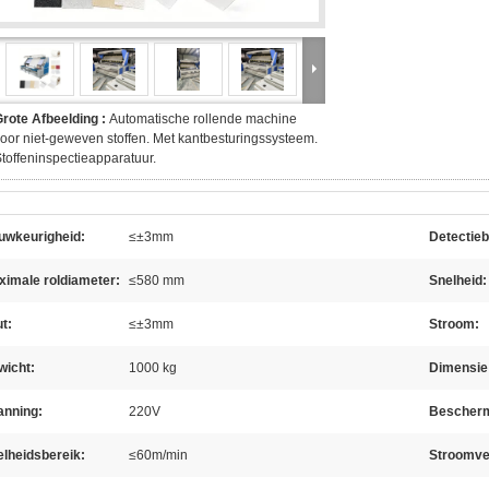
rote Afbeelding :
Automatische rollende machine
oor niet-geweven stoffen. Met kantbesturingssysteem.
toffeninspectieapparatuur.
uwkeurigheid:
≤±3mm
Detectieb
ximale roldiameter:
≤580 mm
Snelheid:
t:
≤±3mm
Stroom:
wicht:
1000 kg
Dimensie
anning:
220V
Bescherm
lheidsbereik:
≤60m/min
Stroomve