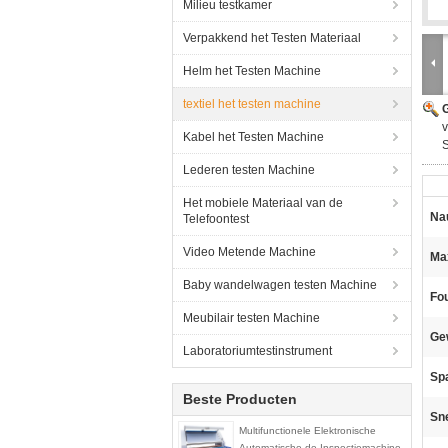
Milieu testkamer
Verpakkend het Testen Materiaal
Helm het Testen Machine
textiel het testen machine
G
v
Kabel het Testen Machine
S
Lederen testen Machine
Het mobiele Materiaal van de
Na
Telefoontest
Video Metende Machine
Ma
Baby wandelwagen testen Machine
Fou
Meubilair testen Machine
Ge
Laboratoriumtestinstrument
Sp
Beste Producten
Sne
Multifunctionele Elektronische
Automatische de Inspectiemachine