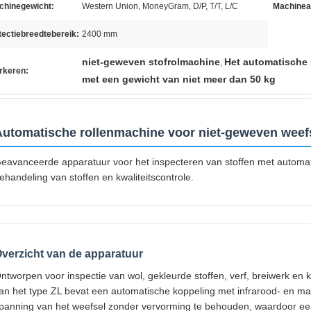
chinegewicht:
Western Union, MoneyGram, D/P, T/T, L/C
Machinea
ectiebreedtebereik:
2400 mm
niet-geweven stofrolmachine
Het automatische 
,
rkeren:
met een gewicht van niet meer dan 50 kg
Automatische rollenmachine voor niet-geweven wee
eavanceerde apparatuur voor het inspecteren van stoffen met automa
ehandeling van stoffen en kwaliteitscontrole.
verzicht van de apparatuur
ntworpen voor inspectie van wol, gekleurde stoffen, verf, breiwerk en
an het type ZL bevat een automatische koppeling met infrarood- en m
panning van het weefsel zonder vervorming te behouden, waardoor ee