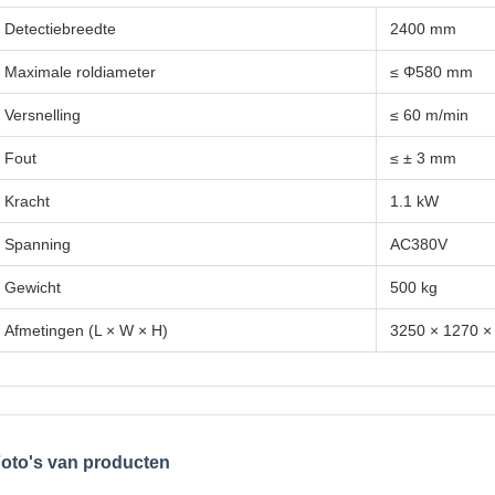
Detectiebreedte
2400 mm
Maximale roldiameter
≤ Φ580 mm
Versnelling
≤ 60 m/min
Fout
≤ ± 3 mm
Kracht
1.1 kW
Spanning
AC380V
Gewicht
500 kg
Afmetingen (L × W × H)
3250 × 1270 
oto's van producten