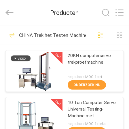
Dongguan
Zhongli
Instrument
Producten
Technology
Co.,
Ltd..
All
Rights
HUIS
268
Reserved.
CHINA Trek het Testen Machine
Rubber het Testen
PRODUCTEN
Machine
HOT
20KN computerservo
trekproefmachine
VIDEOS
negotiable MOQ:1 set
ONGEVEER
ONDERZOEK NU
43
ONS
Vulcaniserende
HOT
10 Ton Computer Servo
Universal Testing-
FABRIEKSREIS
Persmachine
Machine met
Beschermende Deur
negotiable MOQ:1 reeks