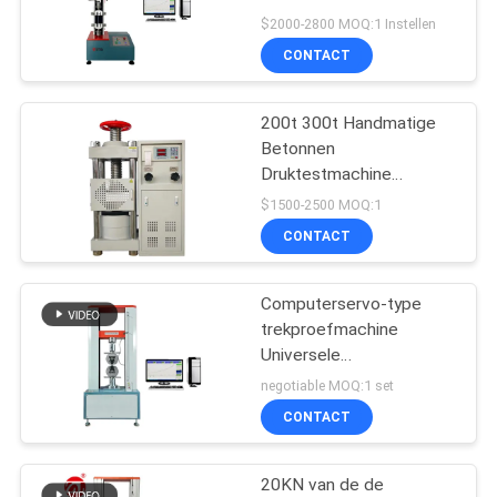
SITEMAP
test van de krachttest
$2000-2800 MOQ:1 Instellen
Strekkingsmachine
CONTACT
Elektronische universele
32
PRIVACY
testmachine
POLICY
200t 300t Handmatige
Banburymixer
Betonnen
Druktestmachine
Laboratorium
$1500-2500 MOQ:1
Druktestapparatuur
CONTACT
Computerservo-type
33
trekproefmachine
Trek het Testen
Universele
testapparatuur
negotiable MOQ:1 set
Machine
CONTACT
20KN van de de