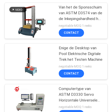
Van het de Sponsschuim
105
van ASTM D3574 van de
Verpakkend het
de Inkepingshardheid het
Meetapparaat van de de
negotiable MOQ:1 reeks
Testen Materiaal
Krachtafbuiging
CONTACT
Enige de Desktop van
Pool Elektrische Digitale
Trek het Testen Machine
51
negotiable MOQ:1 reeks
Helm het Testen
CONTACT
Machine
Computertype van
ASTM D3330 Servo
Horizontale Universele
het Testen Machine
negotiable MOQ:1 reeks