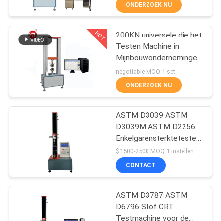
KWALITEITSCONTROLE
ONDERZOEK NU
CONTACTEER
HOT
200KN universele die het
70
Testen Machine in
ONS
Mijnbouwondernemingen/Onder
Twee
wordt gebruikt
negotiable MOQ:1 set
Broodjesmolen
NIEUWS
ONDERZOEK NU
VERZOEK
ASTM D3039 ASTM
D3039M ASTM D2256
OM EEN
Enkelgarensterktetester
CITAAT
90
Treksterktetestmachine
$1500-2500 MOQ:1 Instellen
Desktop enkele arm
Universele testen
CONTACT
trekproefmachine
VR
Machine
SHOW
ASTM D3787 ASTM
D6796 Stof CRT
Testmachine voor de