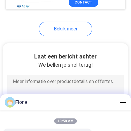
CONTACT
131
textiel het testen
machine
Bekijk meer
Laat een bericht achter
We bellen je snel terug!
91
Kabel het Testen
Machine
Fiona
10:58 AM
94