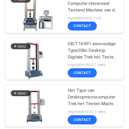
Computer Universeel
Testend Machine van de
106
hoge Precisiesensor
Ngotiable MOQ:1 set
Servomotortype
de machine van de
CONTACT
metaaldetector
GB/T16491 eenvoudige
Type20kn Desktop
Digitale Trek het Testen
Machine
negotiable MOQ:1 reeks
CONTACT
208
Het Type van
Milieu testkamer
Desktopmicrocomputer
Trek het Testen Machine
voor Rubberplastiek
negotiable MOQ:1 reeks
CONTACT