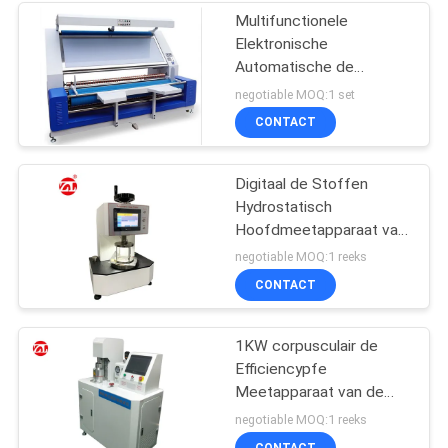
Multifunctionele
Elektronische
Automatische de
Inspectiemachine van de
negotiable MOQ:1 set
Randstof
CONTACT
Digitaal de Stoffen
Hydrostatisch
Hoofdmeetapparaat van
JIS L1092 met LCD
negotiable MOQ:1 reeks
Touch screen
CONTACT
1KW corpusculair de
Efficiencypfe
Meetapparaat van de
Kwestiefiltratie
negotiable MOQ:1 reeks