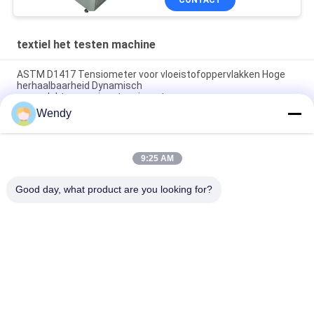
CONTACT
textiel het testen machine
ASTM D1417 Tensiometer voor vloeistofoppervlakken Hoge
herhaalbaarheid Dynamisch
oppervlaktespanningstensiometer
Wendy
Automatische rollende machine voor niet-geweven stoffen.
Met kantbesturingssysteem. Stoffeninspectieapparatuur.
9:25 AM
G278 Stoffen oscillerende slijtage tester en leer Wyzenbeek
slijtage testmachine
Good day, what product are you looking for?
populaire categorieën
Alle
Rubber Het Testen 
Vulcaniserende 
Machine
Persmachine
Twee 
Universele Testen 
Broodjesmolen
Machine