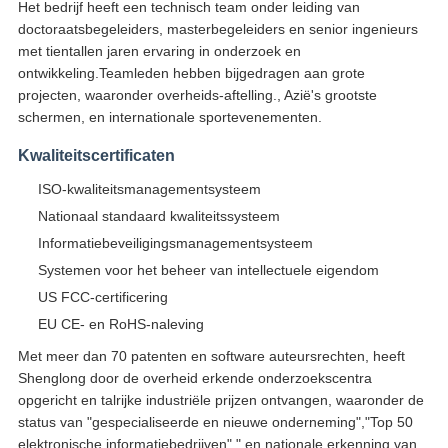
Het bedrijf heeft een technisch team onder leiding van
doctoraatsbegeleiders, masterbegeleiders en senior ingenieurs
met tientallen jaren ervaring in onderzoek en
ontwikkeling.Teamleden hebben bijgedragen aan grote
projecten, waaronder overheids-aftelling., Azië's grootste
schermen, en internationale sportevenementen.
Kwaliteitscertificaten
ISO-kwaliteitsmanagementsysteem
Nationaal standaard kwaliteitssysteem
Informatiebeveiligingsmanagementsysteem
Systemen voor het beheer van intellectuele eigendom
US FCC-certificering
EU CE- en RoHS-naleving
Met meer dan 70 patenten en software auteursrechten, heeft
Shenglong door de overheid erkende onderzoekscentra
opgericht en talrijke industriële prijzen ontvangen, waaronder de
status van "gespecialiseerde en nieuwe onderneming","Top 50
elektronische informatiebedrijven"," en nationale erkenning van