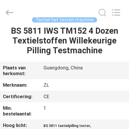
Dongguan
Zhongli
Instrument
Technology
Co.,
Textiel het testen machine
Ltd..
All
Rights
BS 5811 IWS TM152 4 Dozen
HUIS
Reserved.
Textielstoffen Willekeurige
PRODUCTEN
Pilling Testmachine
VIDEOS
Plaats van
Guangdong, China
herkomst:
ONGEVEER
Merknaam:
ZL
ONS
Certificering:
CE
Min.
1
FABRIEKSREIS
bestelaantal:
Hoog licht:
,
BS 5811 textielpilling tester