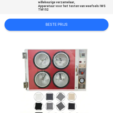
KWALITEITSCONTROLE
,
willekeurige verzamelaar
Apparatuur voor het testen van weefsels IWS
TM152
CONTACTEER
BESTE PRIJS
ONS
NIEUWS
VERZOEK
OM EEN
CITAAT
VR
SHOW