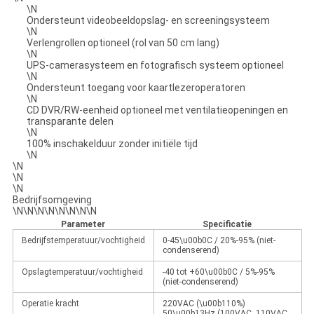
\N
Ondersteunt videobeeldopslag- en screeningsysteem
\N
Verlengrollen optioneel (rol van 50 cm lang)
\N
UPS-camerasysteem en fotografisch systeem optioneel
\N
Ondersteunt toegang voor kaartlezeroperatoren
\N
CD DVR/RW-eenheid optioneel met ventilatieopeningen en
transparante delen
\N
100% inschakelduur zonder initiële tijd
\N
\N
\N
\N
Bedrijfsomgeving
\N\N\N\N\N\N\N\N
Parameter
Specificatie
Bedrijfstemperatuur/vochtigheid
0-45\u00b0C / 20%-95% (niet-
condenserend)
Opslagtemperatuur/vochtigheid
-40 tot +60\u00b0C / 5%-95%
(niet-condenserend)
Operatie kracht
220VAC (\u00b110%)
50\u00b13Hz (100VAC, 110VAC,