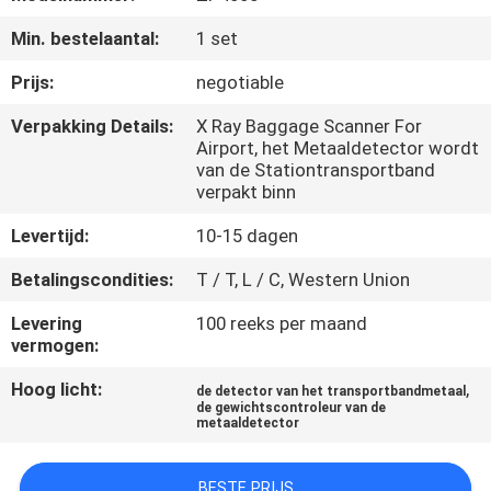
KWALITEITSCONTROLE
Min. bestelaantal:
1 set
CONTACTEER
Prijs:
negotiable
ONS
Verpakking Details:
X Ray Baggage Scanner For
Airport, het Metaaldetector wordt
van de Stationtransportband
NIEUWS
verpakt binn
Levertijd:
10-15 dagen
VERZOEK
Betalingscondities:
T / T, L / C, Western Union
OM EEN
Levering
100 reeks per maand
CITAAT
vermogen:
Hoog licht:
,
de detector van het transportbandmetaal
VR
de gewichtscontroleur van de
metaaldetector
SHOW
BESTE PRIJS