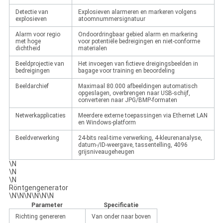
Detectie van
Explosieven alarmeren en markeren volgens
explosieven
atoomnummersignatuur
Alarm voor regio
Ondoordringbaar gebied alarm en markering
met hoge
voor potentiële bedreigingen en niet-conforme
dichtheid
materialen
Beeldprojectie van
Het invoegen van fictieve dreigingsbeelden in
bedreigingen
bagage voor training en beoordeling
Beeldarchief
Maximaal 80.000 afbeeldingen automatisch
opgeslagen, overbrengen naar USB-schijf,
converteren naar JPG/BMP-formaten
Netwerkapplicaties
Meerdere externe toepassingen via Ethernet LAN
en Windows-platform
Beeldverwerking
24-bits real-time verwerking, 4-kleurenanalyse,
datum-/ID-weergave, tassentelling, 4096
grijsniveaugeheugen
\N
\N
\N
Röntgengenerator
\N\N\N\N\N\N
Parameter
Specificatie
Richting genereren
Van onder naar boven