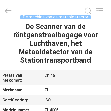
Dongguan
Zhongli
Instrument
Technology
Co.,
De machine van de metaaldetector
Ltd..
All
Rights
De Scanner van de
HUIS
Reserved.
röntgenstraalbagage voor
PRODUCTEN
Luchthaven, het
Metaaldetector van de
VIDEOS
Stationtransportband
ONGEVEER
Plaats van
China
herkomst:
ONS
Merknaam:
ZL
FABRIEKSREIS
Certificering:
ISO
Modelnummer:
Zl-4005