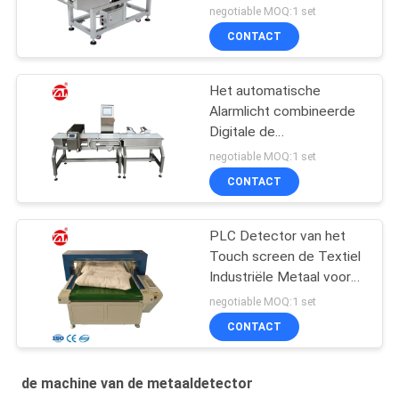
Detectormachine voor
negotiable MOQ:1 set
de Hoge Gevoeligheid
CONTACT
van de Voedselindustrie
Het automatische
Alarmlicht combineerde
Digitale de
Detectorgewichtscontroleur
negotiable MOQ:1 set
van het Voedselmetaal
CONTACT
PLC Detector van het
Touch screen de Textiel
Industriële Metaal voor
Schoenen, Hoofdkussen
negotiable MOQ:1 set
CONTACT
de machine van de metaaldetector