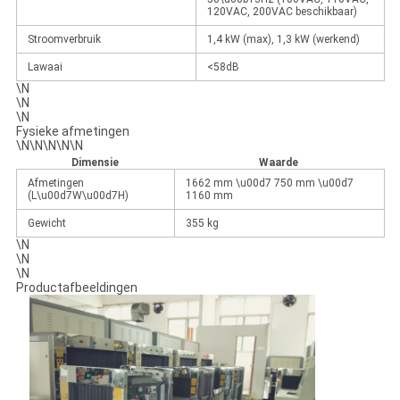
120VAC, 200VAC beschikbaar)
Stroomverbruik
1,4 kW (max), 1,3 kW (werkend)
Lawaai
<58dB
\N
\N
\N
Fysieke afmetingen
\N\N\N\N\N
Dimensie
Waarde
Afmetingen
1662 mm \u00d7 750 mm \u00d7
(L\u00d7W\u00d7H)
1160 mm
Gewicht
355 kg
\N
\N
\N
Productafbeeldingen