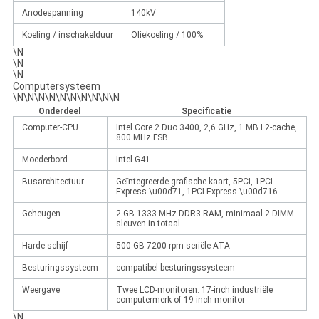
Anodespanning
140kV
Koeling / inschakelduur
Oliekoeling / 100%
\N
\N
\N
Computersysteem
\N\N\N\N\N\N\N\N\N\N
Onderdeel
Specificatie
Computer-CPU
Intel Core 2 Duo 3400, 2,6 GHz, 1 MB L2-cache,
800 MHz FSB
Moederbord
Intel G41
Busarchitectuur
Geïntegreerde grafische kaart, 5PCI, 1PCI
Express \u00d71, 1PCI Express \u00d716
Geheugen
2 GB 1333 MHz DDR3 RAM, minimaal 2 DIMM-
sleuven in totaal
Harde schijf
500 GB 7200-rpm seriële ATA
Besturingssysteem
compatibel besturingssysteem
Weergave
Twee LCD-monitoren: 17-inch industriële
computermerk of 19-inch monitor
\N