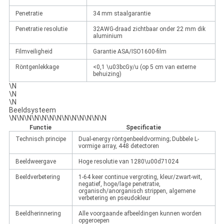
Penetratie
34 mm staalgarantie
Penetratie resolutie
32AWG-draad zichtbaar onder 22 mm dik
aluminium
Filmveiligheid
Garantie ASA/ISO1600-film
Röntgenlekkage
<0,1 \u03bcGy/u (op 5 cm van externe
behuizing)
\N
\N
\N
Beeldsysteem
\N\N\N\N\N\N\N\N\N\N\N\N\N
Functie
Specificatie
Technisch principe
Dual-energy röntgenbeeldvorming; Dubbele L-
vormige array, 448 detectoren
Beeldweergave
Hoge resolutie van 1280\u00d71024
Beeldverbetering
1-64 keer continue vergroting, kleur/zwart-wit,
negatief, hoge/lage penetratie,
organisch/anorganisch strippen, algemene
verbetering en pseudokleur
Beeldherinnering
Alle voorgaande afbeeldingen kunnen worden
opgeroepen