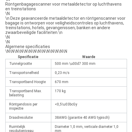
Röntgenbagagescanner voor metaaldetector op luchthavens
en treinstations
\N
\n Deze geavanceerde metaaldetector en röntgenscanner voor
bagage is ontworpen voor veiligheidscontroles op luchthavens,
treinstations, hotels, gevangenissen, banken en andere
zwaarbeveiligde faciliteiten.\n
\N
\N
Algemene specificaties
\N\N\N\N\N\N\N\N\N\N\N\N\N\N
Specificatie
Waarde
Tunnelgrootte
500 mm \u00d7 300 mm
Transportsnelheid
0,23 m/s
Transportband Hoogte
670 mm
Transportband Max.
170 kg
belasting
Röntgendosis per
<0,5\u03bcGy
inspectie
Draadresolutie
38AWG (garantie 40 AWG typisch)
Ruimtelijk
Diameter 1,0 mm, verticale diameter 1,0
resolutieniveau
mm