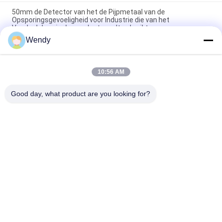
50mm de Detector van het de Pijpmetaal van de
Opsporingsgevoeligheid voor Industrie die van het
Voedselchemische product wordt gebruikt
Wendy
"Solid SUS304 Conveyor Belt Check Weighing System
Machine"
10:56 AM
"Hoge nauwkeurigheid en stabiliteit controle weegschaal met
industriële automatisering PLC en 7 HMI"
Good day, what product are you looking for?
populaire categorieën
Alle
Rubber Het Testen 
Vulcaniserende 
Machine
Persmachine
Twee 
Universele Testen 
Broodjesmolen
Machine
Trek Het Testen 
Banburymixer
Machine