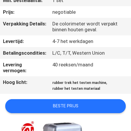
Min. bestelaantal:
1 set
KWALITEITSCONTROLE
Prijs:
negotiable
CONTACTEER
Verpakking Details:
De colorimeter wordt verpakt
binnen houten geval.
ONS
Levertijd:
4-7 het werkdagen
NIEUWS
Betalingscondities:
L/C, T/T, Western Union
Levering
40 reeksen/maand
VERZOEK
vermogen:
OM EEN
Hoog licht:
,
rubber trek het testen machine
CITAAT
rubber het testen materiaal
VR
BESTE PRIJS
SHOW