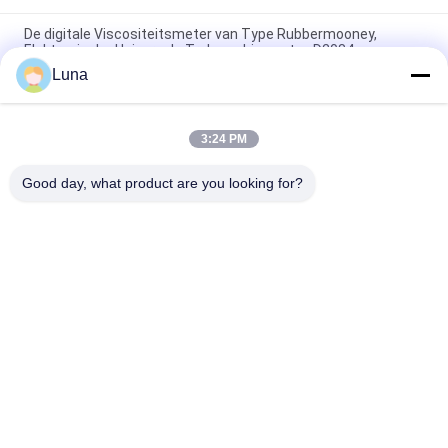
De digitale Viscositeitsmeter van Type Rubbermooney,
Elektronische Universele Trekmachine astm-D2084
Luna
Het laboratorium gebruikte Enige de Reometer van de
Spaandercontrole Rubber het Testen Machine zonder Rotor
3:24 PM
IS0 180 Elektronische Charpy-Effect Mechanische het Testen
Machine voor Rubberplastiek
Good day, what product are you looking for?
populaire categorieën
Alle
Rubber Het Testen 
Vulcaniserende 
Machine
Persmachine
Twee 
Universele Testen 
Broodjesmolen
Machine
Trek Het Testen 
Banburymixer
Machine