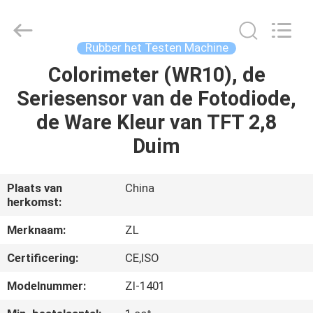
Dongguan
Zhongli
Instrument
Technology
Co.,
Rubber het Testen Machine
Ltd..
All
Rights
Colorimeter (WR10), de
HUIS
Reserved.
Seriesensor van de Fotodiode,
PRODUCTEN
de Ware Kleur van TFT 2,8
Duim
VIDEOS
Plaats van
China
herkomst:
ONGEVEER
ONS
Merknaam:
ZL
Certificering:
CE,ISO
FABRIEKSREIS
Modelnummer:
Zl-1401