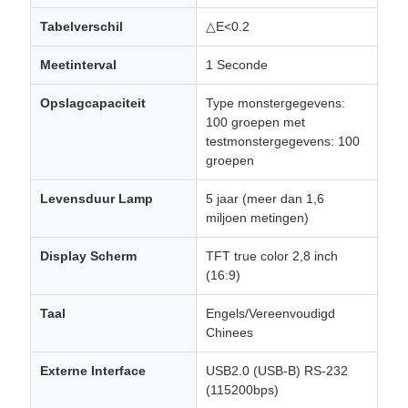
Tabelverschil
△E<0.2
Meetinterval
1 Seconde
Opslagcapaciteit
Type monstergegevens:
100 groepen met
testmonstergegevens: 100
groepen
Levensduur Lamp
5 jaar (meer dan 1,6
miljoen metingen)
Display Scherm
TFT true color 2,8 inch
(16:9)
Taal
Engels/Vereenvoudigd
Chinees
Externe Interface
USB2.0 (USB-B) RS-232
(115200bps)