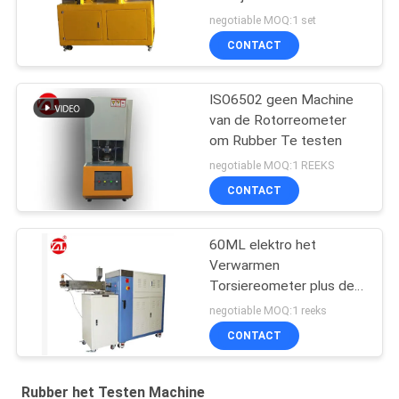
de Machine
negotiable MOQ:1 set
Tweelingschroef voor
CONTACT
pvc-de PA van PC
ISO6502 geen Machine
van de Rotorreometer
om Rubber Te testen
negotiable MOQ:1 REEKS
CONTACT
60ML elektro het
Verwarmen
Torsiereometer plus de
Waaier 0-300Nm van de
negotiable MOQ:1 reeks
Mixertorsie
CONTACT
Rubber het Testen Machine