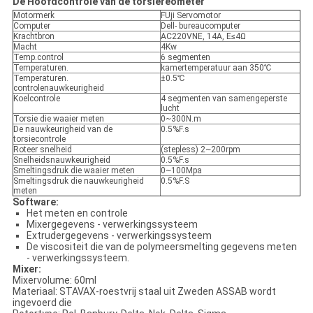
De Hoofdcontrole van de torsiereometer
Motormerk
FUji Servomotor
Computer
Dell- bureaucomputer
Krachtbron
AC220VNE, 14A, E≤4Ω
Macht
4Kw
Temp.control
6 segmenten
Temperaturen.
kamertemperatuur aan 350℃
Temperaturen.
±0.5℃
controlenauwkeurigheid
Koelcontrole
4 segmenten van samengeperste
lucht
Torsie die waaier meten
0~300N.m
De nauwkeurigheid van de
0.5%F.s
torsiecontrole
Roteer snelheid
(stepless) 2~200rpm
Snelheidsnauwkeurigheid
0.5%F.s
Smeltingsdruk die waaier meten
0~100Mpa
Smeltingsdruk die nauwkeurigheid
0.5%F.S
meten
Software:
Het meten en controle
Mixergegevens - verwerkingssysteem
Extrudergegevens - verwerkingssysteem
De viscositeit die van de polymeersmelting gegevens meten
- verwerkingssysteem.
Mixer:
Mixervolume: 60ml
Materiaal: STAVAX-roestvrij staal uit Zweden ASSAB wordt
ingevoerd die