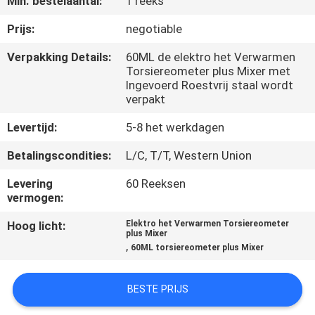
Min. bestelaantal:
1 reeks
KWALITEITSCONTROLE
Prijs:
negotiable
CONTACTEER
Verpakking Details:
60ML de elektro het Verwarmen
Torsiereometer plus Mixer met
ONS
Ingevoerd Roestvrij staal wordt
verpakt
NIEUWS
Levertijd:
5-8 het werkdagen
Betalingscondities:
L/C, T/T, Western Union
VERZOEK
Levering
60 Reeksen
OM EEN
vermogen:
CITAAT
Hoog licht:
Elektro het Verwarmen Torsiereometer
plus Mixer
,
60ML torsiereometer plus Mixer
VR
SHOW
BESTE PRIJS