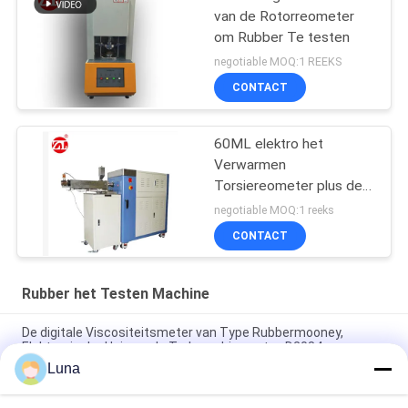
van de Rotorreometer
om Rubber Te testen
negotiable MOQ:1 REEKS
CONTACT
60ML elektro het
Verwarmen
Torsiereometer plus de
Waaier 0-300Nm van de
negotiable MOQ:1 reeks
Mixertorsie
CONTACT
Rubber het Testen Machine
De digitale Viscositeitsmeter van Type Rubbermooney,
Elektronische Universele Trekmachine astm-D2084
Luna
Het laboratorium gebruikte Enige de Reometer van de
Spaandercontrole Rubber het Testen Machine zonder Rotor