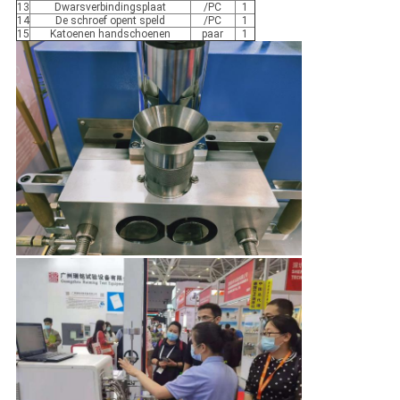
13
Dwarsverbindingsplaat
/PC
1
14
De schroef opent speld
/PC
1
15
Katoenen handschoenen
paar
1