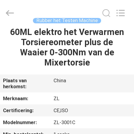
Dongguan
Zhongli
Instrument
Technology
Co.,
Rubber het Testen Machine
Ltd..
All
Rights
60ML elektro het Verwarmen
HUIS
Reserved.
Torsiereometer plus de
PRODUCTEN
Waaier 0-300Nm van de
Mixertorsie
VIDEOS
Plaats van
China
herkomst:
ONGEVEER
ONS
Merknaam:
ZL
Certificering:
CE,ISO
FABRIEKSREIS
Modelnummer:
ZL-3001C