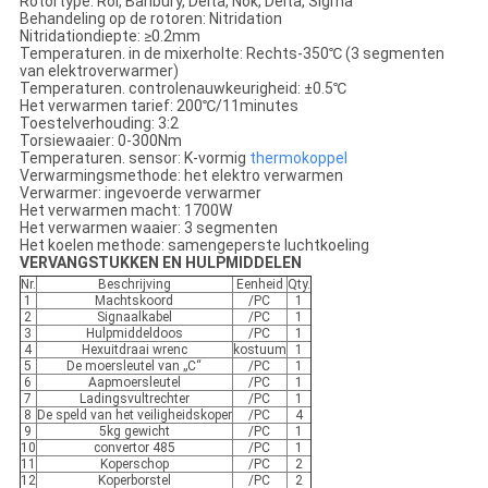
Rotortype: Rol, Banbury, Delta, Nok, Delta, Sigma
Behandeling op de rotoren: Nitridation
Nitridationdiepte: ≥0.2mm
Temperaturen. in de mixerholte: Rechts-350℃ (3 segmenten
van elektroverwarmer)
Temperaturen. controlenauwkeurigheid: ±0.5℃
Het verwarmen tarief: 200℃/11minutes
Toestelverhouding: 3:2
Torsiewaaier: 0-300Nm
Temperaturen. sensor: K-vormig
thermokoppel
Verwarmingsmethode: het elektro verwarmen
Verwarmer: ingevoerde verwarmer
Het verwarmen macht: 1700W
Het verwarmen waaier: 3 segmenten
Het koelen methode: samengeperste luchtkoeling
VERVANGSTUKKEN EN HULPMIDDELEN
Nr.
Beschrijving
Eenheid
Qty.
1
Machtskoord
/PC
1
2
Signaalkabel
/PC
1
3
Hulpmiddeldoos
/PC
1
4
Hexuitdraai wrenc
kostuum
1
5
De moersleutel van „C“
/PC
1
6
Aapmoersleutel
/PC
1
7
Ladingsvultrechter
/PC
1
8
De speld van het veiligheidskoper
/PC
4
9
5kg gewicht
/PC
1
10
convertor 485
/PC
1
11
Koperschop
/PC
2
12
Koperborstel
/PC
2