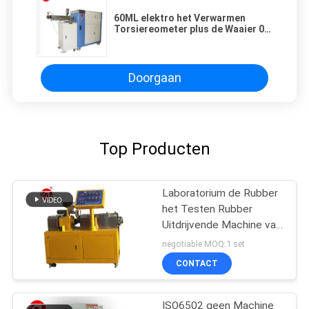
60ML elektro het Verwarmen
Torsiereometer plus de Waaier 0-
300Nm van de Mixertorsie
Doorgaan
Top Producten
Laboratorium de Rubber
het Testen Rubber
Uitdrijvende Machine van
de Machine
negotiable MOQ:1 set
Tweelingschroef voor
CONTACT
pvc-de PA van PC
ISO6502 geen Machine