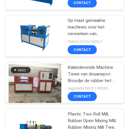
Tool voor
KWALITEITSCONTROLE
CONTACT
Siliconenrubber Isolatie
Rubberproductie
CONTACTEER
Machines
Op maat gemaakte
machines voor het
ONS
verwerken van
kunststofrubber,
CN¥25,325.02 MOQ:1
raffinage, twee rollen
NIEUWS
CONTACT
open mengmolen
VERZOEK
Kalanderende Machine
Twee van douanepvc
OM EEN
Broodje de rubber het
CITAAT
Mengen zich Machines
negotiable MOQ:1 REEKS
van de Molenverwerking
CONTACT
VR
SHOW
Plastic Two Roll Mill,
Rubber Open Mixing Mill,
Rubber Mixing Mill Twee