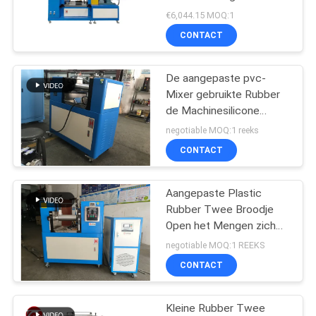
SITEMAP
Roll Open Mixing Mill
€6,044.15 MOQ:1
CONTACT
PRIVACY
POLICY
De aangepaste pvc-
Mixer gebruikte Rubber
de Machinesilicone
Twee van de
negotiable MOQ:1 reeks
Mengelingsmolen
CONTACT
Broodjes Open Molen
Aangepaste Plastic
Rubber Twee Broodje
Open het Mengen zich
de Raffinagemachines
negotiable MOQ:1 REEKS
van de Molenverwerking
CONTACT
Kleine Rubber Twee