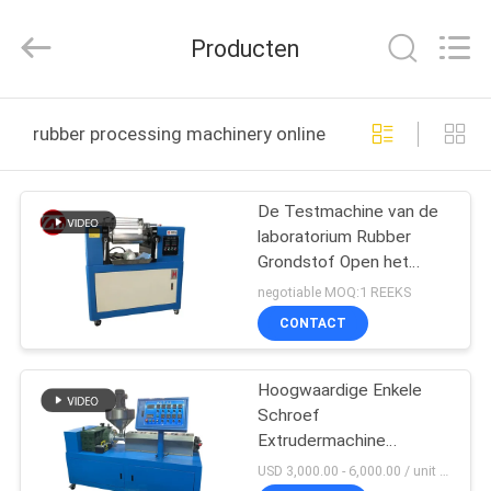
Dongguan
Zhongli
Instrument
Producten
Technology
Co.,
Ltd..
All
Rights
HUIS
Reserved.
rubber processing machinery online fabricage
PRODUCTEN
De Testmachine van de
laboratorium Rubber
VIDEOS
Grondstof Open het
Mengen zich Molen en
negotiable MOQ:1 REEKS
Andere
ONGEVEER
CONTACT
Rubberverwerkingsmachines
ONS
Hoogwaardige Enkele
Schroef
FABRIEKSREIS
Extrudermachine
Efficiënte Kabel Extrusie
USD 3,000.00 - 6,000.00 / unit MOQ:1 INSTELLEN