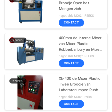
Broodje Open het
Mengen zich
Molensilicone het
negotiable MOQ:1 REEKS
Mengen zich
CONTACT
Molenlaboratorium
Rubber het Mengen zich
Molen
400mm de Interne Mixer
van Mixer Plastic
Rubberbanbury en Mixer
van de Metaal de
negotiable MOQ:1 REEKS
Ceramische Kneder
CONTACT
Xk-400 de Mixer Plastic
Twee Broodje van
Laboratoriumpvc Rubber
het Mengen zich
negotiable MOQ:1 reeks
Molenmachine
CONTACT