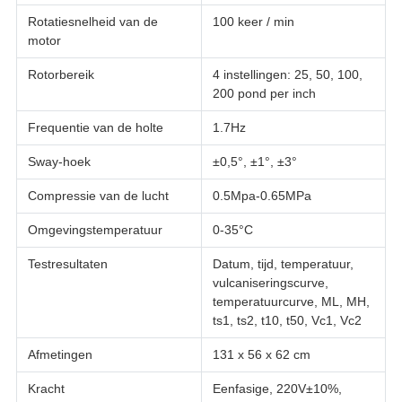
Rotatiesnelheid van de
100 keer / min
motor
Rotorbereik
4 instellingen: 25, 50, 100,
200 pond per inch
Frequentie van de holte
1.7Hz
Sway-hoek
±0,5°, ±1°, ±3°
Compressie van de lucht
0.5Mpa-0.65MPa
Omgevingstemperatuur
0-35°C
Testresultaten
Datum, tijd, temperatuur,
vulcaniseringscurve,
temperatuurcurve, ML, MH,
ts1, ts2, t10, t50, Vc1, Vc2
Afmetingen
131 x 56 x 62 cm
Kracht
Eenfasige, 220V±10%,