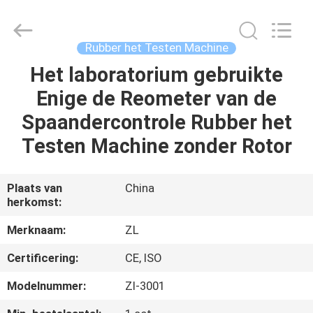
Dongguan
Zhongli
Instrument
Technology
Co.,
Rubber het Testen Machine
Ltd..
All
Rights
Het laboratorium gebruikte
HUIS
Reserved.
Enige de Reometer van de
PRODUCTEN
Spaandercontrole Rubber het
Testen Machine zonder Rotor
VIDEOS
Plaats van
China
herkomst:
ONGEVEER
ONS
Merknaam:
ZL
Certificering:
CE, ISO
FABRIEKSREIS
Modelnummer:
Zl-3001