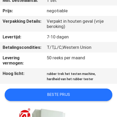
Min. bestelaantal:
1 set
KWALITEITSCONTROLE
Prijs:
negotiable
CONTACTEER
Verpakking Details:
Verpakt in houten geval (vrije
beroking)
ONS
Levertijd:
7-10 dagen
NIEUWS
Betalingscondities:
T/T,L/C,Western Union
Levering
50 reeks per maand
VERZOEK
vermogen:
OM EEN
Hoog licht:
,
rubber trek het testen machine
CITAAT
hardheid van het rubber tester
VR
BESTE PRIJS
SHOW