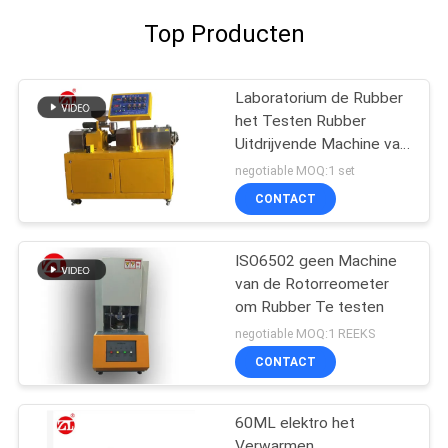
Top Producten
Laboratorium de Rubber
het Testen Rubber
Uitdrijvende Machine van
de Machine
negotiable MOQ:1 set
Tweelingschroef voor
CONTACT
pvc-de PA van PC
ISO6502 geen Machine
van de Rotorreometer
om Rubber Te testen
negotiable MOQ:1 REEKS
CONTACT
60ML elektro het
Verwarmen