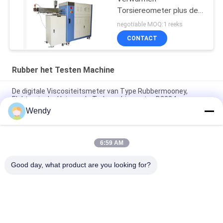
Torsiereometer plus de
Waaier 0-300Nm van de
negotiable MOQ:1 reeks
Mixertorsie
CONTACT
Rubber het Testen Machine
De digitale Viscositeitsmeter van Type Rubbermooney,
Elektronische Universele Trekmachine astm-D2084
Wendy
Het laboratorium gebruikte Enige de Reometer van de
Spaandercontrole Rubber het Testen Machine zonder Rotor
6:59 AM
IS0 180 Elektronische Charpy-Effect Mechanische het Testen
Machine voor Rubberplastiek
Good day, what product are you looking for?
populaire categorieën
Alle
Rubber Het Testen 
Vulcaniserende 
Machine
Persmachine