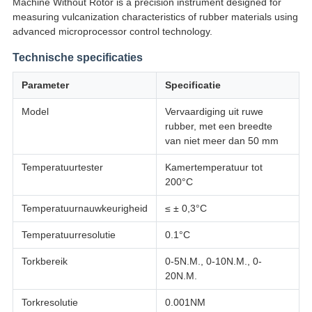
Machine Without Rotor is a precision instrument designed for
measuring vulcanization characteristics of rubber materials using
advanced microprocessor control technology.
Technische specificaties
Parameter
Specificatie
Model
Vervaardiging uit ruwe
rubber, met een breedte
van niet meer dan 50 mm
Temperatuurtester
Kamertemperatuur tot
200°C
Temperatuurnauwkeurigheid
≤ ± 0,3°C
Temperatuurresolutie
0.1°C
Torkbereik
0-5N.M., 0-10N.M., 0-
20N.M.
Torkresolutie
0.001NM