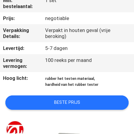
Min.
1 set
KWALITEITSCONTROLE
bestelaantal:
Prijs:
negotiable
CONTACTEER
Verpakking
Verpakt in houten geval (vrije
ONS
Details:
beroking)
Levertijd:
5-7 dagen
NIEUWS
Levering
100 reeks per maand
vermogen:
VERZOEK
Hoog licht:
,
OM EEN
rubber het testen materiaal
hardheid van het rubber tester
CITAAT
BESTE PRIJS
VR
SHOW