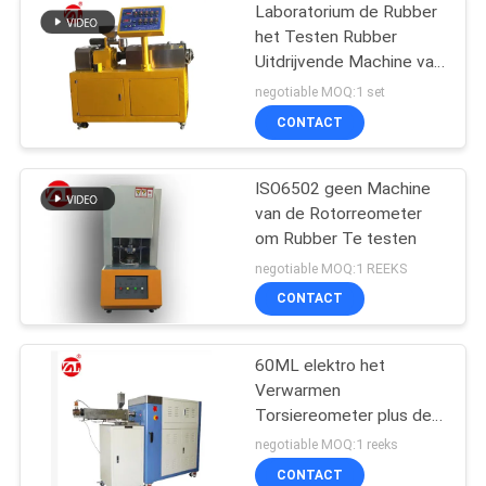
Laboratorium de Rubber
het Testen Rubber
Uitdrijvende Machine van
de Machine
negotiable MOQ:1 set
Tweelingschroef voor
CONTACT
pvc-de PA van PC
ISO6502 geen Machine
van de Rotorreometer
om Rubber Te testen
negotiable MOQ:1 REEKS
CONTACT
60ML elektro het
Verwarmen
Torsiereometer plus de
Waaier 0-300Nm van de
negotiable MOQ:1 reeks
Mixertorsie
CONTACT