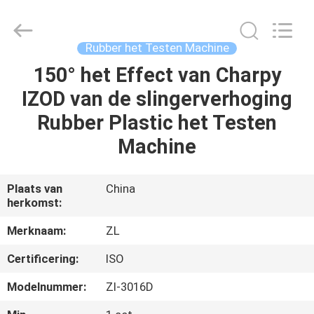
Dongguan
Zhongli
Instrument
Technology
Co.,
Rubber het Testen Machine
Ltd..
All
Rights
150° het Effect van Charpy
HUIS
Reserved.
IZOD van de slingerverhoging
PRODUCTEN
Rubber Plastic het Testen
Machine
VIDEOS
Plaats van
China
herkomst:
ONGEVEER
ONS
Merknaam:
ZL
Certificering:
ISO
FABRIEKSREIS
Modelnummer:
Zl-3016D