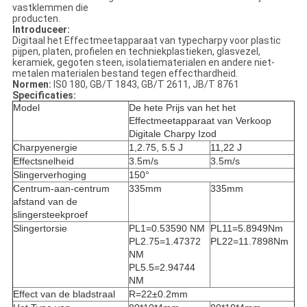
vastklemmen die
producten.
Introduceer:
Digitaal het Effectmeetapparaat van typecharpy voor plastic
pijpen, platen, profielen en techniekplastieken, glasvezel,
keramiek, gegoten steen, isolatiematerialen en andere niet-
metalen materialen bestand tegen effecthardheid.
Normen:
IS0 180, GB/T 1843, GB/T 2611, JB/T 8761
Specificaties:
Model
De hete Prijs van het het
Effectmeetapparaat van Verkoop
Digitale Charpy Izod
Charpyenergie
1,2.75, 5.5 J
11,22 J
Effectsnelheid
3.5m/s
3.5m/s
Slingerverhoging
150°
Centrum-aan-centrum
335mm
335mm
afstand van de
slingersteekproef
Slingertorsie
PL1=0.53590 NM
PL11=5.8949Nm
PL2.75=1.47372
PL22=11.7898Nm
NM
PL5.5=2.94744
NM
Effect van de bladstraal
R=22±0.2mm