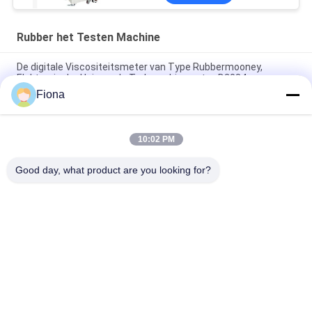
Rubber het Testen Machine
De digitale Viscositeitsmeter van Type Rubbermooney,
Elektronische Universele Trekmachine astm-D2084
Fiona
Het laboratorium gebruikte Enige de Reometer van de
Spaandercontrole Rubber het Testen Machine zonder Rotor
10:02 PM
IS0 180 Elektronische Charpy-Effect Mechanische het Testen
Machine voor Rubberplastiek
Good day, what product are you looking for?
populaire categorieën
Alle
Rubber Het Testen 
Vulcaniserende 
Machine
Persmachine
Twee 
Universele Testen 
Broodjesmolen
Machine