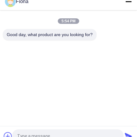
Fiona
Volledig Automatisch de Doordringbaarheidsmeetapparaat
van de Stoffenlucht, Geen Verkleuring en Geen Oxydatie
5:54 PM
Automatische rollende machine voor niet-geweven stoffen.
Met kantbesturingssysteem. Stoffeninspectieapparatuur.
Good day, what product are you looking for?
populaire categorieën
Alle
Rubber Het Testen 
Vulcaniserende 
Machine
Persmachine
Twee 
Universele Testen 
Broodjesmolen
Machine
Trek Het Testen 
Banburymixer
Machine
De Machine Van De 
Milieu Testkamer
Metaaldetector