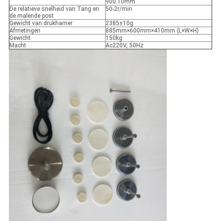
900.10mm
De relatieve snelheid van Tang en
50-2r/min
de malende post
Gewicht van drukhamer
2385±10g
Afmetingen
885mm×600mm×410mm (L×W×H)
Gewicht
150kg
Macht
Ac220V, 50Hz