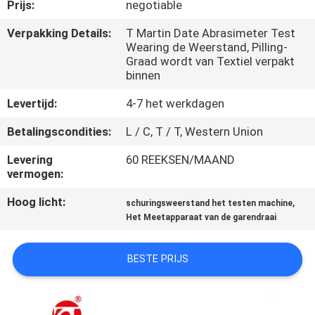
KWALITEITSCONTROLE
Prijs:
negotiable
Verpakking Details:
T Martin Date Abrasimeter Test
Wearing de Weerstand, Pilling-
CONTACTEER
Graad wordt van Textiel verpakt
ONS
binnen
Levertijd:
4-7 het werkdagen
NIEUWS
Betalingscondities:
L / C, T / T, Western Union
Levering
60 REEKSEN/MAAND
VERZOEK
vermogen:
OM EEN
Hoog licht:
,
schuringsweerstand het testen machine
CITAAT
Het Meetapparaat van de garendraai
VR
BESTE PRIJS
SHOW