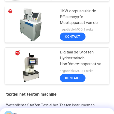
1KW corpusculair de
Efficiencypfe
Meetapparaat van de
Kwestiefiltratie
negotiable MOQ:1 reeks
CONTACT
Digitaal de Stoffen
Hydrostatisch
Hoofdmeetapparaat van
JIS L1092 met LCD
negotiable MOQ:1 reeks
Touch screen
CONTACT
textiel het testen machine
Waterdichte Stoffen Textiel het Testen Instrumenten,
Waterdoordringbaarheid Textiel het Testen Materiaal