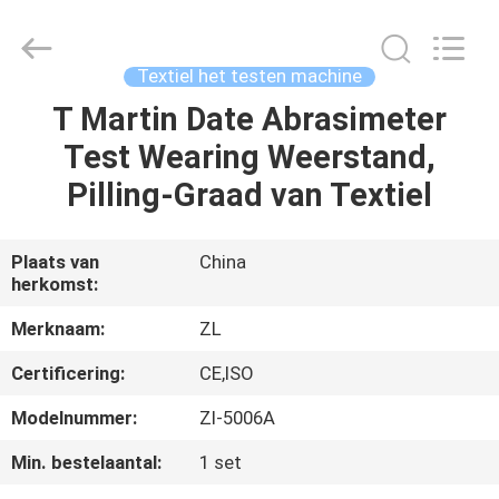
Dongguan
Zhongli
Instrument
Technology
Co.,
Textiel het testen machine
Ltd..
All
Rights
T Martin Date Abrasimeter
HUIS
Reserved.
Test Wearing Weerstand,
PRODUCTEN
Pilling-Graad van Textiel
VIDEOS
Plaats van
China
herkomst:
ONGEVEER
Merknaam:
ZL
ONS
Certificering:
CE,ISO
Modelnummer:
Zl-5006A
FABRIEKSREIS
Min. bestelaantal:
1 set