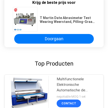
Krijg de beste prijs voor
T Martin Date Abrasimeter Test
Wearing Weerstand, Pilling-Graad
van Textiel
Doorgaan
Top Producten
Multifunctionele
Elektronische
Automatische de
Inspectiemachine van de
negotiable MOQ:1 set
Randstof
CONTACT