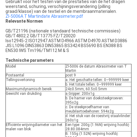
Gebruikt voor het testen van de prestaties van de het dragen
weerstand, schuring, verschijningsverandering (pilling
graad/klasse) van de textiel en de membraanmaterialen.
Zl-5006A T Martindate Abrasimeter.pdf
Relevante Normen
GB/T21196 (nationale standaard technische commissies)
GB/T4802.2 GB/T13775 FZ/T20020
Iso12945-2 ISO12947 ASTM D4966 ASTM D4970 ASTM D3886
JIS L1096 DIN53863 DIN53865 BS3424 BS5690 BS EN388 BS
EN530 IWS Tm196/TM112 M & S
Technische parameters
Model
Zl-5006 de datum Abrasimeter van T
Martin
Postaantal
post 9
Tellingsvertoning
a. Het geschatte tellen: 0~999999 keer
b. Het totale tellen: 0~999999 keer
Maximumdynamisch bereik
24±0.5mm, 60.5±0.5mm
Gewicht van drukding
a.Gripper: 200±1g
b. De hamer van doeksteekproeven:
395±2g
c. De steekproefhamer van
meubilairtoebehoren: 594±2g
d. Het stuk van de roestvrij staalvlinder:
260±1g
Efficiënte wrijvingdiameter van het
Een type: 200g (1.96N) wrijving hoofd¢
malen van blok
28.80.084mm
B: 155g (1.52N) wrijving hoofd¢