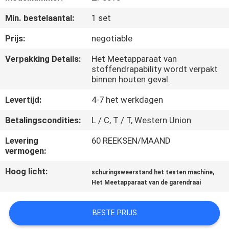
KWALITEITSCONTROLE
Min. bestelaantal:
1 set
CONTACTEER
Prijs:
negotiable
ONS
Verpakking Details:
Het Meetapparaat van
stoffendrapability wordt verpakt
binnen houten geval.
NIEUWS
Levertijd:
4-7 het werkdagen
VERZOEK
Betalingscondities:
L / C, T / T, Western Union
OM EEN
Levering
60 REEKSEN/MAAND
vermogen:
CITAAT
Hoog licht:
,
schuringsweerstand het testen machine
Het Meetapparaat van de garendraai
VR
SHOW
BESTE PRIJS