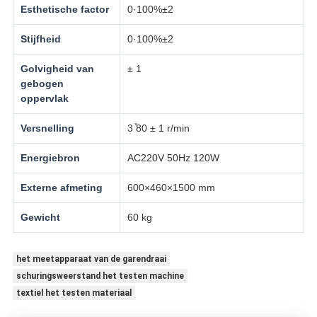
Esthetische factor
0·100%±2
Stijfheid
0·100%±2
Golvigheid van
± 1
gebogen
oppervlak
Versnelling
3 ̊80 ± 1 r/min
Energiebron
AC220V 50Hz 120W
Externe afmeting
600×460×1500 mm
Gewicht
60 kg
het meetapparaat van de garendraai
schuringsweerstand het testen machine
textiel het testen materiaal