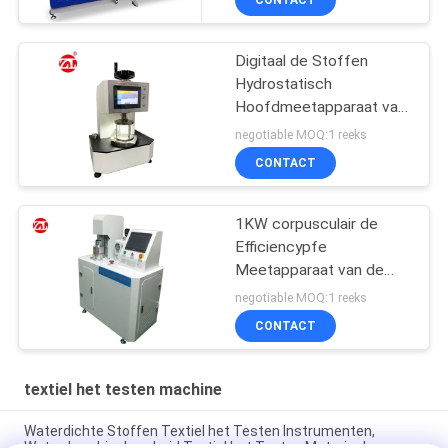
Digitaal de Stoffen
Hydrostatisch
Hoofdmeetapparaat van
JIS L1092 met LCD
negotiable MOQ:1 reeks
Touch screen
CONTACT
1KW corpusculair de
Efficiencypfe
Meetapparaat van de
Kwestiefiltratie
negotiable MOQ:1 reeks
CONTACT
textiel het testen machine
Waterdichte Stoffen Textiel het Testen Instrumenten,
Waterdoordringbaarheid Textiel het Testen Materiaal