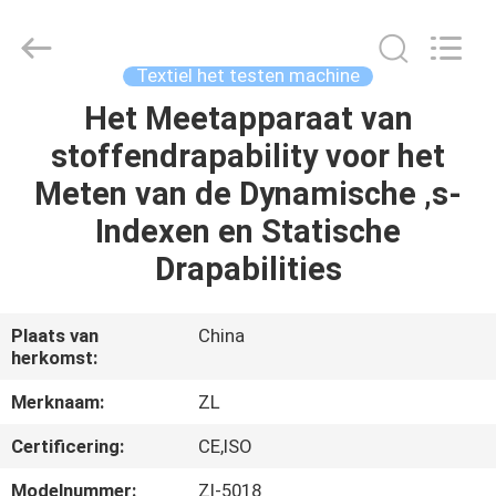
Dongguan
Zhongli
Instrument
Technology
Co.,
Textiel het testen machine
Ltd..
All
Rights
Het Meetapparaat van
HUIS
Reserved.
stoffendrapability voor het
PRODUCTEN
Meten van de Dynamische ‚s-
Indexen en Statische
VIDEOS
Drapabilities
ONGEVEER
Plaats van
China
herkomst:
ONS
Merknaam:
ZL
FABRIEKSREIS
Certificering:
CE,ISO
Modelnummer:
Zl-5018