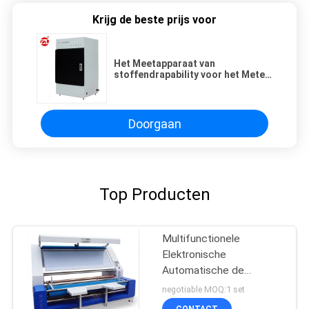
Krijg de beste prijs voor
Het Meetapparaat van
stoffendrapability voor het Meten
van de Dynamische ‚s-Indexen en
Statische Drapabilities
Doorgaan
Top Producten
Multifunctionele
Elektronische
Automatische de
Inspectiemachine van de
negotiable MOQ:1 set
Randstof
CONTACT