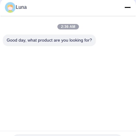
Luna
Volledig Automatisch de Doordringbaarheidsmeetapparaat
van de Stoffenlucht, Geen Verkleuring en Geen Oxydatie
2:36 AM
Automatische rollende machine voor niet-geweven stoffen.
Met kantbesturingssysteem. Stoffeninspectieapparatuur.
Good day, what product are you looking for?
populaire categorieën
Alle
Rubber Het Testen 
Vulcaniserende 
Machine
Persmachine
Twee 
Universele Testen 
Broodjesmolen
Machine
Trek Het Testen 
Banburymixer
Machine
De Machine Van De 
Milieu Testkamer
Metaaldetector