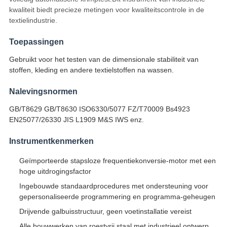
kwaliteit biedt precieze metingen voor kwaliteitscontrole in de
textielindustrie.
Toepassingen
Gebruikt voor het testen van de dimensionale stabiliteit van
stoffen, kleding en andere textielstoffen na wassen.
Nalevingsnormen
GB/T8629 GB/T8630 ISO6330/5077 FZ/T70009 Bs4923
EN25077/26330 JIS L1909 M&S IWS enz.
Instrumentkenmerken
Geïmporteerde stapsloze frequentiekonversie-motor met een
hoge uitdrogingsfactor
Ingebouwde standaardprocedures met ondersteuning voor
gepersonaliseerde programmering en programma-geheugen
Drijvende galbuisstructuur, geen voetinstallatie vereist
Alle bouwwerken van roestvrij staal met industrieel ontwerp