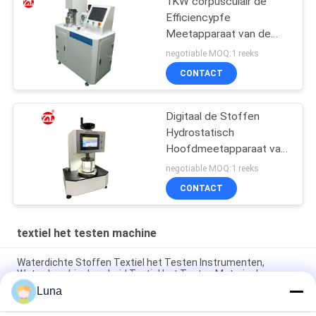
1KW corpusculair de
Efficiencypfe
Meetapparaat van de
Kwestiefiltratie
negotiable MOQ:1 reeks
CONTACT
Digitaal de Stoffen
Hydrostatisch
Hoofdmeetapparaat van
JIS L1092 met LCD
negotiable MOQ:1 reeks
Touch screen
CONTACT
textiel het testen machine
Waterdichte Stoffen Textiel het Testen Instrumenten,
Waterdoordringbaarheid Textiel het Testen Materiaal
Luna
Volledig Automatisch de Doordringbaarheidsmeetapparaat
van de Stoffenlucht, Geen Verkleuring en Geen Oxydatie