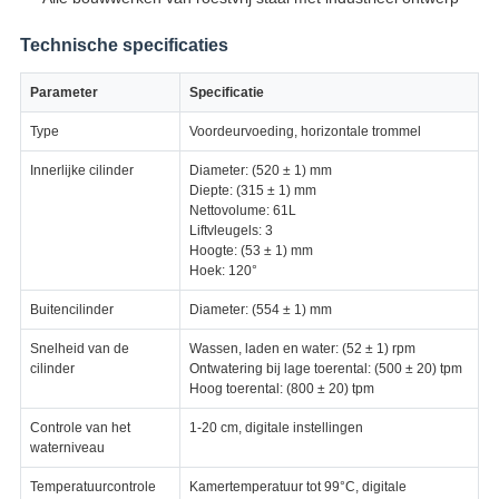
Technische specificaties
Parameter
Specificatie
Type
Voordeurvoeding, horizontale trommel
Innerlijke cilinder
Diameter: (520 ± 1) mm
Diepte: (315 ± 1) mm
Nettovolume: 61L
Liftvleugels: 3
Hoogte: (53 ± 1) mm
Hoek: 120°
Buitencilinder
Diameter: (554 ± 1) mm
Snelheid van de
Wassen, laden en water: (52 ± 1) rpm
cilinder
Ontwatering bij lage toerental: (500 ± 20) tpm
Hoog toerental: (800 ± 20) tpm
Controle van het
1-20 cm, digitale instellingen
waterniveau
Temperatuurcontrole
Kamertemperatuur tot 99°C, digitale