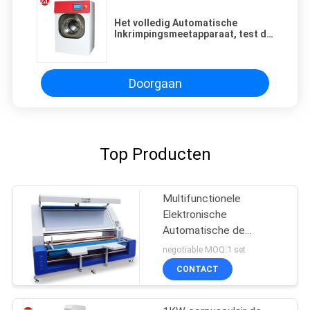
Het volledig Automatische
Inkrimpingsmeetapparaat, test de
Dimensionale Stabiliteit van
Textiel na Was.
Doorgaan
Top Producten
Multifunctionele
Elektronische
Automatische de
Inspectiemachine van de
negotiable MOQ:1 set
Randstof
CONTACT