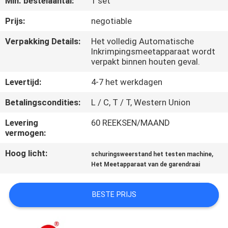
Min. bestelaantal:
1 set
KWALITEITSCONTROLE
Prijs:
negotiable
CONTACTEER
Verpakking Details:
Het volledig Automatische
Inkrimpingsmeetapparaat wordt
ONS
verpakt binnen houten geval.
Levertijd:
4-7 het werkdagen
NIEUWS
Betalingscondities:
L / C, T / T, Western Union
VERZOEK
Levering
60 REEKSEN/MAAND
vermogen:
OM EEN
CITAAT
Hoog licht:
,
schuringsweerstand het testen machine
Het Meetapparaat van de garendraai
VR
BESTE PRIJS
SHOW