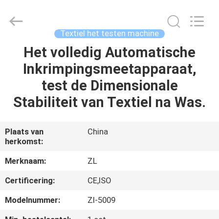
Dongguan
Zhongli
Instrument
Technology
Co.,
Textiel het testen machine
Ltd..
All
Rights
Het volledig Automatische
HUIS
Reserved.
Inkrimpingsmeetapparaat,
PRODUCTEN
test de Dimensionale
Stabiliteit van Textiel na Was.
VIDEOS
Plaats van
China
herkomst:
ONGEVEER
ONS
Merknaam:
ZL
Certificering:
CE,ISO
FABRIEKSREIS
Modelnummer:
Zl-5009