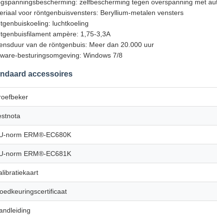
gspanningsbescherming: zelfbescherming tegen overspanning met auto
eriaal voor röntgenbuisvensters: Beryllium-metalen vensters
tgenbuiskoeling: luchtkoeling
tgenbuisfilament ampère: 1,75-3,3A
ensduur van de röntgenbuis: Meer dan 20.000 uur
tware-besturingsomgeving: Windows 7/8
ndaard accessoires
roefbeker
estnota
U-norm ERM®-EC680K
U-norm ERM®-EC681K
alibratiekaart
oedkeuringscertificaat
andleiding