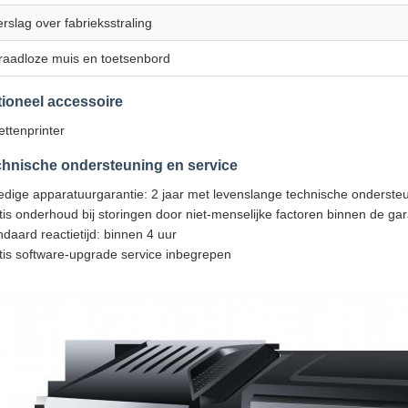
erslag over fabrieksstraling
raadloze muis en toetsenbord
ioneel accessoire
ettenprinter
hnische ondersteuning en service
ledige apparatuurgarantie: 2 jaar met levenslange technische onderste
tis onderhoud bij storingen door niet-menselijke factoren binnen de ga
ndaard reactietijd: binnen 4 uur
tis software-upgrade service inbegrepen