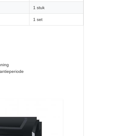
1 stuk
1 set
uning
rantieperiode