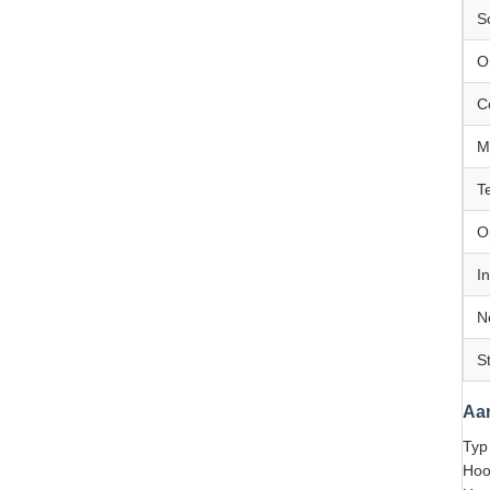
S
O
C
M
T
O
I
N
S
Aa
Typ
Hoo