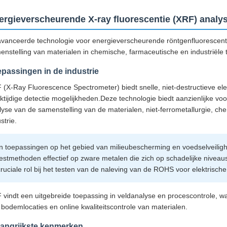
ergieverscheurende X-ray fluorescentie (XRF) analy
vanceerde technologie voor energieverscheurende röntgenfluorescent
enstelling van materialen in chemische, farmaceutische en industriële
passingen in de industrie
 (X-Ray Fluorescence Spectrometer) biedt snelle, niet-destructieve 
ijktijdige detectie mogelijkheden.Deze technologie biedt aanzienlijke v
lyse van de samenstelling van de materialen, niet-ferrometallurgie, c
strie.
In toepassingen op het gebied van milieubescherming en voedselveilig
testmethoden effectief op zware metalen die zich op schadelijke nivea
cruciale rol bij het testen van de naleving van de ROHS voor elektrisch
 vindt een uitgebreide toepassing in veldanalyse en procescontrole, wa
 bodemlocaties en online kwaliteitscontrole van materialen.
angrijkste kenmerken