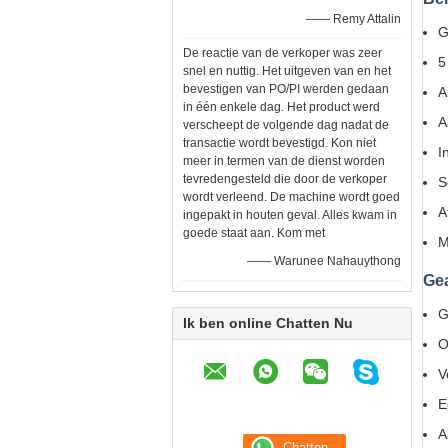
—— Remy Attalin
G
De reactie van de verkoper was zeer
5
snel en nuttig. Het uitgeven van en het
bevestigen van PO/PI werden gedaan
A
in één enkele dag. Het product werd
A
verscheept de volgende dag nadat de
transactie wordt bevestigd. Kon niet
I
meer in termen van de dienst worden
tevredengesteld die door de verkoper
S
wordt verleend. De machine wordt goed
A
ingepakt in houten geval. Alles kwam in
goede staat aan. Kom met
M
—— Warunee Nahauythong
Gea
G
Ik ben online Chatten Nu
O
V
E
A