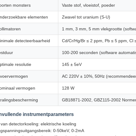
oorten monsters
Vaste stof, vloeistof, poeder
nderzoekbare elementen
Zwavel tot uranium (S-U)
ollimatoren
1 mm, 3 mm, 5 mm vlekgrootte (softwa
inimale detecteerbaarheid
Cd/Cr/Hg/Br ≤ 2 ppm, Pb ≤ 5 ppm, Cl
estduur
100-200 seconden (software automati
ptimale resolutie
145 ± 5eV
nvoervermogen
AC 220V ± 10%, 50Hz (recommendeerd
ominaal vermogen
128 W
tralingsbescherming
GB18871-2002, GBZ115-2002 Norme
nvullende instrumentparameters
 van detectorkoeling: elektrische koeling
gspanningsuitgangsbereik: 0-50keV, 0-2mA