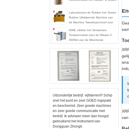
En
Laboratorium de Rubber het Testen
Rubber Uitdrijvende Machine van
de Machine Tweelingschroef voor
Gea
pvc-de PA van PC
sam
60ML elektro het Verwarmen
Torsiereometer plus de Waaier 0-
Toe
300Nm van de Mixertorsie
XRF
gel
ana
indu
Uitzonderlijk bedrijf. vijfsterren!!! Schip
snel het punt en zeer GOED ingepakt
en beschermd. Zeer goede machines
en zeer goede communicatie met
XRF
bedrijf. ik adviseer meer dan hoogst
van
gebruikend het Instrument van
Dongguan Zhongli.
Bel