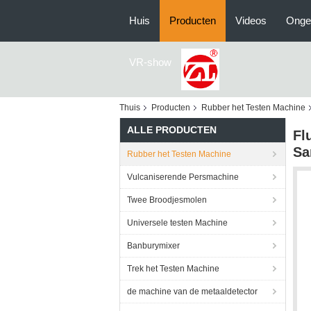
Huis
Producten
Videos
Onge
VR-show
Thuis
Producten
Rubber het Testen Machine
ALLE PRODUCTEN
Fl
Sa
Rubber het Testen Machine
Vulcaniserende Persmachine
Twee Broodjesmolen
Universele testen Machine
Banburymixer
Trek het Testen Machine
de machine van de metaaldetector