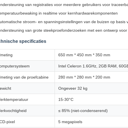
ndersteuning van registraties voor meerdere gebruikers voor traceerb
emperatuurbewaking in realtime voor kernhardwarekomponenten
utomatische stroom- en spanningsinstellingen van de buizen op basis
ndersteuning van grote steekproefonderzoeken met een ontwerp voor 
hnische specificaties
fmeting
650 mm * 450 mm * 350 mm
omputersysteem
Intel Celeron 1.6GHz, 2GB RAM, 60GB
fmeting van de proefcabine
280 mm * 280 mm * 200 mm
ewicht
Ongeveer 32 kg
erktemperatuur
15-30°C
erkvochtigheid
≤ 85% (niet-condenserend)
CD-pixel
5 megapixels