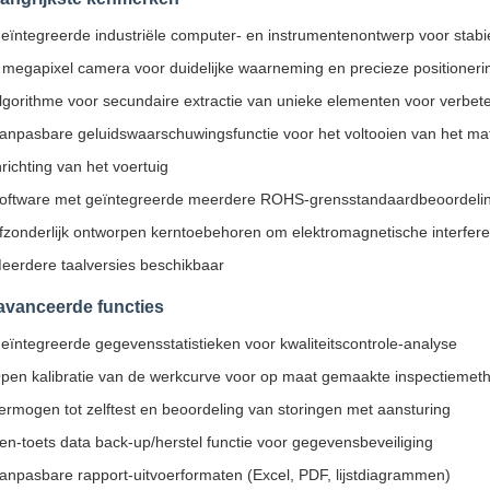
eïntegreerde industriële computer- en instrumentenontwerp voor stabi
 megapixel camera voor duidelijke waarneming en precieze positioneri
lgorithme voor secundaire extractie van unieke elementen voor verbet
anpasbare geluidswaarschuwingsfunctie voor het voltooien van het ma
nrichting van het voertuig
oftware met geïntegreerde meerdere ROHS-grensstandaardbeoordelin
fzonderlijk ontworpen kerntoebehoren om elektromagnetische interfer
eerdere taalversies beschikbaar
vanceerde functies
eïntegreerde gegevensstatistieken voor kwaliteitscontrole-analyse
pen kalibratie van de werkcurve voor op maat gemaakte inspectiemet
ermogen tot zelftest en beoordeling van storingen met aansturing
en-toets data back-up/herstel functie voor gegevensbeveiliging
anpasbare rapport-uitvoerformaten (Excel, PDF, lijstdiagrammen)