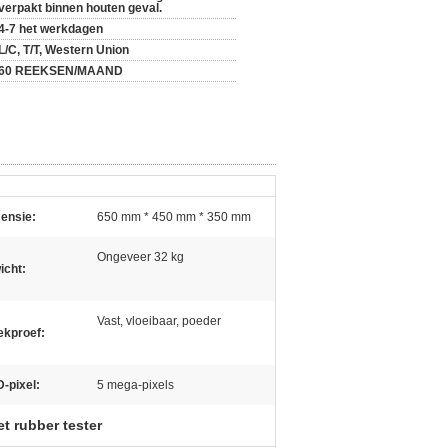
verpakt binnen houten geval.
4-7 het werkdagen
L/C, T/T, Western Union
60 REEKSEN/MAAND
ensie:
650 mm * 450 mm * 350 mm
Ongeveer 32 kg
icht:
Vast, vloeibaar, poeder
ekproef:
-pixel:
5 mega-pixels
t rubber tester