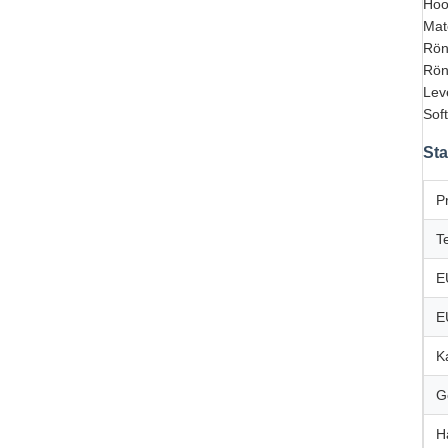
Hoo
Mat
Rön
Rön
Lev
Sof
Sta
P
T
E
E
K
G
H