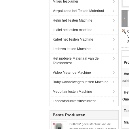
Milieu testkamer
Verpakkend het Testen Materiaal
Helm het Testen Machine
textiel het testen machine
G
V
Kabel het Testen Machine
Lederen testen Machine
Het mobiele Materiaal van de
Pr
Telefoontest
Video Metende Machine
Vo
cab
Baby wandelwagen testen Machine
Meubilair testen Machine
He
Omg
Laboratoriumtestinstrument
Te
Beste Producten
Ma
ISO6502 geen Machine van de
Rotorreometer om Rubber Te testen