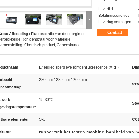
Levertijd:
Betalingscondities:
Levering vermogen:
Contact
rote Afbeelding :
Fluorescentie van de energie de
erbrokkelde Röntgenstraal voor Materiële
Samenstelling, Chemisch product, Geneeskunde
oductnaam:
Energiedispersieve röntgenfluorescentie (XRF)
Dim
orbeeld
280 mm * 280 mm * 200 mm
gew
ineafmeting:
t werk
15-30℃
Ste
evingstemperatuur:
stbare elementen:
S-U
CCD
rubber trek het testen machine
hardheid van he
rkeren:
,