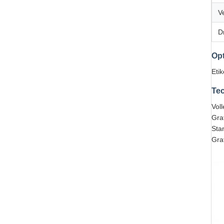
V
D
Opt
Etik
Tec
Vol
Gra
Sta
Gra