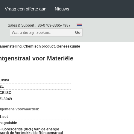
Vraag een offerte aan
Nieuws
Sales & Support：
86-0769-3365-7987
Go
 Samenstelling, Chemisch product, Geneeskunde
tgenstraal voor Materiële
China
ZL
CE,ISO
Zl-3049
Algemene voorwaarden:
1 set
negotiable
Fluorescentie (XRF) van de energie
wordt de Verbrokkelde Röntgenstraal