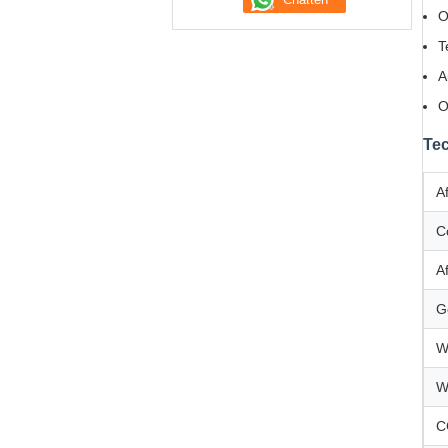
O
T
A
O
Tec
A
C
A
G
W
W
C