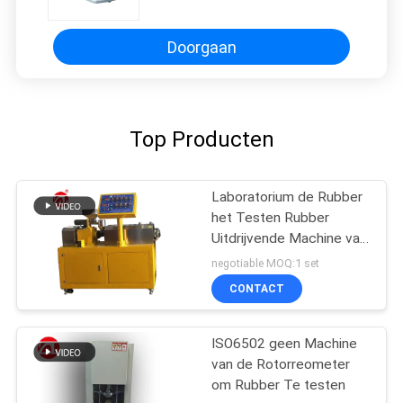
Snelle het
Vochtgehalteanalysator
Doorgaan
Top Producten
Laboratorium de Rubber
het Testen Rubber
Uitdrijvende Machine van
de Machine
negotiable MOQ:1 set
Tweelingschroef voor
CONTACT
pvc-de PA van PC
ISO6502 geen Machine
van de Rotorreometer
om Rubber Te testen