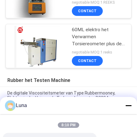
negotiable MOQ:1 REEKS
CONTACT
60ML elektro het
Verwarmen
Torsiereometer plus de
Waaier 0-300Nm van de
negotiable MOQ:1 reeks
Mixertorsie
CONTACT
Rubber het Testen Machine
De digitale Viscositeitsmeter van Type Rubbermooney,
Elektronische Universele Trekmachine astm-D2084
Luna
Het laboratorium gebruikte Enige de Reometer van de
Spaandercontrole Rubber het Testen Machine zonder Rotor
8:10 PM
IS0 180 Elektronische Charpy-Effect Mechanische het Testen
Machine voor Rubberplastiek