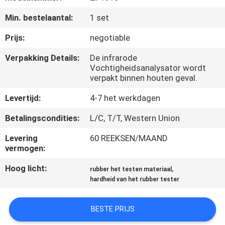
KWALITEITSCONTROLE
Min. bestelaantal:
1 set
CONTACTEER
Prijs:
negotiable
ONS
Verpakking Details:
De infrarode
Vochtigheidsanalysator wordt
verpakt binnen houten geval.
NIEUWS
Levertijd:
4-7 het werkdagen
VERZOEK
Betalingscondities:
L/C, T/T, Western Union
OM EEN
Levering
60 REEKSEN/MAAND
vermogen:
CITAAT
Hoog licht:
,
rubber het testen materiaal
hardheid van het rubber tester
VR
SHOW
BESTE PRIJS