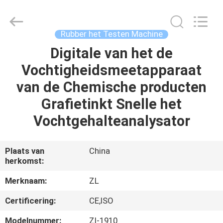
Dongguan
Zhongli
Instrument
Technology
Co.,
Rubber het Testen Machine
Ltd..
All
Rights
Digitale van het de
HUIS
Reserved.
Vochtigheidsmeetapparaat
PRODUCTEN
van de Chemische producten
Grafietinkt Snelle het
VIDEOS
Vochtgehalteanalysator
ONGEVEER
Plaats van
China
herkomst:
ONS
Merknaam:
ZL
FABRIEKSREIS
Certificering:
CE,ISO
Modelnummer:
Zl-1910