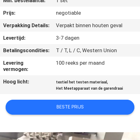
Min. bestelaantal:
1 set
KWALITEITSCONTROLE
Prijs:
negotiable
CONTACTEER
Verpakking Details:
Verpakt binnen houten geval
ONS
Levertijd:
3-7 dagen
Betalingscondities:
T / T, L / C, Western Union
NIEUWS
Levering
100 reeks per maand
vermogen:
VERZOEK
Hoog licht:
,
OM EEN
textiel het testen materiaal
Het Meetapparaat van de garendraai
CITAAT
BESTE PRIJS
VR
SHOW