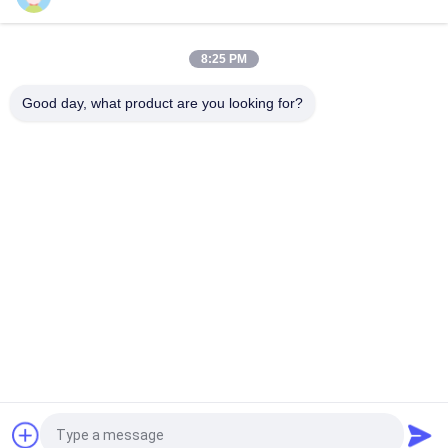
Volledig Automatisch de Doordringbaarheidsmeetapparaat
van de Stoffenlucht, Geen Verkleuring en Geen Oxydatie
8:25 PM
Automatische rollende machine voor niet-geweven stoffen.
Met kantbesturingssysteem. Stoffeninspectieapparatuur.
Good day, what product are you looking for?
populaire categorieën
Alle
Rubber Het Testen 
Vulcaniserende 
Machine
Persmachine
Twee 
Universele Testen 
Broodjesmolen
Machine
Trek Het Testen 
Banburymixer
Machine
De Machine Van De 
Milieu Testkamer
Metaaldetector
Vraag een offerte aan