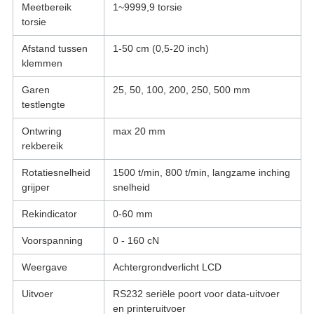
Meetbereik
1~9999,9 torsie
torsie
Afstand tussen
1-50 cm (0,5-20 inch)
klemmen
Garen
25, 50, 100, 200, 250, 500 mm
testlengte
Ontwring
max 20 mm
rekbereik
Rotatiesnelheid
1500 t/min, 800 t/min, langzame inching
grijper
snelheid
Rekindicator
0-60 mm
Voorspanning
0 - 160 cN
Weergave
Achtergrondverlicht LCD
Uitvoer
RS232 seriële poort voor data-uitvoer
en printeruitvoer