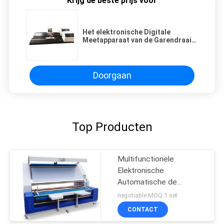
Krijg de beste prijs voor
Het elektronische Digitale
Meetapparaat van de Garendraai
met het Directe Rotatie Tellen
Doorgaan
Top Producten
Multifunctionele
Elektronische
Automatische de
Inspectiemachine van de
negotiable MOQ:1 set
Randstof
CONTACT