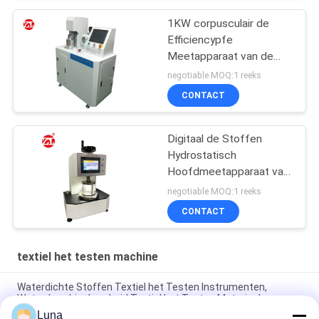
1KW corpusculair de
Efficiencypfe
Meetapparaat van de
Kwestiefiltratie
negotiable MOQ:1 reeks
CONTACT
Digitaal de Stoffen
Hydrostatisch
Hoofdmeetapparaat van
JIS L1092 met LCD
negotiable MOQ:1 reeks
Touch screen
CONTACT
textiel het testen machine
Waterdichte Stoffen Textiel het Testen Instrumenten,
Waterdoordringbaarheid Textiel het Testen Materiaal
Luna