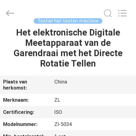
Dongguan
Zhongli
Instrument
Technology
Co.,
Textiel het testen machine
Ltd..
All
Rights
Het elektronische Digitale
HUIS
Reserved.
Meetapparaat van de
PRODUCTEN
Garendraai met het Directe
Rotatie Tellen
VIDEOS
Plaats van
China
herkomst:
ONGEVEER
ONS
Merknaam:
ZL
Certificering:
ISO
FABRIEKSREIS
Modelnummer:
Zl-5034