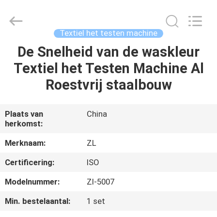
Dongguan
Zhongli
Instrument
Technology
Co.,
Textiel het testen machine
Ltd..
All
Rights
De Snelheid van de waskleur
HUIS
Reserved.
Textiel het Testen Machine Al
PRODUCTEN
Roestvrij staalbouw
VIDEOS
Plaats van
China
herkomst:
ONGEVEER
Merknaam:
ZL
ONS
Certificering:
ISO
Modelnummer:
Zl-5007
FABRIEKSREIS
Min. bestelaantal:
1 set