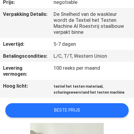
KWALITEITSCONTROLE
Prijs:
negotiable
Verpakking Details:
De Snelheid van de waskleur
wordt de Textiel het Testen
CONTACTEER
Machine Al Roestvrij staalbouw
ONS
verpakt binne
Levertijd:
5-7 dagen
NIEUWS
Betalingscondities:
L/C, T/T, Western Union
Levering
100 reeks per maand
VERZOEK
vermogen:
OM EEN
Hoog licht:
,
textiel het testen materiaal
CITAAT
schuringsweerstand het testen machine
VR
BESTE PRIJS
SHOW