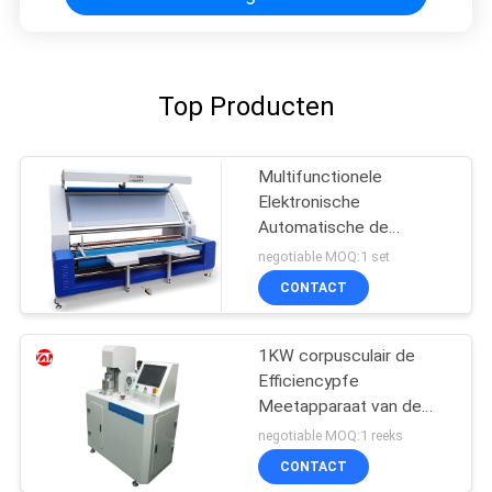
Top Producten
Multifunctionele
Elektronische
Automatische de
Inspectiemachine van de
negotiable MOQ:1 set
Randstof
CONTACT
1KW corpusculair de
Efficiencypfe
Meetapparaat van de
Kwestiefiltratie
negotiable MOQ:1 reeks
CONTACT