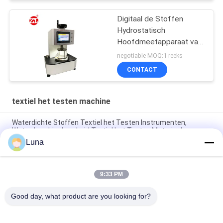
Digitaal de Stoffen
Hydrostatisch
Hoofdmeetapparaat van
JIS L1092 met LCD
negotiable MOQ:1 reeks
Touch screen
CONTACT
textiel het testen machine
Waterdichte Stoffen Textiel het Testen Instrumenten,
Waterdoordringbaarheid Textiel het Testen Materiaal
Luna
Volledig Automatisch de Doordringbaarheidsmeetapparaat
van de Stoffenlucht, Geen Verkleuring en Geen Oxydatie
9:33 PM
Automatische rollende machine voor niet-geweven stoffen.
Met kantbesturingssysteem. Stoffeninspectieapparatuur.
Good day, what product are you looking for?
populaire categorieën
Alle