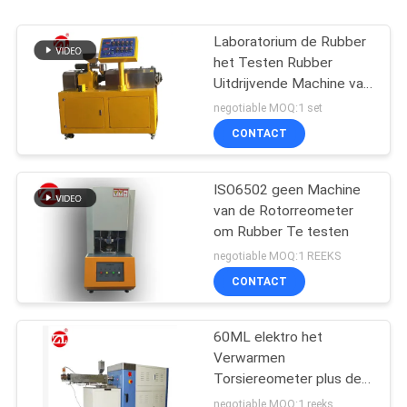
Laboratorium de Rubber
het Testen Rubber
Uitdrijvende Machine van
de Machine
negotiable MOQ:1 set
Tweelingschroef voor
CONTACT
pvc-de PA van PC
ISO6502 geen Machine
van de Rotorreometer
om Rubber Te testen
negotiable MOQ:1 REEKS
CONTACT
60ML elektro het
Verwarmen
Torsiereometer plus de
Waaier 0-300Nm van de
negotiable MOQ:1 reeks