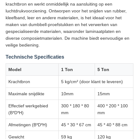
krachtbron en werkt onmiddellijk na aansluiting op een
luchtdrukvoorziening. Ontworpen voor het snijden van rubber,
kleefband, leer en andere materialen, is het ideaal voor het
maken van dumbbell-proefstukken en het verwerken van
gespecialiseerde materialen, waaronder laminaatplaten en
diverse composietmaterialen. De machine biedt eenvoudige en
veilige bediening.
Technische Specificaties
Model
1 Ton
5 Ton
Krachtbron
5 kg/cm² (door klant te leveren)
Maximale snijdikte
10mm
15mm
Effectief werkgebied
300 * 180 * 80
400 * 200 * 100
(B*D*H)
mm
mm
Afmetingen (B*D*H)
45 * 30 * 67 cm
45 * 40 * 88 cm
Gewicht
59 kg
120 kg