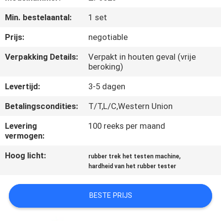
KWALITEITSCONTROLE
Min. bestelaantal:
1 set
CONTACTEER
Prijs:
negotiable
ONS
Verpakking Details:
Verpakt in houten geval (vrije
beroking)
NIEUWS
Levertijd:
3-5 dagen
Betalingscondities:
T/T,L/C,Western Union
VERZOEK
Levering
100 reeks per maand
OM EEN
vermogen:
CITAAT
Hoog licht:
,
rubber trek het testen machine
hardheid van het rubber tester
VR
SHOW
BESTE PRIJS