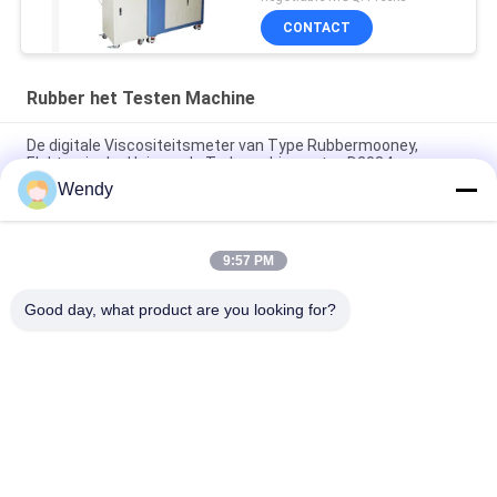
Mixertorsie
CONTACT
Rubber het Testen Machine
De digitale Viscositeitsmeter van Type Rubbermooney,
Elektronische Universele Trekmachine astm-D2084
Wendy
Het laboratorium gebruikte Enige de Reometer van de
Spaandercontrole Rubber het Testen Machine zonder Rotor
9:57 PM
IS0 180 Elektronische Charpy-Effect Mechanische het Testen
Machine voor Rubberplastiek
Good day, what product are you looking for?
populaire categorieën
Alle
Rubber Het Testen 
Vulcaniserende 
Machine
Persmachine
Twee 
Universele Testen 