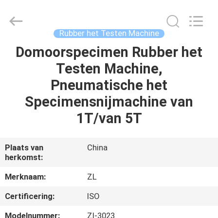
Dongguan
Zhongli
Instrument
Technology
Co.,
Rubber het Testen Machine
Ltd..
All
Rights
Domoorspecimen Rubber het
HUIS
Reserved.
Testen Machine,
PRODUCTEN
Pneumatische het
Specimensnijmachine van
VIDEOS
1T/van 5T
ONGEVEER
Plaats van
China
herkomst:
ONS
Merknaam:
ZL
FABRIEKSREIS
Certificering:
ISO
Modelnummer:
Zl-3023