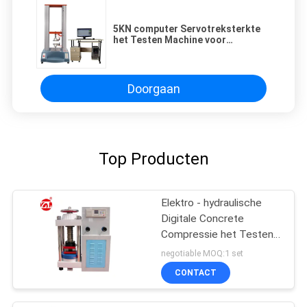
5KN computer Servotreksterkte
het Testen Machine voor
Plastieken
Doorgaan
Top Producten
Elektro - hydraulische
Digitale Concrete
Compressie het Testen
Machine
negotiable MOQ:1 set
CONTACT