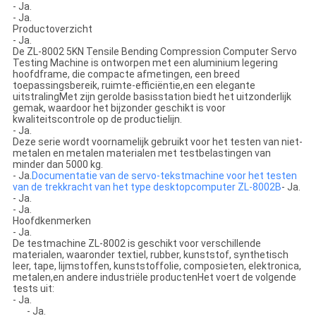
- Ja.
- Ja.
Productoverzicht
- Ja.
De ZL-8002 5KN Tensile Bending Compression Computer Servo
Testing Machine is ontworpen met een aluminium legering
hoofdframe, die compacte afmetingen, een breed
toepassingsbereik, ruimte-efficiëntie,en een elegante
uitstralingMet zijn gerolde basisstation biedt het uitzonderlijk
gemak, waardoor het bijzonder geschikt is voor
kwaliteitscontrole op de productielijn.
- Ja.
Deze serie wordt voornamelijk gebruikt voor het testen van niet-
metalen en metalen materialen met testbelastingen van
minder dan 5000 kg.
- Ja.
Documentatie van de servo-tekstmachine voor het testen
van de trekkracht van het type desktopcomputer ZL-8002B
- Ja.
- Ja.
- Ja.
Hoofdkenmerken
- Ja.
De testmachine ZL-8002 is geschikt voor verschillende
materialen, waaronder textiel, rubber, kunststof, synthetisch
leer, tape, lijmstoffen, kunststoffolie, composieten, elektronica,
metalen,en andere industriële productenHet voert de volgende
tests uit:
- Ja.
- Ja.