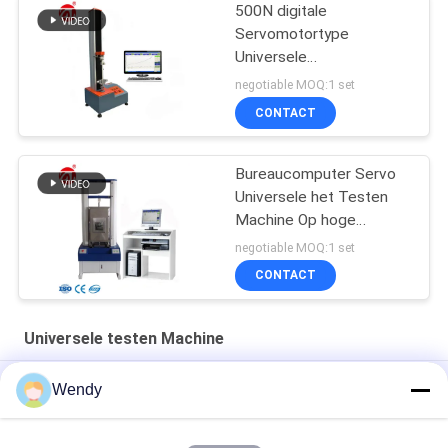
500N digitale
Servomotortype
Universele
Stoffentreksterkte het
negotiable MOQ:1 set
testen machine
CONTACT
Bureaucomputer Servo
Universele het Testen
Machine Op hoge
temperatuur
negotiable MOQ:1 set
CONTACT
Universele testen Machine
Desktop Enkele Kolom Universele Treksterkte Tester Plastic
Wendy
Fles Cup Compressie Testmachine
Universele trekbank voor dummy-trektest Universele