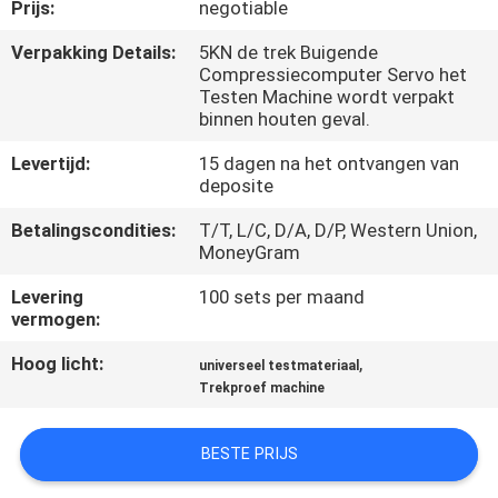
KWALITEITSCONTROLE
Prijs:
negotiable
Verpakking Details:
5KN de trek Buigende
Compressiecomputer Servo het
CONTACTEER
Testen Machine wordt verpakt
ONS
binnen houten geval.
Levertijd:
15 dagen na het ontvangen van
NIEUWS
deposite
Betalingscondities:
T/T, L/C, D/A, D/P, Western Union,
MoneyGram
VERZOEK
OM EEN
Levering
100 sets per maand
vermogen:
CITAAT
Hoog licht:
,
universeel testmateriaal
Trekproef machine
VR
SHOW
BESTE PRIJS