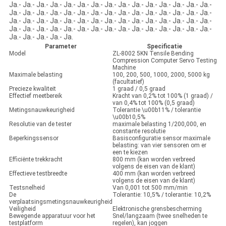
Ja.- Ja.- Ja.- Ja.- Ja.- Ja.- Ja.- Ja.- Ja.- Ja.- Ja.- Ja.- Ja.- Ja.- Ja.-
Ja.- Ja.- Ja.- Ja.- Ja.- Ja.- Ja.- Ja.- Ja.- Ja.- Ja.- Ja.- Ja.- Ja.- Ja.-
Ja.- Ja.- Ja.- Ja.- Ja.- Ja.- Ja.- Ja.- Ja.- Ja.- Ja.- Ja.- Ja.- Ja.- Ja.-
Ja.- Ja.- Ja.- Ja.- Ja.- Ja.- Ja.- Ja.- Ja.- Ja.- Ja.- Ja.- Ja.- Ja.- Ja.-
Ja.- Ja.- Ja.- Ja.- Ja.
Parameter
Specificatie
Model
ZL-8002 5KN Tensile Bending
Compression Computer Servo Testing
Machine
Maximale belasting
100, 200, 500, 1000, 2000, 5000 kg
(facultatief)
Precieze kwaliteit
1 graad / 0,5 graad
Effectief meetbereik
Kracht van 0,2% tot 100% (1 graad) /
van 0,4% tot 100% (0,5 graad)
Metingsnauwkeurigheid
Tolerantie \u00b11% / tolerantie
\u00b10,5%
Resolutie van de tester
maximale belasting 1/200,000, en
constante resolutie
Beperkingssensor
Basisconfiguratie sensor maximale
belasting: van vier sensoren om er
een te kiezen
Efficiënte trekkracht
800 mm (kan worden verbreed
volgens de eisen van de klant)
Effectieve testbreedte
400 mm (kan worden verbreed
volgens de eisen van de klant)
Testsnelheid
Van 0,001 tot 500 mm/min
De
Tolerantie: 10,5% / tolerantie: 10,2%
verplaatsingsmetingsnauwkeurigheid
Veiligheid
Elektronische grensbescherming
Bewegende apparatuur voor het
Snel/langzaam (twee snelheden te
testplatform
regelen), kan joggen