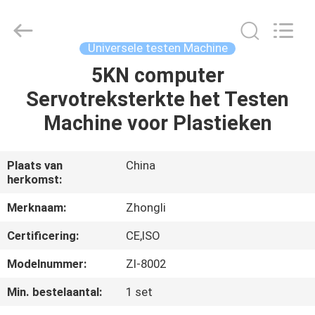
Dongguan
Zhongli
Instrument
Technology
Co.,
Universele testen Machine
Ltd..
All
Rights
5KN computer
HUIS
Reserved.
Servotreksterkte het Testen
PRODUCTEN
Machine voor Plastieken
VIDEOS
Plaats van
China
herkomst:
ONGEVEER
Merknaam:
Zhongli
ONS
Certificering:
CE,ISO
Modelnummer:
Zl-8002
FABRIEKSREIS
Min. bestelaantal:
1 set