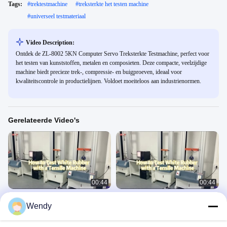
Tags:
#
trektestmachine
#
treksterkte het testen machine
#
universeel testmateriaal
Video Description:
Ontdek de ZL-8002 5KN Computer Servo Treksterkte Testmachine, perfect voor
het testen van kunststoffen, metalen en composieten. Deze compacte, veelzijdige
machine biedt precieze trek-, compressie- en buigproeven, ideaal voor
kwaliteitscontrole in productielijnen. Voldoet moeiteloos aan industrienormen.
Gerelateerde Video's
00:44
00:44
Meesinstrument voor de treksterkte
20KN elektronische Universele het
Wendy
van kledingstukken Universele
Testen Machine
trektoetsmachine
Universal Testing Machine 8
Universal Testing Machine 8
November 21, 2023
May 29, 2023