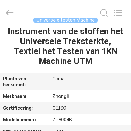
Dongguan
Zhongli
Instrument
Technology
Co.,
Universele testen Machine
Ltd..
All
Rights
Instrument van de stoffen het
HUIS
Reserved.
Universele Treksterkte,
PRODUCTEN
Textiel het Testen van 1KN
Machine UTM
VIDEOS
Plaats van
China
herkomst:
ONGEVEER
ONS
Merknaam:
Zhongli
Certificering:
CE,ISO
FABRIEKSREIS
Modelnummer:
Zl-8004B