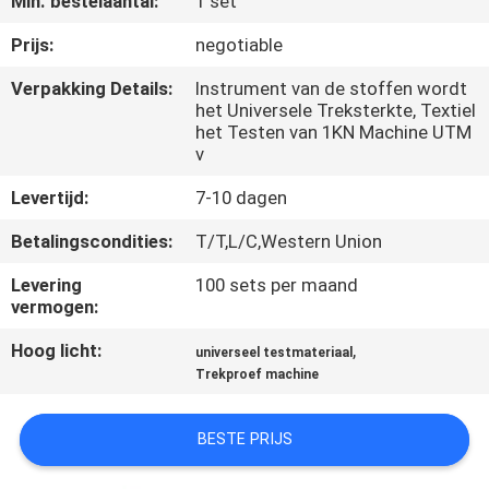
Min. bestelaantal:
1 set
KWALITEITSCONTROLE
Prijs:
negotiable
CONTACTEER
Verpakking Details:
Instrument van de stoffen wordt
het Universele Treksterkte, Textiel
ONS
het Testen van 1KN Machine UTM
v
NIEUWS
Levertijd:
7-10 dagen
Betalingscondities:
T/T,L/C,Western Union
VERZOEK
Levering
100 sets per maand
OM EEN
vermogen:
CITAAT
Hoog licht:
,
universeel testmateriaal
Trekproef machine
VR
SHOW
BESTE PRIJS