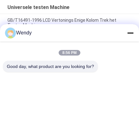
Universele testen Machine
GB/T16491-1996 LCD Vertonings Enige Kolom Trek het
Testen Machine
Wendy
Elektronische Rubber Trek het Testen Machine, 5KN-Stof
Textiel het Testen Machine
8:56 PM
Instrument van de stoffen het Universele Treksterkte, Textiel
het Testen van 1KN Machine UTM
Good day, what product are you looking for?
populaire categorieën
Alle
Rubber Het Testen 
Vulcaniserende 
Machine
Persmachine
Twee 
Universele Testen 
Broodjesmolen
Machine
Trek Het Testen 
Banburymixer