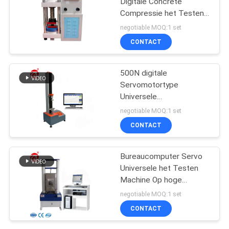
Digitale Concrete
Compressie het Testen
Machine
negotiable MOQ:1 set
CONTACT
500N digitale
Servomotortype
Universele
Stoffentreksterkte het
negotiable MOQ:1 set
testen machine
CONTACT
Bureaucomputer Servo
Universele het Testen
Machine Op hoge
temperatuur
negotiable MOQ:1 set
CONTACT