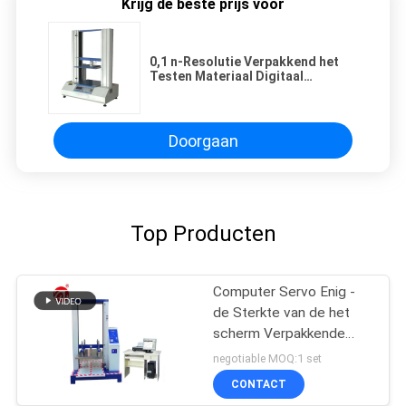
Krijg de beste prijs voor
0,1 n-Resolutie Verpakkend het
Testen Materiaal Digitaal
Document Meetapparaat van de
Buiscompressie voor Grote
Groottebuis
Doorgaan
Top Producten
Computer Servo Enig -
de Sterkte van de het
scherm Verpakkende
Compressie het Testen
negotiable MOQ:1 set
Machine
CONTACT