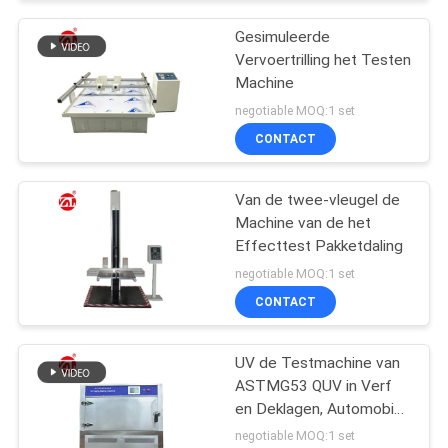
Gesimuleerde
Vervoertrilling het Testen
Machine
negotiable MOQ:1 set
CONTACT
Van de twee-vleugel de
Machine van de het
Effecttest Pakketdaling
negotiable MOQ:1 set
CONTACT
UV de Testmachine van
ASTMG53 QUV in Verf
en Deklagen, Automobiel,
Plastieken Enz.
negotiable MOQ:1 set