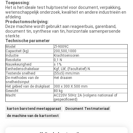
Toepassing:
Het is het ideale test hulptoestel voor document, verpakking,
wetenschappelijk onderzoek, kwaliteit en andere industrieën en
afdeling.
Productomschrijving:
Deze machine wordt gebruikt aan reageerbuis, garenband,
document tin, synthese van tin, horizontale samenpersende
sterkte.
Technische parameter
Model
Zl-9009C
Capaciteit (kg)
200,500,1000
Inductie
Krachtsensoren
Resolutie
0,1 N
Nauwkeurigheid
± 1%
Eenhedenschakelaar
Kgf, Lbf, (Facultatief) N.
Testende snelheid
(55±5) mm/min
De methodes van de
Het draaien
snelheidsinput
Het gebied van de drukplaat
300 x 300 X.500 mm
Gewicht
80 kg
Macht
AC220V 50Hz 2A (volgens nationaal of
gespecificeerd)
karton barstend meetapparaat
Document Testmateriaal
de machine van de kartontest