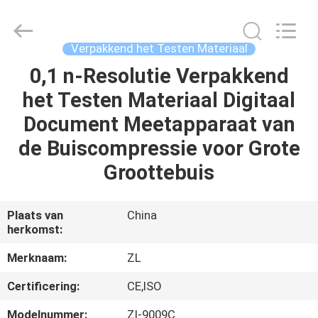
Dongguan
Zhongli
Instrument
Technology
Co.,
Verpakkend het Testen Materiaal
Ltd..
All
Rights
0,1 n-Resolutie Verpakkend
HUIS
Reserved.
het Testen Materiaal Digitaal
PRODUCTEN
Document Meetapparaat van
de Buiscompressie voor Grote
VIDEOS
Groottebuis
ONGEVEER
Plaats van
China
herkomst:
ONS
Merknaam:
ZL
FABRIEKSREIS
Certificering:
CE,ISO
Modelnummer:
Zl-9009C