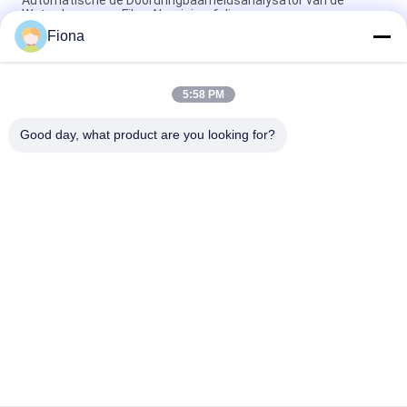
Waterdamp voor Film, Aluminiumfolie
Fiona
Van de het Golfkartondoos van ASTM D642 van de de
Verbrijzelingscompressie het Bestand Meetapparaat
5:58 PM
ISO3036 het analoge Typekarton doordringt
Sterktemeetapparaat/Anti - stel Prestaties bloot
Good day, what product are you looking for?
populaire categorieën
Alle
Rubber Het Testen 
Vulcaniserende 
Machine
Persmachine
Twee 
Universele Testen 
Broodjesmolen
Machine
Trek Het Testen 
Banburymixer
Machine
De Machine Van De 
Milieu Testkamer
Metaaldetector