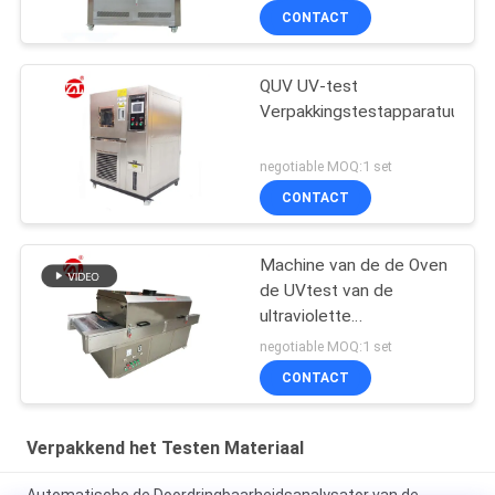
CONTACT
QUV UV-test
Verpakkingstestapparatuur
negotiable MOQ:1 set
CONTACT
Machine van de de Oven
de UVtest van de
ultraviolette
Stralingssterilisatie voor
negotiable MOQ:1 set
Gezichtsmaskers,
CONTACT
UVsterilisatormachine
Verpakkend het Testen Materiaal
Automatische de Doordringbaarheidsanalysator van de