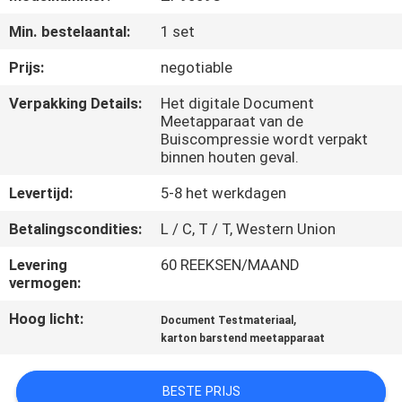
KWALITEITSCONTROLE
Min. bestelaantal:
1 set
CONTACTEER
Prijs:
negotiable
ONS
Verpakking Details:
Het digitale Document
Meetapparaat van de
Buiscompressie wordt verpakt
NIEUWS
binnen houten geval.
Levertijd:
5-8 het werkdagen
VERZOEK
Betalingscondities:
L / C, T / T, Western Union
OM EEN
Levering
60 REEKSEN/MAAND
CITAAT
vermogen:
Hoog licht:
,
Document Testmateriaal
VR
karton barstend meetapparaat
SHOW
BESTE PRIJS