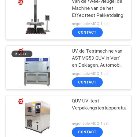
Van de twee-vleugel de
Machine van de het
Effecttest Pakketdaling
negotiable MOQ:1 set
CONTACT
UV de Testmachine van
ASTMG53 QUV in Verf
en Deklagen, Automobiel,
Plastieken Enz.
negotiable MOQ:1 set
CONTACT
QUV UV-test
Verpakkingstestapparatuur
negotiable MOQ:1 set
CONTACT