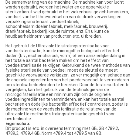
De samenvatting van de machine. De machine kan voor lucht
worden gebruikt, worden het water en de oppervlakte
sterilization.it wijd gebruikt in het ziekenhuis, gezichtsmaskers,
voedsel, van het theevoedsel en van de drank verwerking en
verpakkingsmateriaal, voedselfabriek,
schoonheidsmiddelenfabriek, melkfabriek, brouwerij,
drankfabriek, bakkerij, koude ruimte, enz. En u kunt de
houdbaarheidnorm van producten etc. uitbreiden.
Het gebruikt de Ultraviolette stralingssterilisatie voor
voedselsterilisatie, kan de microgolf in biologisch effectief
doden (b.v., escherichia coli, vorm) of een aanzienlijke daling in
het totale aantal bacteriën maken om het effect van
voedselsterilisatie te krijgen. Gebruikend de twee methodes van
fysieke sterilisatie van voedsel, moet de sleutel de meest
geschikte voorwaarde verkiezen, zo ver mogelijk om schade aan
de originele ingrediënten van het poedervoedsel te verminderen
om sterilisatiedoeleinden te bereiken. Door de testresultaten te
vergelijken, kan het gebruik van de technologie van de
microgolfsterilisatie een minimum zijn om de originele
voedselingrediënten te verminderen, en kan het totale aantal
bacteriën en dodelijke bacteriën effectief controleren, zodat is
de machine van de voedselsterilisatie de relatieve van de
ultraviolette methode stralingssterilisatie geschikt voor
uvsterilisatie.
Eigenschap:
Dit product is etc. in overeenstemming met GB, GB 4789,2,
4789,3, 4789,4 GB, Norm 4789,4 tot 4789,5 van GB.