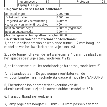
mucormycosis
89
Protozoa
126
Aspergillus niger
De grootte van
het
materiaallichaam:
Materiaallengte
2000mm
UV het werkgebied
1000mm
Het gebied van de voerverrichting
400mm
Het lossen van verrichtingsgebied
400mm
Input en outputhoogte
200mm (regelbaar)
Input en outputbreedte
700mm
Meer dan gemalen transportbandhoogte
750±50mm
De structuur van
het
materiaal hoofdlichaam:
1, het buitenlichaam van de werkende tunnel: 1,2 mm hoog - de
modellen van het kwaliteitsroestvrije staal: A3
2, de de tunnelholte van de het werkruimte: 1,0 mm-de plaat van
het spiegelroestvrije staal, modellen: # 212
3, de lichaamssteun: Het rechthoekige buisstaal, modelleert 2“
4, het windsysteem: De gedwongen ventilator van de
windcombinatie (neem schadelijke gassen) modellen: SANGJING
5, Thermische isolatiemateriaal: vacuüm van de
aluminiumsilicaat + zijde katoenen dubbele modellen: 60 k
6, Transportband, netwerkriem
7, Lamp regelbare hoogte: 100 mm - 180 mm passen aan zich