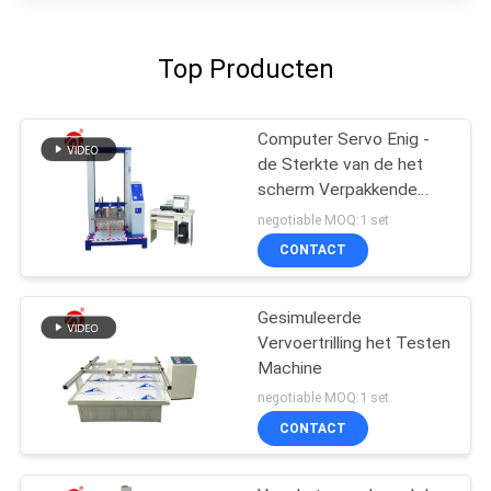
Top Producten
Computer Servo Enig -
de Sterkte van de het
scherm Verpakkende
Compressie het Testen
negotiable MOQ:1 set
Machine
CONTACT
Gesimuleerde
Vervoertrilling het Testen
Machine
negotiable MOQ:1 set
CONTACT