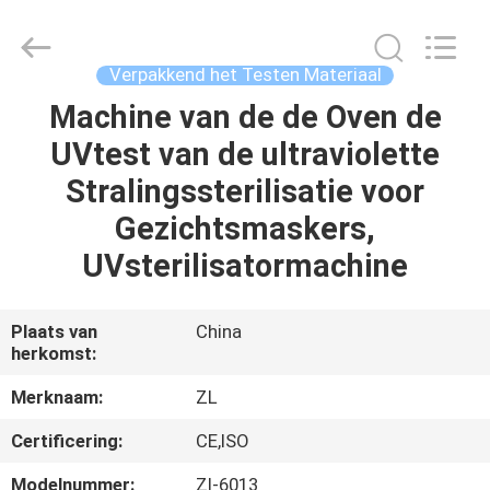
Dongguan
Zhongli
Instrument
Technology
Co.,
Verpakkend het Testen Materiaal
Ltd..
All
Rights
Machine van de de Oven de
HUIS
Reserved.
UVtest van de ultraviolette
PRODUCTEN
Stralingssterilisatie voor
Gezichtsmaskers,
VIDEOS
UVsterilisatormachine
ONGEVEER
Plaats van
China
herkomst:
ONS
Merknaam:
ZL
FABRIEKSREIS
Certificering:
CE,ISO
Modelnummer:
Zl-6013