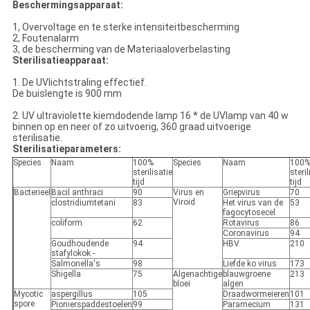
Beschermingsapparaat:
1, Overvoltage en te sterke intensiteitbescherming
2, Foutenalarm
3, de bescherming van de Materiaaloverbelasting
Sterilisatieapparaat:
1. De UVlichtstraling effectief.
De buislengte is 900 mm
2. UV ultraviolette kiemdodende lamp 16 * de UVlamp van 40 w
binnen op en neer of zo uitvoerig, 360 graad uitvoerige
sterilisatie.
Sterilisatieparameters:
Species
Naam
100%
Species
Naam
100
sterilisatie
steril
tijd
tijd
Bacterieel
Bacil anthraci
90
Virus en
Griepvirus
70
Viroid
clostridiumtetani
83
Het virus van de
53
fagocytosecel
coliform
62
Rotavirus
86
Coronavirus
94
Goudhoudende
94
HBV
210
stafylokok -
Salmonella's
98
Liefde ko virus
173
Shigella
75
Algenachtige
blauwgroene
213
bloei
algen
Mycotic
aspergillus
105
Draadwormeieren
101
spore
Pionierspaddestoelen
99
Paramecium
131