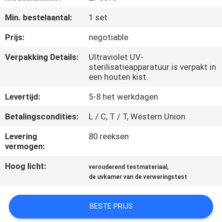
KWALITEITSCONTROLE
Min. bestelaantal:
1 set
CONTACTEER
Prijs:
negotiable
ONS
Verpakking Details:
Ultraviolet UV-
sterilisatieapparatuur is verpakt in
een houten kist.
NIEUWS
Levertijd:
5-8 het werkdagen
VERZOEK
Betalingscondities:
L / C, T / T, Western Union
OM EEN
Levering
80 reeksen
vermogen:
CITAAT
Hoog licht:
,
verouderend testmateriaal
de uvkamer van de verweringstest
VR
SHOW
BESTE PRIJS