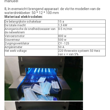
manueel
8, In evenwicht brengend apparaat: de vlotte modellen van de
waterdrinkbeker: 50 * 12 * 100 mm
Materiaal elektrodelen:
De belangrijkste schakelaar
15 a
De totale macht
1,5 kW
Anorganische de snelheidswaaier van
0-5 m/min
de netwerkriem
Vervoersmotor
800 w
Gouverneur
500 w
Zuigingsventilator
CY - 125
Ampèremeter
50 A
Het werk voltage
220 three-wire systeem 50 Herz
van v + van 5%