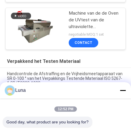
Machine van de de Oven
de UVtest van de
ultraviolette
Stralingssterilisatie voor
negotiable MOQ:1 set
Gezichtsmaskers,
CONTACT
UVsterilisatormachine
Verpakkend het Testen Materiaal
Handcontrole de Afstraffing en de Vrijheidsmeetapparaat van
SR 0-100 ° van het Verpakkings Testende Materiaal ISO 5267-
1 GB/T3332-1982
Luna
20W versneld het Doorstaan van het UV de Lamp van de
Testkamer Bestand Verouderen
12:52 PM
Vierkant Versneld Type het Doorstaan van de Test van het
Kamerastmg53-77 UVlicht
Good day, what product are you looking for?