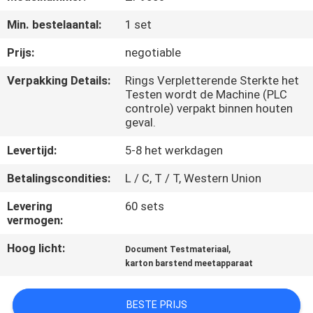
KWALITEITSCONTROLE
Min. bestelaantal:
1 set
CONTACTEER
Prijs:
negotiable
ONS
Verpakking Details:
Rings Verpletterende Sterkte het
Testen wordt de Machine (PLC
controle) verpakt binnen houten
NIEUWS
geval.
Levertijd:
5-8 het werkdagen
VERZOEK
Betalingscondities:
L / C, T / T, Western Union
OM EEN
Levering
60 sets
CITAAT
vermogen:
Hoog licht:
,
Document Testmateriaal
VR
karton barstend meetapparaat
SHOW
BESTE PRIJS