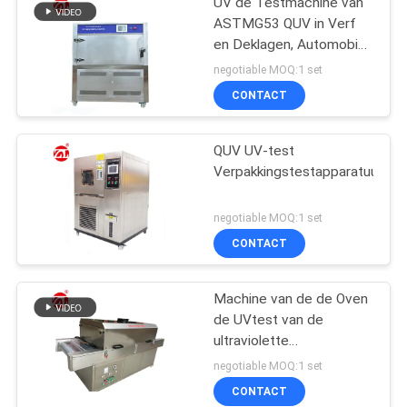
UV de Testmachine van
ASTMG53 QUV in Verf
en Deklagen, Automobiel,
Plastieken Enz.
negotiable MOQ:1 set
CONTACT
QUV UV-test
Verpakkingstestapparatuur
negotiable MOQ:1 set
CONTACT
Machine van de de Oven
de UVtest van de
ultraviolette
Stralingssterilisatie voor
negotiable MOQ:1 set
Gezichtsmaskers,
CONTACT
UVsterilisatormachine