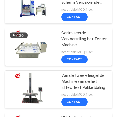
scherm Verpakkende
Compressie het Testen
negotiable MOQ:1 set
Machine
CONTACT
Gesimuleerde
Vervoertrilling het Testen
Machine
negotiable MOQ:1 set
CONTACT
Van de twee-vleugel de
Machine van de het
Effecttest Pakketdaling
negotiable MOQ:1 set
CONTACT