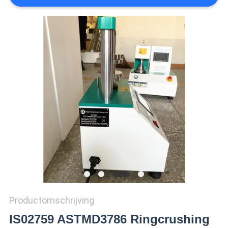
SITEMAP
PRIVACY
POLICY
Productomschrijving
IS02759 ASTMD3786 Ringcrushing