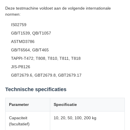
Deze testmachine voldoet aan de volgende internationale
normen:
IS02759
GB/T1539, QB/T1057
ASTMD3786
GB/T6564, GB/T465
TAPPI-T472; T808, T810, T811, T818
JIS-P8126
GBT2679.6, GBT2679.8, GBT2679.17
Technische specificaties
Parameter
Specificatie
Capaciteit
10, 20, 50, 100, 200 kg
(facultatief)