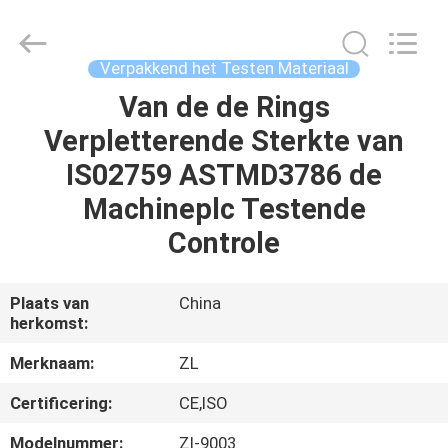
Dongguan
Zhongli
Instrument
Technology
Co.,
Verpakkend het Testen Materiaal
Ltd..
All
Rights
Van de de Rings
HUIS
Reserved.
Verpletterende Sterkte van
PRODUCTEN
IS02759 ASTMD3786 de
Machineplc Testende
VIDEOS
Controle
ONGEVEER
Plaats van
China
herkomst:
ONS
Merknaam:
ZL
FABRIEKSREIS
Certificering:
CE,ISO
Modelnummer:
Zl-9003