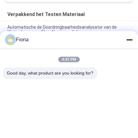
Verpakkend het Testen Materiaal
Automatische de Doordringbaarheidsanalysator van de
Waterdamp voor Film, Aluminiumfolie
Fiona
Van de het Golfkartondoos van ASTM D642 van de de
Verbrijzelingscompressie het Bestand Meetapparaat
4:47 PM
ISO3036 het analoge Typekarton doordringt
Sterktemeetapparaat/Anti - stel Prestaties bloot
Good day, what product are you looking for?
populaire categorieën
Alle
Rubber Het Testen 
Vulcaniserende 
Machine
Persmachine
Twee 
Universele Testen 
Broodjesmolen
Machine