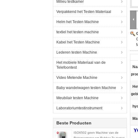
Milieu testkamer
Verpakkend het Testen Materiaal
Helm het Testen Machine
textiel het testen machine
G
G
Kabel het Testen Machine
Lederen testen Machine
Het mobiele Materiaal van de
Na
Telefoontest
pro
Video Metende Machine
He
Baby wandelwagen testen Machine
geb
Meubilair testen Machine
hyd
Laboratoriumtestinstrument
Ma
Beste Producten
Y
ISO6502 geen Machine van de
Rotorreometer om Rubber Te testen