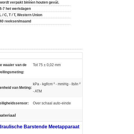
wordt verpakt binnen houten geval.
4-7 het werkdagen
L / C, T / T, Western Union
40 reeksen/maand
e waaier van de
Tot 75 ± 0,02 mm
ellingsmeting:
kPa - kgf/cm ² - mmHg - lb/in ²
enheid van Meting:
- ATM
eiligheidssensor:
Over schaal auto-einde
ateriaal
raulische Barstende Meetapparaat