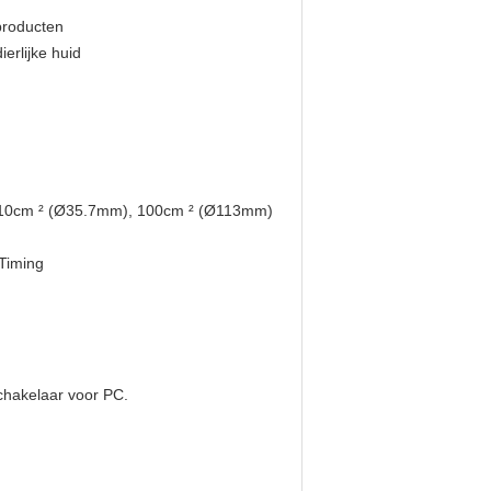
producten
erlijke huid
, 10cm ² (Ø35.7mm), 100cm ² (Ø113mm)
 Timing
chakelaar voor PC.