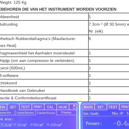
Weight: 125 Kg
EBEHOREN DIE VAN HET INSTRUMENT WORDEN VOORZIEN
fdeenheid
1
tuitrusting
7.3cm ² (Ø 30.5mm) 
Nr. (elk)
thetisch Rubberdiafragma's (Maufacturer:
5
es Heal)
fragmaeenheid het Aanhalen moersleutel
1
htpijp (om aan compressor te verbinden)
1
cerol (500mL)
1
-software
1
htskoord
1
 Handboek van Gebruiker
1
pectie & Conformiteitscertificaat
1