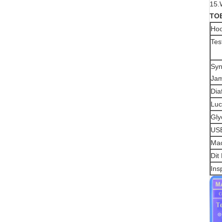
15.
TO
Hoo
Tes
Syn
Jam
Dia
Luc
Gly
USB
Mac
Dit
Ins