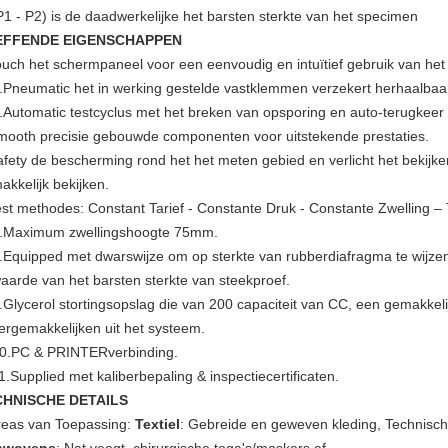
P1 - P2) is de daadwerkelijke het barsten sterkte van het specimen
EFFENDE EIGENSCHAPPEN
ouch het schermpaneel voor een eenvoudig en intuïtief gebruik van het
.Pneumatic het in werking gestelde vastklemmen verzekert herhaalbaar 
.Automatic testcyclus met het breken van opsporing en auto-terugkeer i
mooth precisie gebouwde componenten voor uitstekende prestaties.
afety de bescherming rond het het meten gebied en verlicht het bekijke
akkelijk bekijken.
est methodes: Constant Tarief - Constante Druk - Constante Zwelling –
.Maximum zwellingshoogte 75mm.
.Equipped met dwarswijze om op sterkte van rubberdiafragma te wijzen 
aarde van het barsten sterkte van steekproef.
.Glycerol stortingsopslag die van 200 capaciteit van CC, een gemakkeli
ergemakkelijken uit het systeem.
0.PC & PRINTERverbinding.
1.Supplied met kaliberbepaling & inspectiecertificaten.
CHNISCHE DETAILS
reas van Toepassing:
Textiel
: Gebreide en geweven kleding, Technische