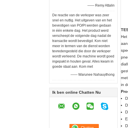
—— Remy Attalin
De reactie van de verkoper was zeer
snel en nuttig. Het uitgeven van en het
bevestigen van PO/PI werden gedaan
TES
in één enkele dag. Het product werd
verscheept de volgende dag nadat de
Het
transactie wordt bevestigd. Kon niet
aan
meer in termen van de dienst worden
spe
tevredengesteld die door de verkoper
wordt verleend. De machine wordt goed
pne
ingepakt in houten geval. Alles kwam in
dia
goede staat aan. Kom met
ges
—— Warunee Nahauythong
met
in 
Pro
Ik ben online Chatten Nu
D
D
D
E
D