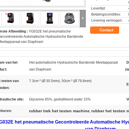
Levertijd:
Betalingscondities:
Levering vermogen:
Contact
rote Afbeelding :
YG032E het pneumatische
econtroleerde Automatische Hydraulische Barstende
Meetapparaat van Diaphram
am van het
Het automatische Hydraulische Barstende Meetapparaat
D
duct:
van Diaphram
zw
t meten van
7.3cm ² (Ø 30.5mm), 50cm ² (Ø 79.8mm)
E
ieden:
raulische olie:
Glycerine 85%, gedistilleerd water 15%
V
rubber trek het testen machine
rubber het testen m
rkeren:
,
G032E het pneumatische Gecontroleerde Automatische Hyd
van Diaphram