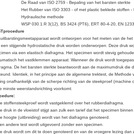
De Raad van ISO 2759 - Bepaling van het barsten sterkte
Het Rubber van ISO 3303 - of met plastic beklede stoffen - 
Hydraulische methode
WSP 030.1.R 3(12), BS 3424 (PT6), ERT 80-4-20, EN 123
Tprocedure
 uitbarstingsmeetapparaat wordt ontworpen voor het meten van de het b
 een stijgende hydrostatische druk worden onderworpen. Deze druk wor
cimen via een elastisch diafragma. Het specimen wordt stevig gehoude
umatisch het vastklemmen apparaat. Wanneer de druk wordt toegepas
fragma. De het barsten sterkte beantwoordt aan de maximumdruk die d
teund. Identiek, in het principe aan de algemene trektest, de Methode v
ing onafhankelijk van de scherpe richting van de steekproef (machine of
de minste weerstandsrichting voorkomt.
cedure:
e stoffensteekproef wordt vastgeklemd over het rubberdiafragma.
e druk in de vloeistof stijgt aan zulk een tarief dat het specimen binne
e hoogte (uitbreiding) wordt van het diafragma genoteerd.
en andere test wordt uitgevoerd zonder een specimen.
e druk wordt om dit te doen genoteerd en van de vroegere lezing dan 