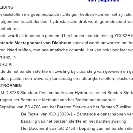
EIDING
textielstoffen die geen bepaalde richtingen hebben kunnen niet zijn st
 algemene kracht die door hydrostatische druk wordt geproduceerd wor
controleren
stof, wordt dit fenomeen genoemd het barsten sterkte testing.YG032E
stende Meetapparaat van Diaphram
speciaal wordt ontworpen om het 
ren kitted stoffen, met pneumatische controle. Het kan ook voor leer 
t enz. in
BRUIK
de de het barsten sterkte en zwelling bij uitbarsting van geweven en ge
len, plakten non-wovens, (kunstmatig en natuurlijke) stoffen, plastieke
STNORMEN
M D 3786 StandaardTestmethode voor Hydraulische het Barsten Sterkte
fragma het Barsten de Methode van het Sterktemeetapparaat
Bepaling van BS 4768 van het Barsten Sterkte en het Barsten Zwelling
De Textiel van ISO 13938-1 - Barstende eigenschappen van
bepaling van het barsten sterkte en het barsten zwelling
Het Document van ISO 2758 - Bepaling van het barsten ste