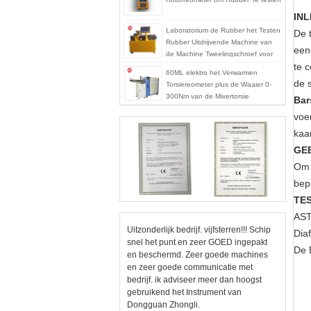
INL
Laboratorium de Rubber het Testen
De 
Rubber Uitdrijvende Machine van
een
de Machine Tweelingschroef voor
te 
pvc-de PA van PC
60ML elektro het Verwarmen
de 
Torsiereometer plus de Waaier 0-
300Nm van de Mixertorsie
Bar
voe
kaar
GE
Om 
bepa
TE
AST
Uitzonderlijk bedrijf. vijfsterren!!! Schip
Dia
snel het punt en zeer GOED ingepakt
De 
en beschermd. Zeer goede machines
en zeer goede communicatie met
bedrijf. ik adviseer meer dan hoogst
gebruikend het Instrument van
Dongguan Zhongli.