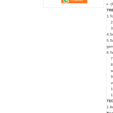
(
TR
1.T
2
3
4.S
5.S
gem
6.T
7
8
w
9
v
1
1
TE
1.A