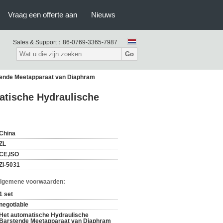
Vraag een offerte aan
Nieuws
Sales & Support：
86-0769-3365-7987
Go
tende Meetapparaat van Diaphram
tische Hydraulische
China
ZL
CE,ISO
Zl-5031
Algemene voorwaarden:
1 set
negotiable
Het automatische Hydraulische
Barstende Meetapparaat van Diaphram