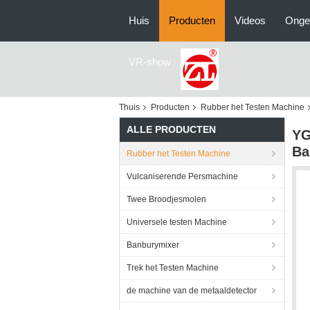
Huis
Producten
Videos
Onge
VR-show
Thuis
Producten
Rubber het Testen Machine
ALLE PRODUCTEN
YG
Ba
Rubber het Testen Machine
Vulcaniserende Persmachine
Twee Broodjesmolen
Universele testen Machine
Banburymixer
Trek het Testen Machine
de machine van de metaaldetector