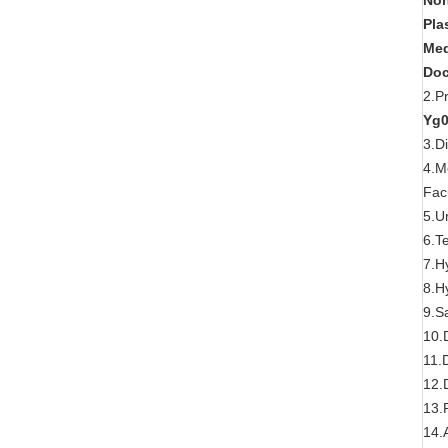
No
Pla
Med
Do
2.P
Yg0
3.D
4.M
Fac
5.U
6.T
7.H
8.H
9.S
10.
11.
12.
13.
14.