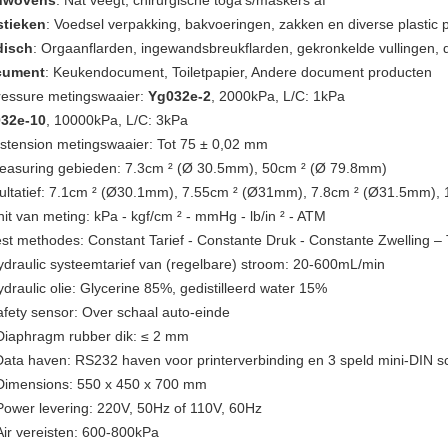
nwovens
: Nat veegt, chirurgische toga's/maskers af
stieken
: Voedsel verpakking, bakvoeringen, zakken en diverse plastic 
isch
: Orgaanflarden, ingewandsbreukflarden, gekronkelde vullingen, di
cument
: Keukendocument, Toiletpapier, Andere document producten
ressure metingswaaier:
Yg032e-2
, 2000kPa, L/C: 1kPa
32e-10
, 10000kPa, L/C: 3kPa
istension metingswaaier: Tot 75 ± 0,02 mm
easuring gebieden: 7.3cm ² (Ø 30.5mm), 50cm ² (Ø 79.8mm)
ultatief: 7.1cm ² (Ø30.1mm), 7.55cm ² (Ø31mm), 7.8cm ² (Ø31.5mm)
nit van meting: kPa - kgf/cm ² - mmHg - lb/in ² - ATM
est methodes: Constant Tarief - Constante Druk - Constante Zwelling –
ydraulic systeemtarief van (regelbare) stroom: 20-600mL/min
ydraulic olie: Glycerine 85%, gedistilleerd water 15%
afety sensor: Over schaal auto-einde
Diaphragm rubber dik: ≤ 2 mm
Data haven: RS232 haven voor printerverbinding en 3 speld mini-DIN s
Dimensions: 550 x 450 x 700 mm
Power levering: 220V, 50Hz of 110V, 60Hz
Air vereisten: 600-800kPa