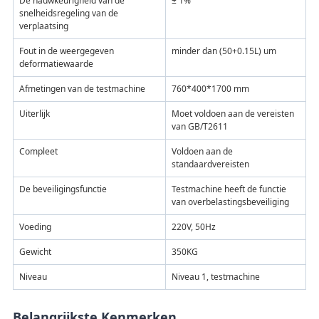
De nauwkeurigheid van de
± 1%
snelheidsregeling van de
verplaatsing
Fout in de weergegeven
minder dan (50+0.15L) um
deformatiewaarde
Afmetingen van de testmachine
760*400*1700 mm
Uiterlijk
Moet voldoen aan de vereisten
van GB/T2611
Compleet
Voldoen aan de
standaardvereisten
De beveiligingsfunctie
Testmachine heeft de functie
van overbelastingsbeveiliging
Voeding
220V, 50Hz
Gewicht
350KG
Niveau
Niveau 1, testmachine
Belangrijkste Kenmerken