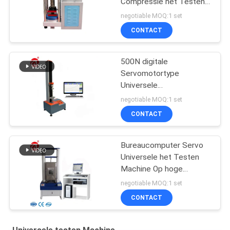
Compressie het Testen
Machine
negotiable MOQ:1 set
CONTACT
500N digitale
Servomotortype
Universele
Stoffentreksterkte het
negotiable MOQ:1 set
testen machine
CONTACT
Bureaucomputer Servo
Universele het Testen
Machine Op hoge
temperatuur
negotiable MOQ:1 set
CONTACT