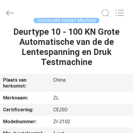
Dongguan
Zhongli
Instrument
Technology
Co.,
Universele testen Machine
Ltd..
All
Rights
Deurtype 10 - 100 KN Grote
HUIS
Reserved.
Automatische van de de
PRODUCTEN
Lentespanning en Druk
Testmachine
VIDEOS
Plaats van
China
herkomst:
ONGEVEER
ONS
Merknaam:
ZL
Certificering:
CE,ISO
FABRIEKSREIS
Modelnummer:
Zl-2102