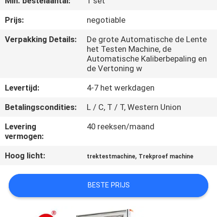
Min. bestelaantal:
1 set
KWALITEITSCONTROLE
Prijs:
negotiable
CONTACTEER
Verpakking Details:
De grote Automatische de Lente
het Testen Machine, de
ONS
Automatische Kaliberbepaling en
de Vertoning w
NIEUWS
Levertijd:
4-7 het werkdagen
Betalingscondities:
L / C, T / T, Western Union
VERZOEK
Levering
40 reeksen/maand
OM EEN
vermogen:
CITAAT
Hoog licht:
,
trektestmachine
Trekproef machine
VR
BESTE PRIJS
SHOW