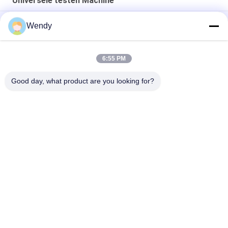
Universele testen Machine
Desktop Enkele Kolom Universele Treksterkte Tester Plastic
Wendy
Fles Cup Compressie Testmachine
Universele trekbank voor dummy-trektest Universele
testmachine
6:55 PM
Good day, what product are you looking for?
populaire categorieën
Alle
Rubber Het Testen 
Vulcaniserende 
Machine
Persmachine
Twee 
Universele Testen 
Broodjesmolen
Machine
Trek Het Testen 
Banburymixer
Machine
De Machine Van De 
Milieu Testkamer