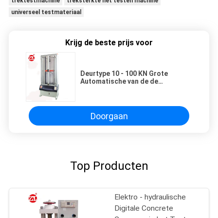
trektestmachine
treksterkte het testen machine
universeel testmateriaal
Krijg de beste prijs voor
Deurtype 10 - 100 KN Grote
Automatische van de de
Lentespanning en Druk
Testmachine
Doorgaan
Top Producten
Elektro - hydraulische
Digitale Concrete