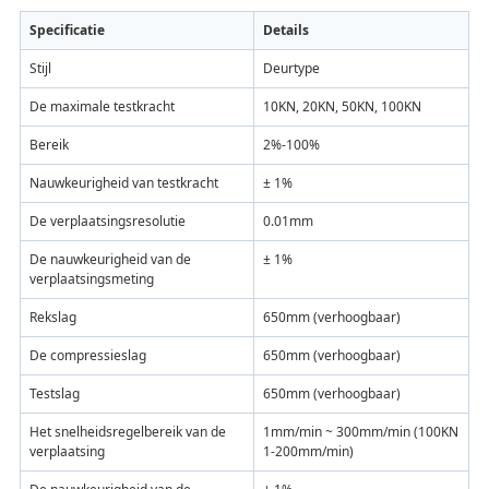
Specificatie
Details
Stijl
Deurtype
De maximale testkracht
10KN, 20KN, 50KN, 100KN
Bereik
2%-100%
Nauwkeurigheid van testkracht
± 1%
De verplaatsingsresolutie
0.01mm
De nauwkeurigheid van de
± 1%
verplaatsingsmeting
Rekslag
650mm (verhoogbaar)
De compressieslag
650mm (verhoogbaar)
Testslag
650mm (verhoogbaar)
Het snelheidsregelbereik van de
1mm/min ~ 300mm/min (100KN
verplaatsing
1-200mm/min)