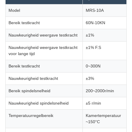
Model
MRS-10A
Bereik testkracht
60N-10KN
Nauwkeurigheid weergave testkracht
±1%
Nauwkeurigheid weergave testkracht
±1% F.S
voor lange tijd
Bereik testkracht
0~300N
Nauwkeurigheid testkracht
±3%
Bereik spindelsnelheid
200~2000r/min
Nauwkeurigheid spindelsnelheid
±5 r/min
Temperatuurregelbereik
Kamertemperatuur
~150°C