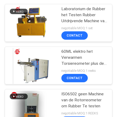
Laboratorium de Rubber
het Testen Rubber
Uitdrijvende Machine van
de Machine
negotiable MOQ:1 set
Tweelingschroef voor
CONTACT
pvc-de PA van PC
60ML elektro het
Verwarmen
Torsiereometer plus de
Waaier 0-300Nm van de
negotiable MOQ:1 reeks
Mixertorsie
CONTACT
ISO6502 geen Machine
van de Rotorreometer
om Rubber Te testen
negotiable MOQ:1 REEKS