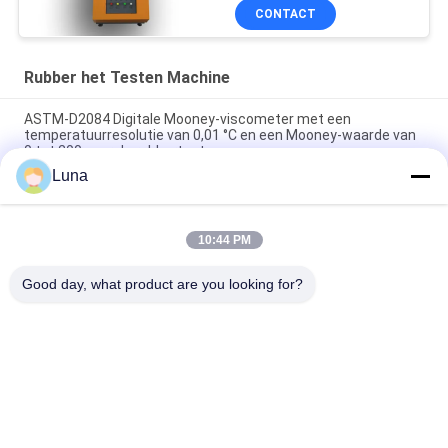
CONTACT
Rubber het Testen Machine
ASTM-D2084 Digitale Mooney-viscometer met een
temperatuurresolutie van 0,01 °C en een Mooney-waarde van
0 tot 200 voor de rubbertest
Luna
Het laboratorium gebruikte Enige de Reometer van de
Spaandercontrole Rubber het Testen Machine zonder Rotor
10:44 PM
ISO 180 digitale Charpy-impacttester met een botssnelheid
van 3,5 m/s en een hart-op-hart afstand van 335 mm
Good day, what product are you looking for?
populaire categorieën
Alle
Rubber Het Testen 
Vulcaniserende 
Machine
Persmachine
Twee 
Universele Testen 