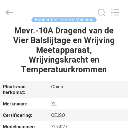
Dongguan
Zhongli
Instrument
Technology
Co.,
Rubber het Testen Machine
Ltd..
All
Rights
Mevr.-10A Dragend van de
HUIS
Reserved.
Vier Balslijtage en Wrijving
PRODUCTEN
Meetapparaat,
Wrijvingskracht en
VIDEOS
Temperatuurkrommen
ONGEVEER
Plaats van
China
herkomst:
ONS
Merknaam:
ZL
FABRIEKSREIS
Certificering:
CE,ISO
Modelnummer:
Zl-5027