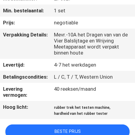
KWALITEITSCONTROLE
Min. bestelaantal:
1 set
CONTACTEER
Prijs:
negotiable
ONS
Verpakking Details:
Mevr.-10A het Dragen van van de
Vier Balslijtage en Wrijving
Meetapparaat wordt verpakt
NIEUWS
binnen houte
Levertijd:
4-7 het werkdagen
VERZOEK
Betalingscondities:
L / C, T / T, Western Union
OM EEN
Levering
40 reeksen/maand
CITAAT
vermogen:
Hoog licht:
,
rubber trek het testen machine
VR
hardheid van het rubber tester
SHOW
BESTE PRIJS