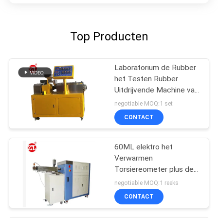
Top Producten
Laboratorium de Rubber
het Testen Rubber
Uitdrijvende Machine van
de Machine
negotiable MOQ:1 set
Tweelingschroef voor
CONTACT
pvc-de PA van PC
60ML elektro het
Verwarmen
Torsiereometer plus de
Waaier 0-300Nm van de
negotiable MOQ:1 reeks
Mixertorsie
CONTACT