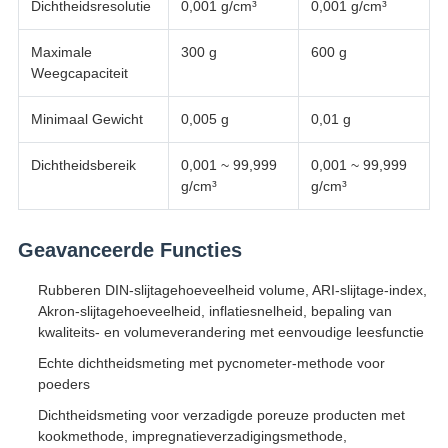
Dichtheidsresolutie
0,001 g/cm³
0,001 g/cm³
Maximale
300 g
600 g
Weegcapaciteit
Minimaal Gewicht
0,005 g
0,01 g
Dichtheidsbereik
0,001 ~ 99,999
0,001 ~ 99,999
g/cm³
g/cm³
Geavanceerde Functies
Rubberen DIN-slijtagehoeveelheid volume, ARI-slijtage-index,
Akron-slijtagehoeveelheid, inflatiesnelheid, bepaling van
kwaliteits- en volumeverandering met eenvoudige leesfunctie
Echte dichtheidsmeting met pycnometer-methode voor
poeders
Dichtheidsmeting voor verzadigde poreuze producten met
kookmethode, impregnatieverzadigingsmethode,