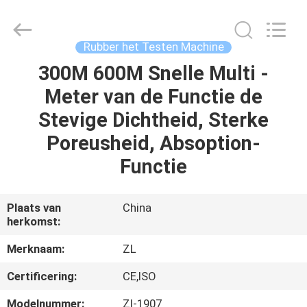
Dongguan
Zhongli
Instrument
Technology
Co.,
Rubber het Testen Machine
Ltd..
All
Rights
300M 600M Snelle Multi -
HUIS
Reserved.
Meter van de Functie de
PRODUCTEN
Stevige Dichtheid, Sterke
Poreusheid, Absoption-
VIDEOS
Functie
ONGEVEER
Plaats van
China
herkomst:
ONS
Merknaam:
ZL
FABRIEKSREIS
Certificering:
CE,ISO
Modelnummer:
Zl-1907