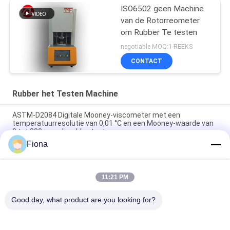
ISO6502 geen Machine
van de Rotorreometer
om Rubber Te testen
negotiable MOQ:1 REEKS
CONTACT
Rubber het Testen Machine
ASTM-D2084 Digitale Mooney-viscometer met een
temperatuurresolutie van 0,01 °C en een Mooney-waarde van
0 tot 200 voor de rubbertest
Fiona
Het laboratorium gebruikte Enige de Reometer van de
Spaandercontrole Rubber het Testen Machine zonder Rotor
11:21 PM
ISO 180 digitale Charpy-impacttester met een botssnelheid
van 3,5 m/s en een hart-op-hart afstand van 335 mm
Good day, what product are you looking for?
populaire categorieën
Alle