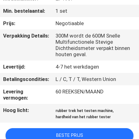
KWALITEITSCONTROLE
Min. bestelaantal:
1 set
CONTACTEER
Prijs:
Negotiaable
ONS
Verpakking Details:
300M wordt de 600M Snelle
Multifunctionele Stevige
Dichtheidsmeter verpakt binnen
NIEUWS
houten geval.
Levertijd:
4-7 het werkdagen
VERZOEK
Betalingscondities:
L / C, T / T, Western Union
OM EEN
Levering
60 REEKSEN/MAAND
CITAAT
vermogen:
Hoog licht:
,
rubber trek het testen machine
VR
hardheid van het rubber tester
SHOW
BESTE PRIJS