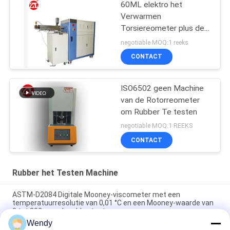
60ML elektro het
Verwarmen
Torsiereometer plus de
Waaier 0-300Nm van de
negotiable MOQ:1 reeks
Mixertorsie
CONTACT
ISO6502 geen Machine
van de Rotorreometer
om Rubber Te testen
negotiable MOQ:1 REEKS
CONTACT
Rubber het Testen Machine
ASTM-D2084 Digitale Mooney-viscometer met een
temperatuurresolutie van 0,01 °C en een Mooney-waarde van
0 tot 200 voor de rubbertest
Wendy