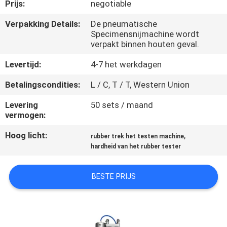
KWALITEITSCONTROLE
Prijs:
negotiable
Verpakking Details:
De pneumatische
Specimensnijmachine wordt
CONTACTEER
verpakt binnen houten geval.
ONS
Levertijd:
4-7 het werkdagen
NIEUWS
Betalingscondities:
L / C, T / T, Western Union
Levering
50 sets / maand
vermogen:
VERZOEK
OM EEN
Hoog licht:
,
rubber trek het testen machine
hardheid van het rubber tester
CITAAT
BESTE PRIJS
VR
SHOW