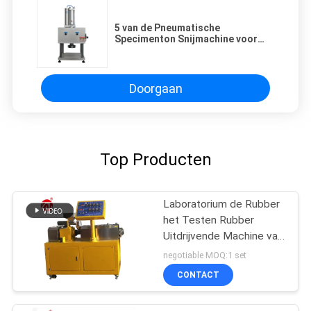
5 van de Pneumatische
Specimenton Snijmachine voor
Rubber, Plakband, Leer
Doorgaan
Top Producten
Laboratorium de Rubber
het Testen Rubber
Uitdrijvende Machine van
de Machine
negotiable MOQ:1 set
Tweelingschroef voor
CONTACT
pvc-de PA van PC