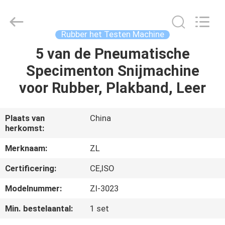
Dongguan
Zhongli
Instrument
Technology
Co.,
Rubber het Testen Machine
Ltd..
All
Rights
5 van de Pneumatische
HUIS
Reserved.
Specimenton Snijmachine
PRODUCTEN
voor Rubber, Plakband, Leer
VIDEOS
Plaats van
China
herkomst:
ONGEVEER
Merknaam:
ZL
ONS
Certificering:
CE,ISO
Modelnummer:
Zl-3023
FABRIEKSREIS
Min. bestelaantal:
1 set