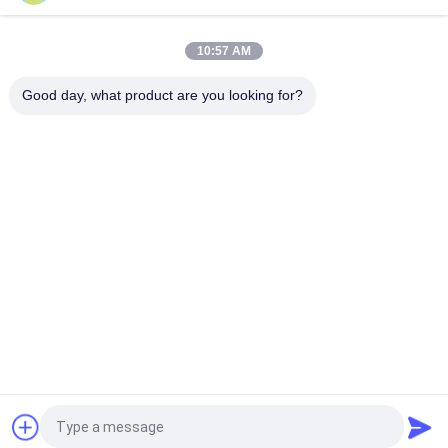
Het laboratorium gebruikte Enige de Reometer van de
Spaandercontrole Rubber het Testen Machine zonder Rotor
10:57 AM
ISO 180 digitale Charpy-impacttester met een botssnelheid
van 3,5 m/s en een hart-op-hart afstand van 335 mm
Good day, what product are you looking for?
populaire categorieën
Alle
Rubber Het Testen 
Vulcaniserende 
Machine
Persmachine
Twee 
Universele Testen 
Broodjesmolen
Machine
Trek Het Testen 
Banburymixer
Machine
De Machine Van De 
Milieu Testkamer
Metaaldetector
Vraag een offerte aan