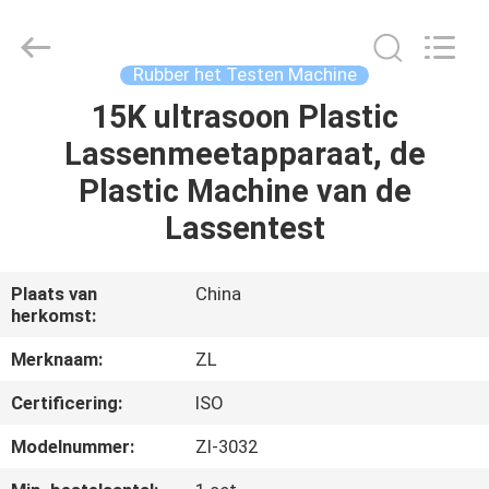
Dongguan
Zhongli
Instrument
Technology
Co.,
Rubber het Testen Machine
Ltd..
All
Rights
15K ultrasoon Plastic
HUIS
Reserved.
Lassenmeetapparaat, de
PRODUCTEN
Plastic Machine van de
Lassentest
VIDEOS
Plaats van
China
herkomst:
ONGEVEER
ONS
Merknaam:
ZL
Certificering:
ISO
FABRIEKSREIS
Modelnummer:
Zl-3032