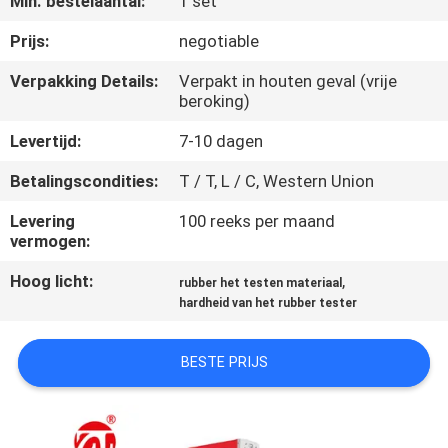
Min. bestelaantal:
1 set
KWALITEITSCONTROLE
Prijs:
negotiable
CONTACTEER
Verpakking Details:
Verpakt in houten geval (vrije
beroking)
ONS
Levertijd:
7-10 dagen
NIEUWS
Betalingscondities:
T / T, L / C, Western Union
Levering
100 reeks per maand
VERZOEK
vermogen:
OM EEN
Hoog licht:
,
rubber het testen materiaal
CITAAT
hardheid van het rubber tester
VR
BESTE PRIJS
SHOW