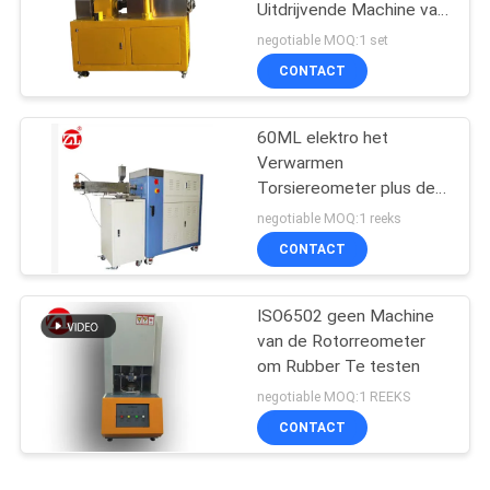
Uitdrijvende Machine van
de Machine
negotiable MOQ:1 set
Tweelingschroef voor
CONTACT
pvc-de PA van PC
60ML elektro het
Verwarmen
Torsiereometer plus de
Waaier 0-300Nm van de
negotiable MOQ:1 reeks
Mixertorsie
CONTACT
ISO6502 geen Machine
van de Rotorreometer
om Rubber Te testen
negotiable MOQ:1 REEKS
CONTACT