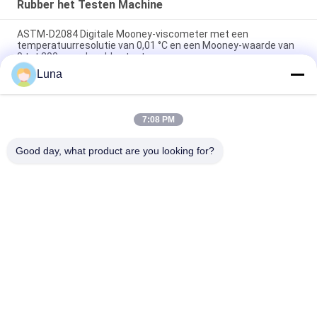
Rubber het Testen Machine
ASTM-D2084 Digitale Mooney-viscometer met een
temperatuurresolutie van 0,01 °C en een Mooney-waarde van
0 tot 200 voor de rubbertest
Luna
Het laboratorium gebruikte Enige de Reometer van de
Spaandercontrole Rubber het Testen Machine zonder Rotor
7:08 PM
ISO 180 digitale Charpy-impacttester met een botssnelheid
van 3,5 m/s en een hart-op-hart afstand van 335 mm
Good day, what product are you looking for?
populaire categorieën
Alle
Rubber Het Testen 
Vulcaniserende 
Machine
Persmachine
Twee 
Universele Testen 
Broodjesmolen
Machine
Trek Het Testen 
Banburymixer