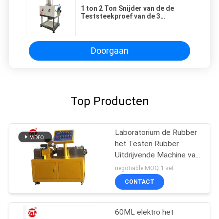
1 ton 2 Ton Snijder van de de
Teststeekproef van de 3
Tondomoor de Trek, Pneumatisch
Plastic Rubberspecimen die
Machine maken
Doorgaan
Top Producten
Laboratorium de Rubber
het Testen Rubber
Uitdrijvende Machine van
de Machine
negotiable MOQ:1 set
Tweelingschroef voor
CONTACT
pvc-de PA van PC
60ML elektro het