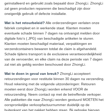
geïnstalleerd en gebruikt zoals bepaald door ZhongLi. ZhongLi
zal geen producten repareren die beschadigd zijn door
oneigenlijk gebruik of defecte installatie.
Wat is het retourbeleid?
Alle orderzendingen verlaten onze
fabriek compleet en in werkende staat. Klanten moeten
eventuele schade binnen 7 dagen na ontvangst melden door
digitale foto's (.JPG) van beschadigde artikelen te sturen.
Klanten moeten beschadigd materiaal, verpakkingen en
verzendcontainers bewaren totdat de claim is afgehandeld.
Schade tijdens transport is de exclusieve verantwoordelijkheid
van de vervoerder, en elke claim na deze periode van 7 dagen
zal niet als geldig worden beschouwd door ZhongLi.
Wat te doen in geval van breuk?
ZhongLi accepteert
retourzendingen voor restitutie binnen 30 dagen na verzending.
Houd rekening met de volgende uitzonderingen: Retouren
moeten eerst door ZhongLi worden erkend VOOR de
retourzending. Neem contact op met de betreffende verkoper.
Alle pakketten die naar ZhongLi worden gestuurd MOETEN het
oorspronkelijke verkoopfactuurnummer duidelijk op de
buitenkant van het pakket hebben staan. Bij gebreke hiervan