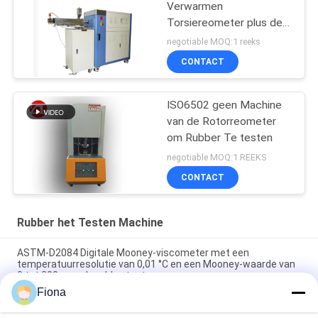
Verwarmen
Torsiereometer plus de
Waaier 0-300Nm van de
negotiable MOQ:1 reeks
Mixertorsie
CONTACT
ISO6502 geen Machine
van de Rotorreometer
om Rubber Te testen
negotiable MOQ:1 REEKS
CONTACT
Rubber het Testen Machine
ASTM-D2084 Digitale Mooney-viscometer met een
temperatuurresolutie van 0,01 °C en een Mooney-waarde van
0 tot 200 voor de rubbertest
Fiona
Het laboratorium gebruikte Enige de Reometer van de
Spaandercontrole Rubber het Testen Machine zonder Rotor