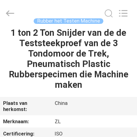
Dongguan
Zhongli
Instrument
Technology
Co.,
Rubber het Testen Machine
Ltd..
All
Rights
1 ton 2 Ton Snijder van de de
HUIS
Reserved.
Teststeekproef van de 3
PRODUCTEN
Tondomoor de Trek,
Pneumatisch Plastic
VIDEOS
Rubberspecimen die Machine
maken
ONGEVEER
ONS
Plaats van
China
herkomst:
FABRIEKSREIS
Merknaam:
ZL
Certificering:
ISO