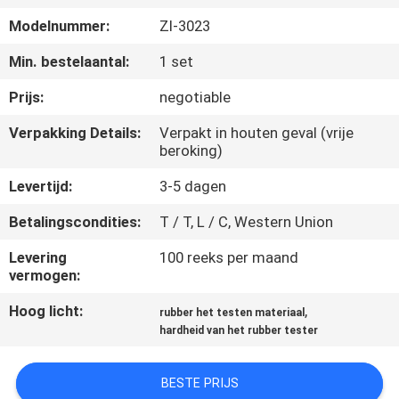
KWALITEITSCONTROLE
Modelnummer:
Zl-3023
CONTACTEER
Min. bestelaantal:
1 set
ONS
Prijs:
negotiable
Verpakking Details:
Verpakt in houten geval (vrije
NIEUWS
beroking)
Levertijd:
3-5 dagen
VERZOEK
Betalingscondities:
T / T, L / C, Western Union
OM EEN
Levering
100 reeks per maand
CITAAT
vermogen:
Hoog licht:
,
rubber het testen materiaal
VR
hardheid van het rubber tester
SHOW
BESTE PRIJS