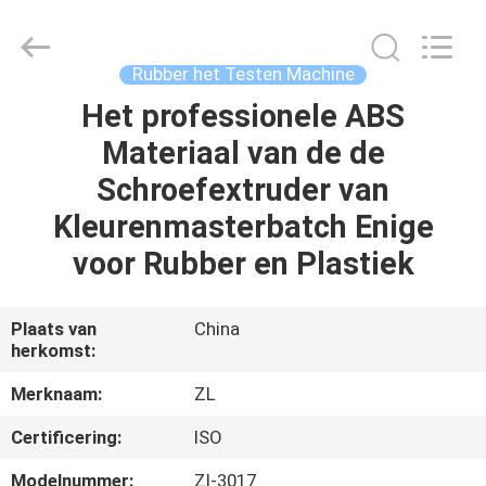
Dongguan
Zhongli
Instrument
Technology
Co.,
Rubber het Testen Machine
Ltd..
All
Rights
Het professionele ABS
HUIS
Reserved.
Materiaal van de de
PRODUCTEN
Schroefextruder van
Kleurenmasterbatch Enige
VIDEOS
voor Rubber en Plastiek
ONGEVEER
Plaats van
China
herkomst:
ONS
Merknaam:
ZL
FABRIEKSREIS
Certificering:
ISO
Modelnummer:
Zl-3017