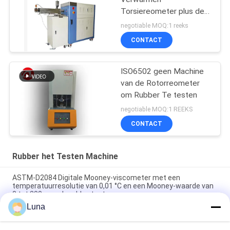
Torsiereometer plus de
Waaier 0-300Nm van de
negotiable MOQ:1 reeks
Mixertorsie
CONTACT
ISO6502 geen Machine
van de Rotorreometer
om Rubber Te testen
negotiable MOQ:1 REEKS
CONTACT
Rubber het Testen Machine
ASTM-D2084 Digitale Mooney-viscometer met een
temperatuurresolutie van 0,01 °C en een Mooney-waarde van
0 tot 200 voor de rubbertest
Luna
Het laboratorium gebruikte Enige de Reometer van de
Spaandercontrole Rubber het Testen Machine zonder Rotor