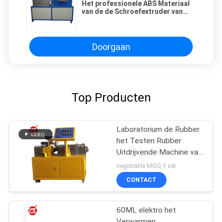
Het professionele ABS Materiaal
van de de Schroefextruder van
Kleurenmasterbatch Enige voor
Rubber en Plastiek
Doorgaan
Top Producten
Laboratorium de Rubber
het Testen Rubber
Uitdrijvende Machine van
de Machine
negotiable MOQ:1 set
Tweelingschroef voor
CONTACT
pvc-de PA van PC
60ML elektro het
Verwarmen