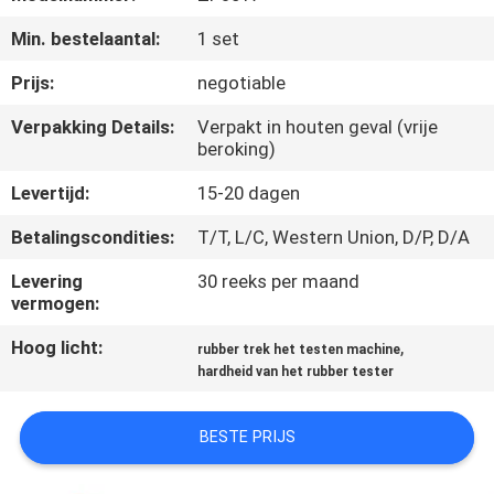
KWALITEITSCONTROLE
Min. bestelaantal:
1 set
CONTACTEER
Prijs:
negotiable
ONS
Verpakking Details:
Verpakt in houten geval (vrije
beroking)
NIEUWS
Levertijd:
15-20 dagen
Betalingscondities:
T/T, L/C, Western Union, D/P, D/A
VERZOEK
Levering
30 reeks per maand
OM EEN
vermogen:
CITAAT
Hoog licht:
,
rubber trek het testen machine
hardheid van het rubber tester
VR
SHOW
BESTE PRIJS