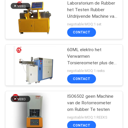
Laboratorium de Rubber
het Testen Rubber
Uitdrijvende Machine van
de Machine
negotiable MOQ:1 set
Tweelingschroef voor
CONTACT
pvc-de PA van PC
60ML elektro het
Verwarmen
Torsiereometer plus de
Waaier 0-300Nm van de
negotiable MOQ:1 reeks
Mixertorsie
CONTACT
ISO6502 geen Machine
van de Rotorreometer
om Rubber Te testen
negotiable MOQ:1 REEKS
CONTACT