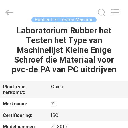
Dongguan
Zhongli
Instrument
Technology
Co.,
Rubber het Testen Machine
Ltd..
All
Rights
Laboratorium Rubber het
HUIS
Reserved.
Testen het Type van
PRODUCTEN
Machinelijst Kleine Enige
Schroef die Materiaal voor
VIDEOS
pvc-de PA van PC uitdrijven
ONGEVEER
Plaats van
China
herkomst:
ONS
Merknaam:
ZL
FABRIEKSREIS
Certificering:
ISO
Modelnummer:
Zl-3017