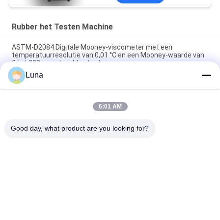
Rubber het Testen Machine
ASTM-D2084 Digitale Mooney-viscometer met een
temperatuurresolutie van 0,01 °C en een Mooney-waarde van
0 tot 200 voor de rubbertest
Luna
Het laboratorium gebruikte Enige de Reometer van de
Spaandercontrole Rubber het Testen Machine zonder Rotor
6:01 AM
ISO 180 digitale Charpy-impacttester met een botssnelheid
van 3,5 m/s en een hart-op-hart afstand van 335 mm
Good day, what product are you looking for?
populaire categorieën
Alle
Rubber Het Testen 
Vulcaniserende 
Machine
Persmachine
Twee 
Universele Testen 
Broodjesmolen
Machine