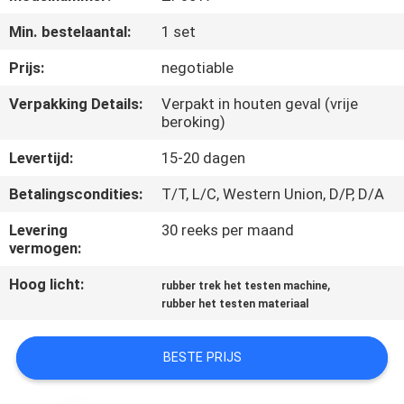
KWALITEITSCONTROLE
Min. bestelaantal:
1 set
CONTACTEER
Prijs:
negotiable
ONS
Verpakking Details:
Verpakt in houten geval (vrije
beroking)
NIEUWS
Levertijd:
15-20 dagen
Betalingscondities:
T/T, L/C, Western Union, D/P, D/A
VERZOEK
Levering
30 reeks per maand
OM EEN
vermogen:
CITAAT
Hoog licht:
,
rubber trek het testen machine
rubber het testen materiaal
VR
SHOW
BESTE PRIJS