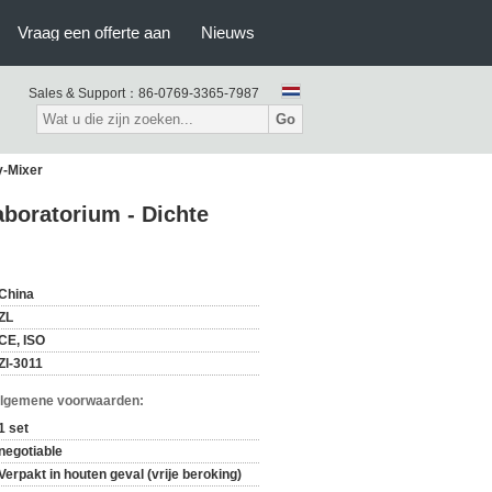
Vraag een offerte aan
Nieuws
Sales & Support：
86-0769-3365-7987
Go
y-Mixer
boratorium - Dichte
China
ZL
CE, ISO
Zl-3011
Algemene voorwaarden:
1 set
negotiable
Verpakt in houten geval (vrije beroking)