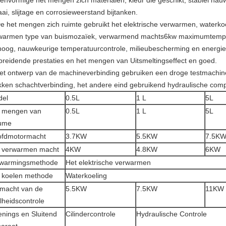
Eenvormige het mengen zich materialen, kleur die geschikt, stabiel na
ai, slijtage en corrosieweerstand bijtanken.
De het mengen zich ruimte gebruikt het elektrische verwarmen, waterko
warmen type van buismozaïek, verwarmend machts6kw maximumtemper
oog, nauwkeurige temperatuurcontrole, milieubescherming en energie -
spreidende prestaties en het mengen van Uitsmeltingseffect en goed.
et ontwerp van de machineverbinding gebruiken een droge testmachi
kken schachtverbinding, het andere eind gebruikend hydraulische com
del
0.5L
1 L
5L
 mengen van
0.5L
1 L
5L
ume
fdmotormacht
3.7KW
5.5KW
7.5K
 verwarmen macht
4KW
4.8KW
6KW
warmingsmethode
Het elektrische verwarmen
 koelen methode
Waterkoeling
macht van de
5.5KW
7.5KW
11KW
lheidscontrole
nings en Sluitend
Cilindercontrole
Hydraulische Controle