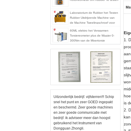
Ma
Laboratorium de Rubber het Testen
Rubber Uitdrijvende Machine van
de Machine Tweelingschroef voor
pvc-de PA van PC
60ML elektro het Verwarmen
Eig
Torsiereometer plus de Waaier 0-
1. D
300Nm van de Mixertorsie
pro
aan
gem
sta
slij
wor
mid
hoe
Uitzonderlijk bedrijf. vijfsterren!!! Schip
snel het punt en zeer GOED ingepakt
is 
en beschermd. Zeer goede machines
2. 
en zeer goede communicatie met
kan
bedrijf. ik adviseer meer dan hoogst
gebruikend het Instrument van
zon
Dongguan Zhongli.