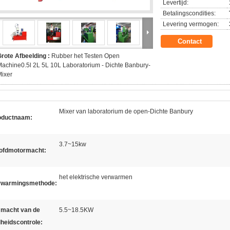
Levertijd:
Betalingscondities:
Levering vermogen:
Contact
rote Afbeelding :
Rubber het Testen Open
achine0.5l 2L 5L 10L Laboratorium - Dichte Banbury-
ixer
Mixer van laboratorium de open-Dichte Banbury
oductnaam:
3.7~15kw
ofdmotormacht:
het elektrische verwarmen
rwarmingsmethode:
 macht van de
5.5~18.5KW
lheidscontrole: