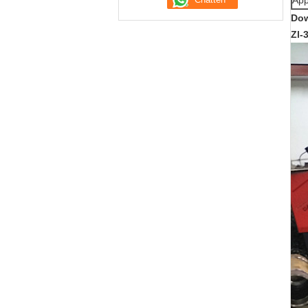
App
Do
Zl-