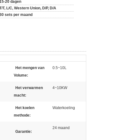
15-20 dagen
T/T, L/C, Western Union, D/P, D/A
30 sets per maand
Het mengen van
0.5~10L
Volume:
Het verwarmen
4~10KW
macht:
Het koelen
Waterkoeling
methode:
24 maand
Garantie: