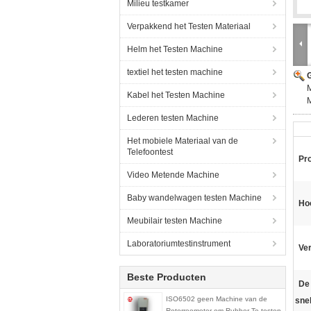
Milieu testkamer
Verpakkend het Testen Materiaal
Helm het Testen Machine
textiel het testen machine
G
M
Kabel het Testen Machine
M
Lederen testen Machine
Het mobiele Materiaal van de
Telefoontest
Pr
Video Metende Machine
Baby wandelwagen testen Machine
Ho
Meubilair testen Machine
Laboratoriumtestinstrument
Ve
Beste Producten
De
ISO6502 geen Machine van de
sne
Rotorreometer om Rubber Te testen