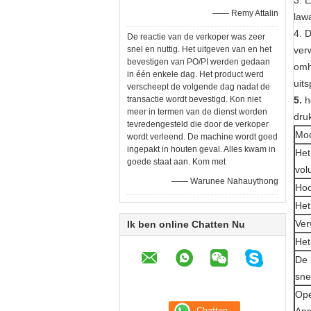
3. 
—— Remy Attalin
lawa
4. 
De reactie van de verkoper was zeer
snel en nuttig. Het uitgeven van en het
ver
bevestigen van PO/PI werden gedaan
omh
in één enkele dag. Het product werd
uit
verscheept de volgende dag nadat de
transactie wordt bevestigd. Kon niet
5.
h
meer in termen van de dienst worden
dru
tevredengesteld die door de verkoper
Mo
wordt verleend. De machine wordt goed
ingepakt in houten geval. Alles kwam in
Het
goede staat aan. Kom met
vol
—— Warunee Nahauythong
Hoo
Het
Ver
Ik ben online Chatten Nu
Het
De 
sne
Ope