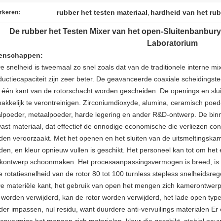
rubber het testen materiaal
hardheid van het rub
rkeren:
,
De rubber het Testen Mixer van het open-Sluitenbanbury
Laboratorium
enschappen:
e snelheid is tweemaal zo snel zoals dat van de traditionele interne mix
ductiecapaciteit zijn zeer beter. De geavanceerde coaxiale scheidings
 één kant van de rotorschacht worden gescheiden. De openings en sluit
akkelijk te verontreinigen. Zirconiumdioxyde, alumina, ceramisch poede
alpoeder, metaalpoeder, harde legering en ander R&D-ontwerp. De bin
tvast materiaal, dat effectief de onnodige economische die verliezen con
den veroorzaakt. Met het openen en het sluiten van de uitsmeltingskame
den, en kleur opnieuw vullen is geschikt. Het personeel kan tot om het 
kontwerp schoonmaken. Het procesaanpassingsvermogen is breed, is he
de rotatiesnelheid van de rotor 80 tot 100 turnless stepless snelheidsre
De materiële kant, het gebruik van open het mengen zich kamerontwer
 worden verwijderd, kan de rotor worden verwijderd, het lade open type
der impassen, nul residu, want duurdere anti-vervuilings materialen Er