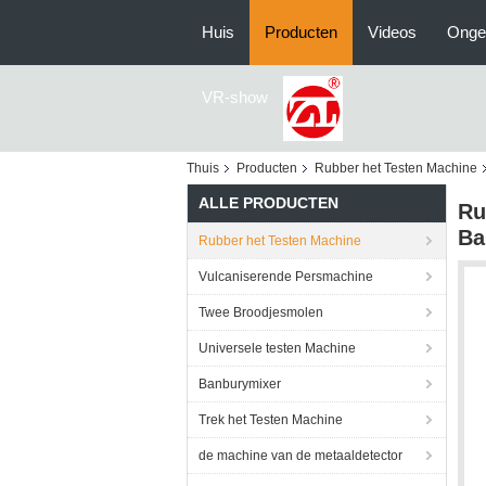
Huis
Producten
Videos
Onge
VR-show
Thuis
Producten
Rubber het Testen Machine
ALLE PRODUCTEN
Ru
Ba
Rubber het Testen Machine
Vulcaniserende Persmachine
Twee Broodjesmolen
Universele testen Machine
Banburymixer
Trek het Testen Machine
de machine van de metaaldetector