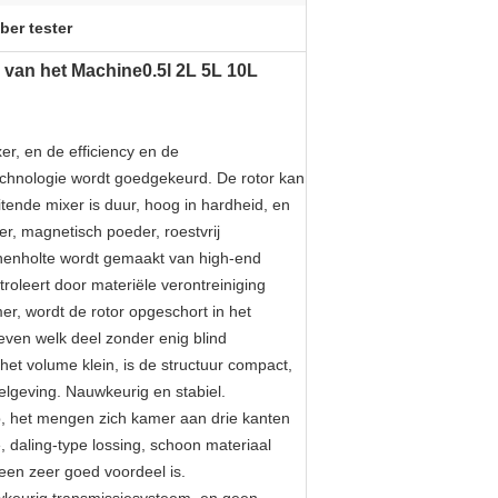
ber tester
 van het Machine0.5l 2L 5L 10L
er, en de efficiency en de
technologie wordt goedgekeurd. De rotor kan
ende mixer is duur, hoog in hardheid, en
r, magnetisch poeder, roestvrij
nenholte wordt gemaakt van high-end
troleert door materiële verontreiniging
r, wordt de rotor opgeschort in het
even welk deel zonder enig blind
t volume klein, is de structuur compact,
gelgeving. Nauwkeurig en stabiel.
p, het mengen zich kamer aan drie kanten
, daling-type lossing, schoon materiaal
 een zeer goed voordeel is.