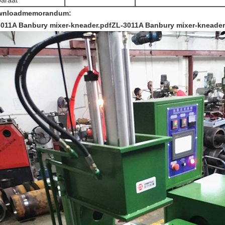
araat
wnloadmemorandum:
3011A Banbury
mixer-kneader.pdfZL-3011A Banbury mixer-kneader