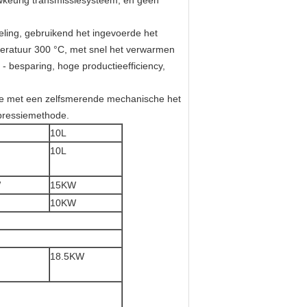
uwkeurig transmissiesysteem, en geen
eling, gebruikend het ingevoerde het
atuur 300 °C, met snel het verwarmen
 besparing, hoge productieefficiency,
ne met een zelfsmerende mechanische het
pressiemethode.
10L
10L
W
15KW
10KW
18.5KW