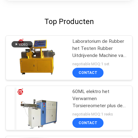
Top Producten
Laboratorium de Rubber
het Testen Rubber
Uitdrijvende Machine van
de Machine
negotiable MOQ:1 set
Tweelingschroef voor
CONTACT
pvc-de PA van PC
60ML elektro het
Verwarmen
Torsiereometer plus de
Waaier 0-300Nm van de
negotiable MOQ:1 reeks
Mixertorsie
CONTACT