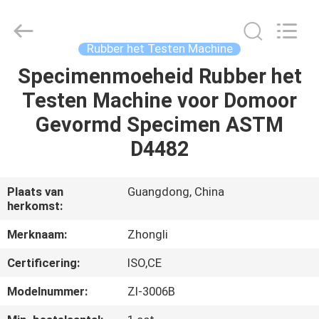
Dongguan
Zhongli
Instrument
Technology
Co.,
Rubber het Testen Machine
Ltd..
All
Rights
Specimenmoeheid Rubber het
HUIS
Reserved.
Testen Machine voor Domoor
PRODUCTEN
Gevormd Specimen ASTM
D4482
VIDEOS
Plaats van
Guangdong, China
herkomst:
ONGEVEER
ONS
Merknaam:
Zhongli
Certificering:
ISO,CE
FABRIEKSREIS
Modelnummer:
Zl-3006B