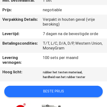
Min. bestelaantal:
1 set
KWALITEITSCONTROLE
Prijs:
negotiable
CONTACTEER
Verpakking Details:
Verpakt in houten geval (vrije
beroking)
ONS
Levertijd:
7 dagen na de bevestigde orde
NIEUWS
Betalingscondities:
T/T, L/C, D/A, D/P, Western Union,
MoneyGram
VERZOEK
Levering
100 sets per maand
vermogen:
OM EEN
CITAAT
Hoog licht:
,
rubber het testen materiaal
hardheid van het rubber tester
VR
BESTE PRIJS
SHOW