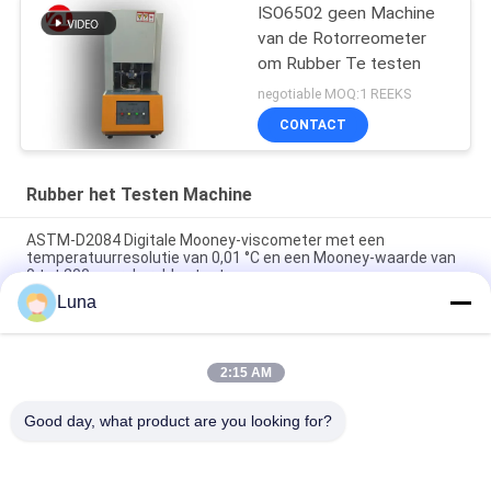
ISO6502 geen Machine
van de Rotorreometer
om Rubber Te testen
negotiable MOQ:1 REEKS
CONTACT
Rubber het Testen Machine
ASTM-D2084 Digitale Mooney-viscometer met een
temperatuurresolutie van 0,01 °C en een Mooney-waarde van
0 tot 200 voor de rubbertest
Luna
Het laboratorium gebruikte Enige de Reometer van de
Spaandercontrole Rubber het Testen Machine zonder Rotor
2:15 AM
ISO 180 digitale Charpy-impacttester met een botssnelheid
van 3,5 m/s en een hart-op-hart afstand van 335 mm
Good day, what product are you looking for?
populaire categorieën
Alle