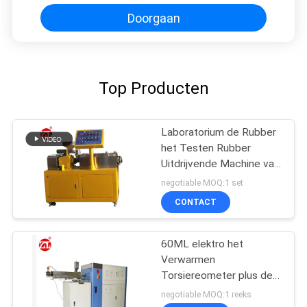
Doorgaan
Top Producten
Laboratorium de Rubber
het Testen Rubber
Uitdrijvende Machine van
de Machine
negotiable MOQ:1 set
Tweelingschroef voor
CONTACT
pvc-de PA van PC
60ML elektro het
Verwarmen
Torsiereometer plus de
Waaier 0-300Nm van de
negotiable MOQ:1 reeks