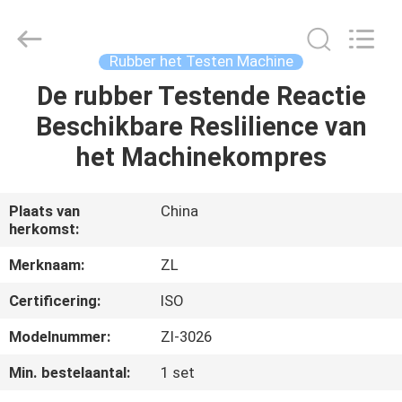
Dongguan
Zhongli
Instrument
Technology
Co.,
Rubber het Testen Machine
Ltd..
All
Rights
De rubber Testende Reactie
HUIS
Reserved.
Beschikbare Reslilience van
PRODUCTEN
het Machinekompres
VIDEOS
Plaats van
China
herkomst:
ONGEVEER
Merknaam:
ZL
ONS
Certificering:
ISO
Modelnummer:
Zl-3026
FABRIEKSREIS
Min. bestelaantal:
1 set