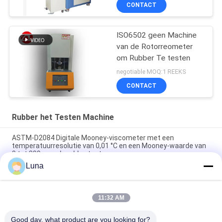
Mixertorsie
CONTACT
ISO6502 geen Machine
van de Rotorreometer
om Rubber Te testen
negotiable MOQ:1 REEKS
CONTACT
Rubber het Testen Machine
ASTM-D2084 Digitale Mooney-viscometer met een
temperatuurresolutie van 0,01 °C en een Mooney-waarde van
0 tot 200 voor de rubbertest
Luna
Het laboratorium gebruikte Enige de Reometer van de
Spaandercontrole Rubber het Testen Machine zonder Rotor
11:32 AM
ISO 180 digitale Charpy-impacttester met een botssnelheid
van 3,5 m/s en een hart-op-hart afstand van 335 mm
Good day, what product are you looking for?