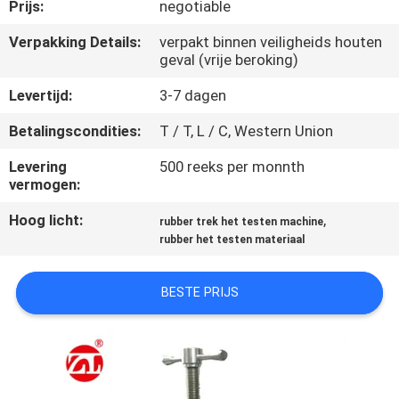
KWALITEITSCONTROLE
Prijs:
negotiable
Verpakking Details:
verpakt binnen veiligheids houten
geval (vrije beroking)
CONTACTEER
ONS
Levertijd:
3-7 dagen
Betalingscondities:
T / T, L / C, Western Union
NIEUWS
Levering
500 reeks per monnth
vermogen:
VERZOEK
Hoog licht:
,
rubber trek het testen machine
OM EEN
rubber het testen materiaal
CITAAT
BESTE PRIJS
VR
SHOW