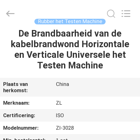
Dongguan
Zhongli
Instrument
Technology
Co.,
Rubber het Testen Machine
Ltd..
All
Rights
De Brandbaarheid van de
HUIS
Reserved.
kabelbrandwond Horizontale
PRODUCTEN
en Verticale Universele het
Testen Machine
VIDEOS
Plaats van
China
herkomst:
ONGEVEER
ONS
Merknaam:
ZL
Certificering:
ISO
FABRIEKSREIS
Modelnummer:
Zl-3028