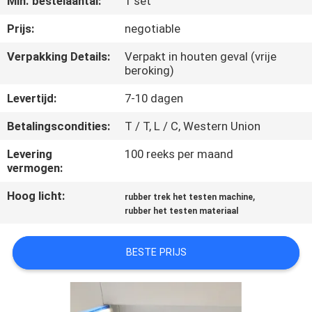
Min. bestelaantal:
1 set
KWALITEITSCONTROLE
Prijs:
negotiable
CONTACTEER
Verpakking Details:
Verpakt in houten geval (vrije
beroking)
ONS
Levertijd:
7-10 dagen
NIEUWS
Betalingscondities:
T / T, L / C, Western Union
Levering
100 reeks per maand
VERZOEK
vermogen:
OM EEN
Hoog licht:
,
rubber trek het testen machine
CITAAT
rubber het testen materiaal
VR
BESTE PRIJS
SHOW