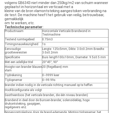
volgens GB6343 niet minder dan 250kg/m2 van schuim wanneer
geplaatst in horizontaal en verticaal met a
kleine van de bron vlamontsteking aangestoken verbranding na
de test. De machine heeft het gebruik van veilig, betrouwbaar,
gemakkelijk
om te werken, etc.
Technische parameter:
Productnaam
Horizontale Verticale Brandwond in
Testmachine
Testend ruimtegebied
0.75m3
Timingsnauwkeurigheid
1s
Eenvoudige
Lengte: 125±5mm, Dikte: 3.0±0.2mm Breedte:
groottevereisten
3.0±0.2mm
Specificatie
Buis length100±10mm, Diameter: 9.5±0.5 mm
Met een adellijke titel
20°45°, 90°
Hoogte van brander blauwe
20 (Regelbare) mm
vlam
Tijdrekening
0~9999 keer
Tijdopnemer
0~99.99s
brander indien nodig in de verticale richting manueel op te heffen
Hoofdconfiguratie als volgt
Gastheerdoos (het verticale branden, die één niveau branden)
Brandend in deel door de Bunsen-brander, solenoïdeklep, hoge
drukontsteking, gaspijpen,
regelgevers enz.
binnencontroledoos door de brand-ademende, Minting tijdopnemer, het