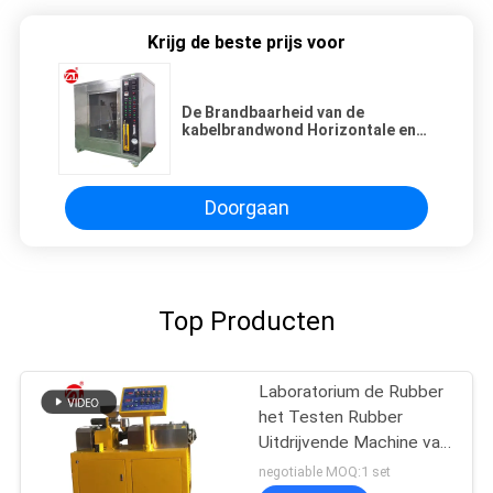
Krijg de beste prijs voor
De Brandbaarheid van de
kabelbrandwond Horizontale en
Verticale Universele het Testen
Machine
Doorgaan
Top Producten
Laboratorium de Rubber
het Testen Rubber
Uitdrijvende Machine van
de Machine
negotiable MOQ:1 set
Tweelingschroef voor