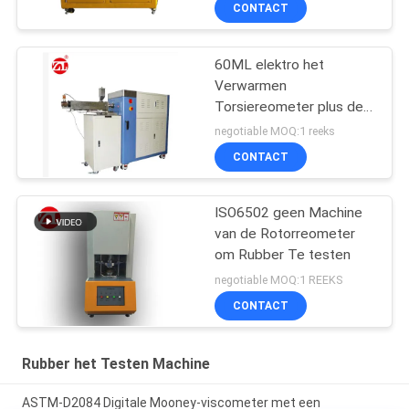
CONTACT
pvc-de PA van PC
60ML elektro het
Verwarmen
Torsiereometer plus de
Waaier 0-300Nm van de
negotiable MOQ:1 reeks
Mixertorsie
CONTACT
ISO6502 geen Machine
van de Rotorreometer
om Rubber Te testen
negotiable MOQ:1 REEKS
CONTACT
Rubber het Testen Machine
ASTM-D2084 Digitale Mooney-viscometer met een