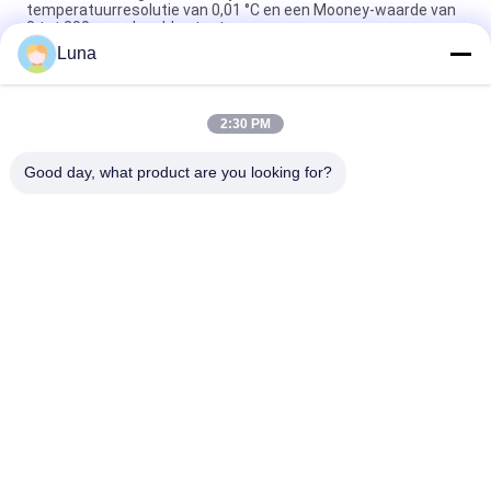
temperatuurresolutie van 0,01 °C en een Mooney-waarde van
0 tot 200 voor de rubbertest
Luna
Het laboratorium gebruikte Enige de Reometer van de
Spaandercontrole Rubber het Testen Machine zonder Rotor
2:30 PM
ISO 180 digitale Charpy-impacttester met een botssnelheid
van 3,5 m/s en een hart-op-hart afstand van 335 mm
Good day, what product are you looking for?
populaire categorieën
Alle
Rubber Het Testen 
Vulcaniserende 
Machine
Persmachine
Twee 
Universele Testen 
Broodjesmolen
Machine
Trek Het Testen 
Banburymixer
Machine
De Machine Van De 
Milieu Testkamer