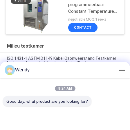
programmeerbaar
Constant Temperature
And Humidity Machine
negotiable MOQ:1 reeks
CONTACT
Milieu testkamer
ISO 1431-1 ASTM D1149 Kabel Ozonweerstand Testkamer
Niet-metalen materialen Veroudering Tester
Wendy
ISO 187 TAPPI T 402 Kamer met constante temperatuur en
vochtigheid voor papierconditionering Milieutestkamer
9:24 AM
SUS304 het binnenlandse Programmeerbare Materiaal Op
hoge temperatuur van TEMI880
Good day, what product are you looking for?
populaire categorieën
Alle
Rubber Het Testen 
Vulcaniserende 