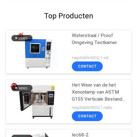
Top Producten
Waterstraal / Proof
Omgeving Testkamer
negotiable MOQ:1 set
CONTACT
Het Weer van de het
Xenonlamp van ASTM
G155 Verticale Bestand
het Testen Machine
negotiable MOQ:1 reeks
CONTACT
Iec68-2