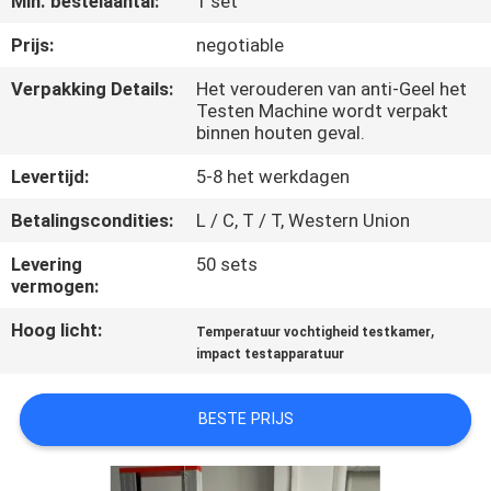
Min. bestelaantal:
1 set
KWALITEITSCONTROLE
Prijs:
negotiable
CONTACTEER
Verpakking Details:
Het verouderen van anti-Geel het
Testen Machine wordt verpakt
ONS
binnen houten geval.
Levertijd:
5-8 het werkdagen
NIEUWS
Betalingscondities:
L / C, T / T, Western Union
VERZOEK
Levering
50 sets
vermogen:
OM EEN
CITAAT
Hoog licht:
,
Temperatuur vochtigheid testkamer
impact testapparatuur
VR
BESTE PRIJS
SHOW