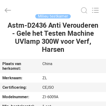
Dongguan
Zhongli
Instrument
Technology
Co.,
Milieu testkamer
Ltd..
All
Rights
Astm-D2436 Anti Verouderen
HUIS
Reserved.
- Gele het Testen Machine
PRODUCTEN
UVlamp 300W voor Verf,
Harsen
VIDEOS
Plaats van
China
herkomst:
ONGEVEER
ONS
Merknaam:
ZL
Certificering:
CE,ISO
FABRIEKSREIS
Modelnummer:
Zl-6009A