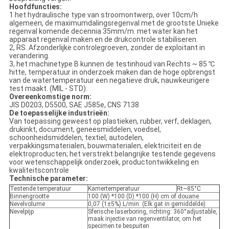
Hoofdfuncties:
1 het hydraulische type van stroomontwerp, over 10cm/h
algemeen, de maximumdalingsregenval met de grootste Unieke
regenval komende decennia 35mm/m. met water kan het
apparaat regenval maken en de drukcontrole stabiliseren.
2, RS. Afzonderlijke controlegroeven, zonder de exploitant in
verandering.
3, het machinetype B kunnen de testinhoud van Rechts ~ 85 ℃
hitte, temperatuur in onderzoek maken dan de hoge opbrengst
van de watertemperatuur een negatieve druk, nauwkeurigere
test maakt. (MIL - STD).
Overeenkomstige norm:
JIS D0203, D5500, SAE J585e, CNS 7138
De toepasselijke industrieën:
Van toepassing geweest op plastieken, rubber, verf, deklagen,
drukinkt, document, geneesmiddelen, voedsel,
schoonheidsmiddelen, textiel, autodelen,
verpakkingsmaterialen, bouwmaterialen, elektriciteit en de
elektroproducten; het verstrekt belangrijke testende gegevens
voor wetenschappelijk onderzoek, productontwikkeling en
kwaliteitscontrole
Technische parameter:
Testende temperatuur
Kamertemperatuur
Rt~85°C
Binnengrootte
100 (W) *100 (D) *100 (H) cm of douane
Nevelvolume
0,07 (1±5%) L/min. (Elk gat in gemiddelde)
Nevelpijp
Sferische laserboring, richting: 360°adjustable,
maak injectie van regenventilator, om het
specimen te bespuiten