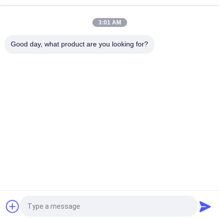
NSS Aass Cass van de Nevelcorrosie
3:01 AM
De Kamer van de de Vochtigheidstest van de
Desktoptemperatuur, Milieu de Testkamer van Benchtop
Good day, what product are you looking for?
populaire categorieën
Alle
Rubber Het Testen 
Vulcaniserende 
Machine
Persmachine
Twee 
Universele Testen 
Broodjesmolen
Machine
Trek Het Testen 
Banburymixer
Machine
De Machine Van De 
Milieu Testkamer
Metaaldetector
Vraag een offerte aan