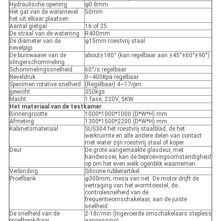
Hydraulische opening
φ0.8mm
Het gat van de waternevel
50mm
het uit elkaar plaatsen
Aantal gietgal
16 of 25
De straal van de waterring
R400mm
De diameter van de
φ15mm roestvrij staal
nevelpijp
De buiswaaier van de
about±180° (kan regelbaar aan ±45°±60°±90°)
slingerschommeling
Schommelingssnelheid
60°/s regelbaar
Neveldruk
0~400Kpa regelbaar
Specimen rotative snelheid
(Regelbaar) 4~17rpm
gewicht
350kgs
Macht
1 fase, 220V, 5KW
Het materiaal van de testkamer
Binnengrootte
1000*1000*1000 (D*W*H) mm
Afmeting
1300*1500*2200 (D*W*H) mm
Kabinetsmateriaal
SUS304 het roestvrij staalblad, de het
werkruimte en alle andere delen van contact
met water zijn roestvrij staal of koper.
Deur
De grote aangemaakte glasdeur, met
handwisser, kan de beproevingsomstandigheid
op om het even welk ogenblik waarnemen.
Verbinding
Silicone rubberartikel
Proefbank
φ300mm, mesa van net. De motor drijft de
vertraging van het wormtoestel, de
controlesnelheid van de
frequentieomschakelaar, aan de juiste
snelheid.
De snelheid van de
2-18r/min (Ingevoerde omschakelaars stepless
proefbankdraai
aanpassing)