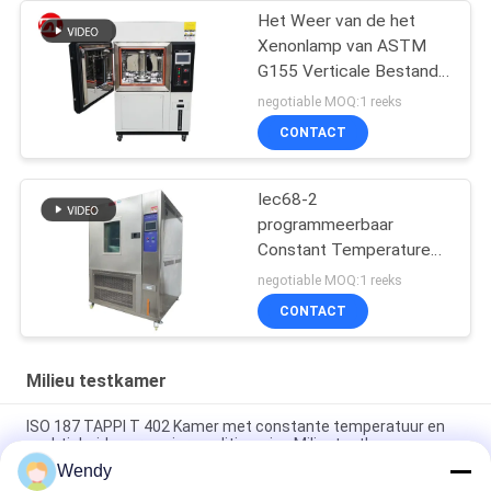
Het Weer van de het
Xenonlamp van ASTM
G155 Verticale Bestand
het Testen Machine
negotiable MOQ:1 reeks
CONTACT
Iec68-2
programmeerbaar
Constant Temperature
And Humidity Machine
negotiable MOQ:1 reeks
CONTACT
Milieu testkamer
ISO 187 TAPPI T 402 Kamer met constante temperatuur en
vochtigheid voor papierconditionering Milieutestkamer
Wendy
Droge en Natte Samengestelde Zoute de Testkamer 60L 120L