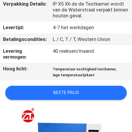
KWALITEITSCONTROLE
Verpakking Details:
IP X5 X6 de de Testkamer wordt
van de Waterstraal verpakt binnen
houten geval.
CONTACTEER
Levertijd:
4-7 het werkdagen
ONS
Betalingscondities:
L / C, T / T, Western Union
NIEUWS
Levering
40 reeksen/maand
vermogen:
VERZOEK
Hoog licht:
,
Temperatuur vochtigheid testkamer
lage temperatuurijskast
OM EEN
CITAAT
BESTE PRIJS
VR
SHOW