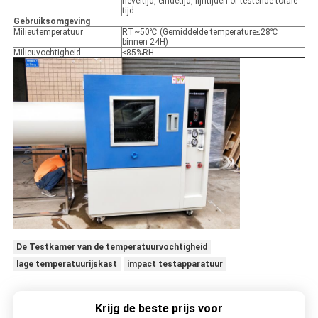
neveltijd, eindetijd, lijntijden of testende totale
tijd.
Gebruiksomgeving
Milieutemperatuur
RT~50℃ (Gemiddelde temperature≤28℃
binnen 24H)
Milieuvochtigheid
≤85%RH
De Testkamer van de temperatuurvochtigheid
lage temperatuurijskast
impact testapparatuur
Krijg de beste prijs voor