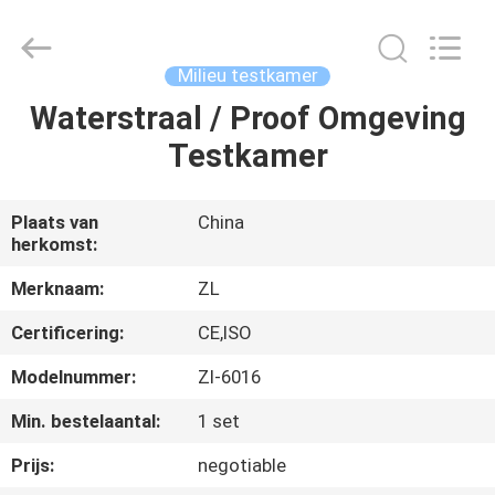
Dongguan
Zhongli
Instrument
Technology
Co.,
Milieu testkamer
Ltd..
All
Rights
Waterstraal / Proof Omgeving
HUIS
Reserved.
Testkamer
PRODUCTEN
Plaats van
China
herkomst:
VIDEOS
Merknaam:
ZL
ONGEVEER
Certificering:
CE,ISO
ONS
Modelnummer:
Zl-6016
Min. bestelaantal:
1 set
FABRIEKSREIS
Prijs:
negotiable