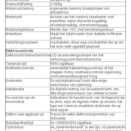
Draaischijflading
≤100kg
Watervoorziening
ingevoerde roestvrij staalpompen van
GRUNDFOS
Watertank
de tank van het roestvrij staalwater, met
waterfilter, water drijvende kogelklep,
afvoerkanaalklep, overstromingspijp.
Watertemperatuur
Minder dan +5℃ met kamertemperatuur
Waterbron
Maak het lokale water door dubbele te filtreren
schoon
Verlichtingssysteem
inschakelen--draai weg--inschakelen die op om
het even welk ogenblik plaatsen
Elektrocontrole
Elektrocontrolemechanisme
LCD de aanrakingssleutel van het
vertoningscontrolemechanisme
Testende tijd
999S regelbaar
Snelheidscontrole
veranderlijk-frekwentiegouverneur of het
stappen motor, snelheidscontrole regelmatig,
controlenauwkeurigheid hoog
Drukmeter
De wijzerplaatmaat toont elke enige
testniveaus van spanning
Debietmeter
De digitale meting van de waterstroom, om
elke enige testniveaus van verkeer te tonen
De controle van de
Gebruikend de handstroom van de klepcontrole
stroomdruk
en druk, wijst de digitale meter op stroom, het
type van roestvrij staallente drukmaat die op
druk wijzen
Elektro voer apparaat uit
Franse de reeks elektrocomponenten van
Schneider
Standaardtesttijd
0s~99h59m59s regelbaar
Cyclusduur
de „nevel-einde-nevel“ is een lijn, vrij plaatsende