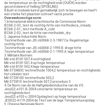
de temperatuur en de vochtigheid snel (OUICK) worden
gecontroleerd of helling (SPOELING).
8.Built-in mobiele katrol gemakkelijk zich te bewegen en heeft
een sterke het plaatsen schroef vaste positie
Overeenkomstige norm:
1.International elektrotechnische de Commissie Norm:
IEC68-2-03_test de vochtig-hitte van methodeca_steady
IEC68-2-01_test methode A_cold
IEC68-2-02_test de hitte van methodeb_dry
2. Japanse Industriële Norm:
Testmethode van JIS c60068-2-3-1987 Ca: Regelmatige
vochtig-hitte
Testmethode van JIS c60068-2-1995 B: droge hitte
Testmethode van JIS c60068-2-1-1995 A: lage temperatuur
3. Militaire Normen:
Mil-std-810f-507,4 vochtigheid
Mil-std-810f-501,4 op hoge temperatuur
Mil-std-810f-502,4 lage temperatuur
Mil-STD883C testmethode 1004,2 temperatuur en vochtigheids
het cirkelen test
Mil-STD810D testmethode 502,2
Mil-STD810 testmethode 507,2 procedure 3
4. De Norm van de de Halfgeleiderindustrie van de V.S.:
Jesd22-a101-B-2004 constante temperatuur en
vochtigheidstest
Jesd22-a103-c-2004 Opslagtest op hoge temperatuur
JESD22-A119-2004 de Test van de lage Temperatuuropslag
5. Chinese Nationale Norm: