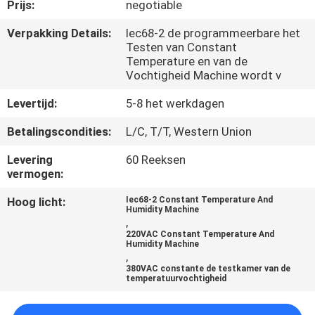
KWALITEITSCONTROLE
Prijs:
negotiable
Verpakking Details:
Iec68-2 de programmeerbare het
Testen van Constant
CONTACTEER
Temperature en van de
ONS
Vochtigheid Machine wordt v
Levertijd:
5-8 het werkdagen
NIEUWS
Betalingscondities:
L/C, T/T, Western Union
Levering
60 Reeksen
VERZOEK
vermogen:
OM EEN
Hoog licht:
Iec68-2 Constant Temperature And
CITAAT
Humidity Machine
,
220VAC Constant Temperature And
Humidity Machine
VR
,
380VAC constante de testkamer van de
SHOW
temperatuurvochtigheid