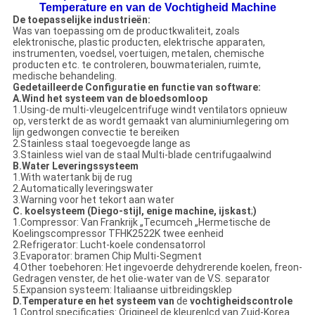
Temperature en van de Vochtigheid Machine
De toepasselijke industrieën:
Was van toepassing om de productkwaliteit, zoals
elektronische, plastic producten, elektrische apparaten,
instrumenten, voedsel, voertuigen, metalen, chemische
producten etc. te controleren, bouwmaterialen, ruimte,
medische behandeling.
Gedetailleerde Configuratie en functie van software:
A.Wind het systeem van de bloedsomloop
1.Using-de multi-vleugelcentrifuge windt ventilators opnieuw
op, versterkt de as wordt gemaakt van aluminiumlegering om
lijn gedwongen convectie te bereiken
2.Stainless staal toegevoegde lange as
3.Stainless wiel van de staal Multi-blade centrifugaalwind
B.Water Leveringssysteem
1.With watertank bij de rug
2.Automatically leveringswater
3.Warning voor het tekort aan water
C. koelsysteem (Diego-stijl, enige machine, ijskast
;
)
1.Compressor: Van Frankrijk „Tecumceh „Hermetische de
Koelingscompressor TFHK2522K twee eenheid
2.Refrigerator: Lucht-koele condensatorrol
3.Evaporator: bramen Chip Multi-Segment
4.Other toebehoren: Het ingevoerde dehydrerende koelen, freon-
Gedragen venster, de het olie-water van de V.S. separator
5.Expansion systeem: Italiaanse uitbreidingsklep
D.Temperature en het systeem van
de
vochtigheidscontrole
1.Control specificaties: Origineel de kleurenlcd van Zuid-Korea