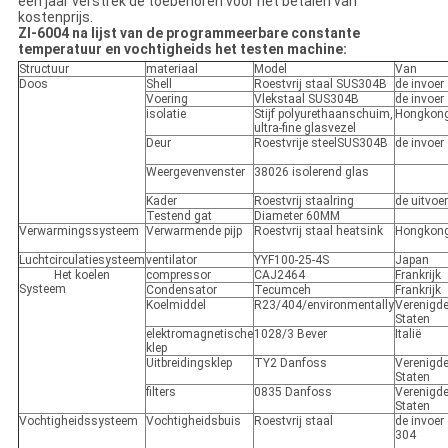
één jaar verstrek de toebehoren voor het betalen van
kostenprijs.
Zl-6004 na lijst van de programmeerbare constante
temperatuur en vochtigheids het testen machine:
Structuur
materiaal
Model
Van
Doos
Shell
Roestvrij staal SUS304B
de invoer
Voering
Vlekstaal SUS304B
de invoer
isolatie
Stijf polyurethaanschuim,
Hongkon
ultra-fine glasvezel
Deur
Roestvrije steelSUS304B
de invoer
Weergevenvenster
38026 isolerend glas
Kader
Roestvrij staalring
de uitvoer
Testend gat
Diameter 60MM
Verwarmingssysteem
Verwarmende pijp
Roestvrij staal heatsink
Hongkon
Luchtcirculatiesysteem
ventilator
YYF100-25-4S
Japan
Het koelen
compressor
CAJ2464
Frankrijk
Systeem
Condensator
Tecumceh
Frankrijk
Koelmiddel
R23/404/environmentally
Verenigd
Staten
elektromagnetische
1028/3 Bever
Italië
klep
Uitbreidingsklep
TY2 Danfoss
Verenigd
Staten
filters
0835 Danfoss
Verenigd
Staten
Vochtigheidssysteem
Vochtigheidsbuis
Roestvrij staal
de invoer
304