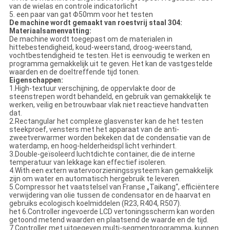
van de wielas en controle indicatorlicht
5. een paar van gat Φ50mm voor het testen
De machine wordt gemaakt van roestvrij staal 304:
Materiaalsamenvatting:
De machine wordt toegepast om de materialen in
hittebestendigheid, koud-weerstand, droog-weerstand,
vochtbestendigheid te testen. Het is eenvoudig te werken en
programma gemakkelijk uit te geven. Het kan de vastgestelde
waarden en de doeltreffende tijd tonen.
Eigenschappen:
1.High-textuur verschijning, de oppervlakte door de
steenstrepen wordt behandeld, en gebruik van gemakkelijk te
werken, veilig en betrouwbaar vlak niet reactieve handvatten
dat.
2.Rectangular het complexe glasvenster kan de het testen
steekproef, vensters met het apparaat van de anti-
zweetverwarmer worden bekeken dat de condensatie van de
waterdamp, en hoog-helderheidspl licht verhindert.
3.Double-geïsoleerd luchtdichte container, die de interne
temperatuur van lekkage kan effectief isoleren.
4.With een extern watervoorzieningssysteem kan gemakkelijk
zijn om water en automatisch hergebruik te leveren.
5.Compressor het vaatstelsel van Franse „Taikang“, efficiëntere
verwijdering van olie tussen de condensator en de haarvat en
gebruiks ecologisch koelmiddelen (R23, R404, R507).
het 6.Controller ingevoerde LCD vertoningsscherm kan worden
getoond metend waarden en plaatsend de waarde en de tijd.
7.Controller met uitgegeven multi-segmentprogramma, kunnen