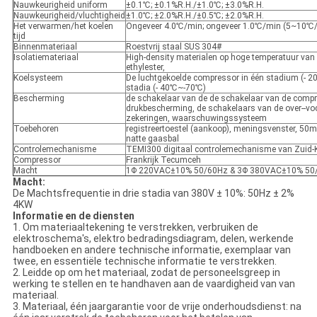
Nauwkeurigheid uniform
±0.1℃; ±0.1%R.H./±1.0℃; ±3.0%R.H.
Nauwkeurigheid/vluchtigheid
±1.0℃; ±2.0%R.H./±0.5℃; ±2.0%R.H.
Het verwarmen/het koelen
Ongeveer 4.0℃/min; ongeveer 1.0℃/min (5~10℃/m
tijd
Binnenmateriaal
Roestvrij staal SUS 304#
Isolatiemateriaal
High-density materialen op hoge temperatuur van
ethylester,
Koelsysteem
De luchtgekoelde compressor in één stadium (- 2
stadia (- 40℃~-70℃)
Bescherming
de schakelaar van de de schakelaar van de compr
drukbescherming, de schakelaars van de over--vo
zekeringen, waarschuwingssysteem
Toebehoren
registreertoestel (aankoop), meningsvenster, 50
natte gaasbal
Controlemechanisme
TEMI300 digitaal controlemechanisme van Zuid-
Compressor
Frankrijk Tecumceh
Macht
1Φ 220VAC±10% 50/60Hz & 3Φ 380VAC±10% 50
Macht:
De Machtsfrequentie in drie stadia van 380V ± 10%: 50Hz ± 2%
4KW
Informatie en de diensten
1. Om materiaaltekening te verstrekken, verbruiken de
elektroschema's, elektro bedradingsdiagram, delen, werkende
handboeken en andere technische informatie, exemplaar van
twee, en essentiële technische informatie te verstrekken.
2. Leidde op om het materiaal, zodat de personeelsgreep in
werking te stellen en te handhaven aan de vaardigheid van van
materiaal.
3. Materiaal, één jaargarantie voor de vrije onderhoudsdienst: na