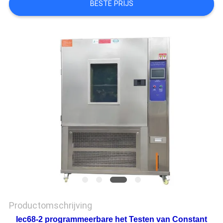
BESTE PRIJS
SITEMAP
PRIVACY
POLICY
Productomschrijving
Iec68-2 programmeerbare het Testen van Constant