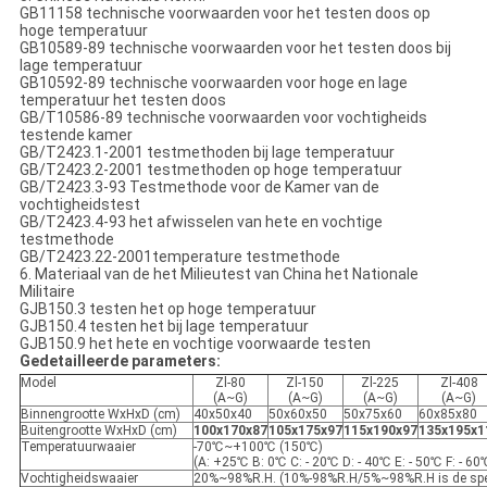
GB11158 technische voorwaarden voor het testen doos op
hoge temperatuur
GB10589-89 technische voorwaarden voor het testen doos bij
lage temperatuur
GB10592-89 technische voorwaarden voor hoge en lage
temperatuur het testen doos
GB/T10586-89 technische voorwaarden voor vochtigheids
testende kamer
GB/T2423.1-2001 testmethoden bij lage temperatuur
GB/T2423.2-2001 testmethoden op hoge temperatuur
GB/T2423.3-93 Testmethode voor de Kamer van de
vochtigheidstest
GB/T2423.4-93 het afwisselen van hete en vochtige
testmethode
GB/T2423.22-2001temperature testmethode
6. Materiaal van de het Milieutest van China het Nationale
Militaire
GJB150.3 testen het op hoge temperatuur
GJB150.4 testen het bij lage temperatuur
GJB150.9 het hete en vochtige voorwaarde testen
Gedetailleerde parameters:
Model
Zl-80
Zl-150
Zl-225
Zl-408
(A~G)
(A~G)
(A~G)
(A~G)
Binnengrootte WxHxD (cm)
40x50x40
50x60x50
50x75x60
60x85x80
Buitengrootte WxHxD (cm)
100x170x87
105x175x97
115x190x97
135x195x1
Temperatuurwaaier
-70℃~+100℃ (150℃)
(A: +25℃ B: 0℃ C: - 20℃ D: - 40℃ E: - 50℃ F: - 60
Vochtigheidswaaier
20%~98%R.H. (10%-98%R.H/5%~98%R.H is de spec