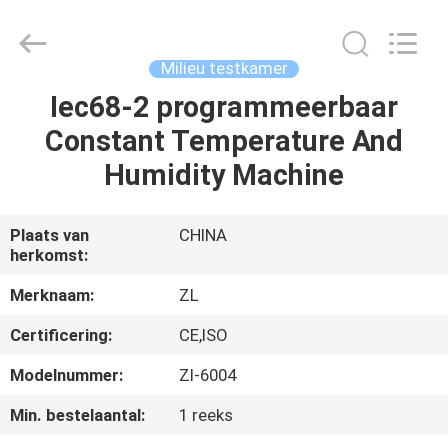
Dongguan
Zhongli
Instrument
Technology
Co.,
Milieu testkamer
Ltd..
All
Rights
Iec68-2 programmeerbaar
HUIS
Reserved.
Constant Temperature And
PRODUCTEN
Humidity Machine
VIDEOS
Plaats van
CHINA
herkomst:
ONGEVEER
Merknaam:
ZL
ONS
Certificering:
CE,ISO
Modelnummer:
Zl-6004
FABRIEKSREIS
Min. bestelaantal:
1 reeks