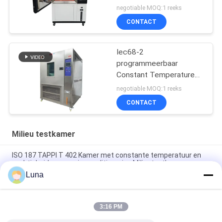
het Testen Machine
negotiable MOQ:1 reeks
CONTACT
Iec68-2
programmeerbaar
Constant Temperature
And Humidity Machine
negotiable MOQ:1 reeks
CONTACT
Milieu testkamer
ISO 187 TAPPI T 402 Kamer met constante temperatuur en
vochtigheid voor papierconditionering Milieutestkamer
Luna
Droge en Natte Samengestelde Zoute de Testkamer 60L 120L
NSS Aass Cass van de Nevelcorrosie
3:16 PM
De Kamer van de de Vochtigheidstest van de
Desktoptemperatuur, Milieu de Testkamer van Benchtop