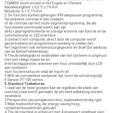
TEMI850 touch screen in het Engels en Chinees
Nauwkeurigheid: ± 0,5 ℃ ± 1% R.H
Resolutie: 0,1 ℃ 1% R.H
2. De functies kunnen geheugen 999 aanpassen programma,
facultatieve controle in één stadium
of de controle van het multi-segmentprogramma, die als
functioneel vormmodel werkt, kan zijn
direct geprogrammeerde en stevige kromme van functie en de
communicatie rs-232 interface.
3.connect met computer, direct door de computer wordt
gecontroleerd om programma in werking te stellen dat,
het registreert ook temperatuurgegevens en druk! (De aankoop
van de Behoeftehelmknop)
4.The de belangrijkste onderdelen van het systeem is uitgerust
met een veilige inspectie en
interfaceapparaten, wanneer een fout, onmiddellijk door LCD
aan voorkomt
toon foutenstatus en snijd de macht af
5.With de cumulatieve werkende tijd, toont de uitvoeringstijd
6.Sensor: PT100 sensor
E.Standard Toebehoren
1 raad van de twee groepen kan de regelbare die plank van
roestvrij staal wordt gemaakt, de afstand willekeurig worden
veranderd
2.Perspective vacuümglasvensters, explosiebestendig type
3.Wide hoekverlichting, die energy-saving hoog
rendementneonlichten gebruikt
4.The de machine is uitgerust met 4 groepeert regelbaar vast