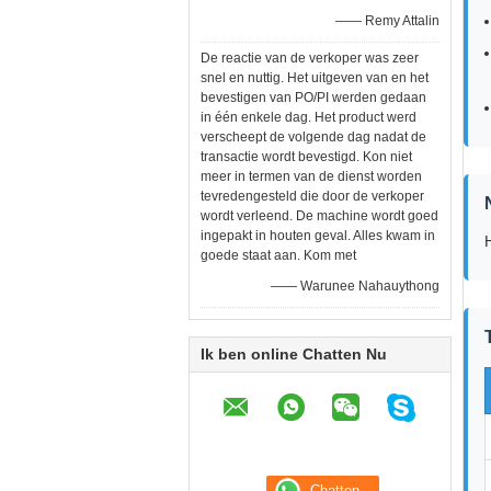
—— Remy Attalin
De reactie van de verkoper was zeer
snel en nuttig. Het uitgeven van en het
bevestigen van PO/PI werden gedaan
in één enkele dag. Het product werd
verscheept de volgende dag nadat de
transactie wordt bevestigd. Kon niet
meer in termen van de dienst worden
tevredengesteld die door de verkoper
wordt verleend. De machine wordt goed
ingepakt in houten geval. Alles kwam in
goede staat aan. Kom met
—— Warunee Nahauythong
Ik ben online Chatten Nu