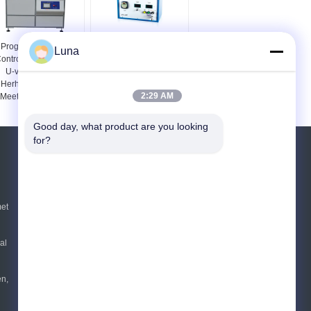
Programmeerbaar
Iec60851-5 kabel het
Luna
ontrolemechanisme
Testen Machine Zout
U-vormig Draad
Water - het
Herhaald Buigend
Meetapparaat van de
2:29 AM
Meetapparaat voor
badspeldeprik voor
Mobiele Kabel
Geëmailleerde Draden
Good day, what product are you looking 
for?
Vraag een offerte aan
Verzend
et
sgs
al
E-Mail
Sitemap
|
Mobiele site
en,