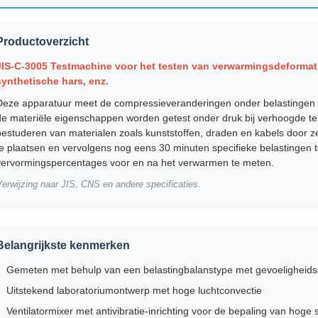
Productoverzicht
JIS-C-3005 Testmachine voor het testen van verwarmingsdeformat
synthetische hars, enz.
Deze apparatuur meet de compressieveranderingen onder belastingen 
de materiële eigenschappen worden getest onder druk bij verhoogde t
bestuderen van materialen zoals kunststoffen, draden en kabels door z
te plaatsen en vervolgens nog eens 30 minuten specifieke belastingen 
vervormingspercentages voor en na het verwarmen te meten.
erwijzing naar JIS, CNS en andere specificaties.
Belangrijkste kenmerken
Gemeten met behulp van een belastingbalanstype met gevoeligheid
Uitstekend laboratoriumontwerp met hoge luchtconvectie
Ventilatormixer met antivibratie-inrichting voor de bepaling van hoge st