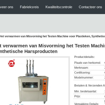
veer ons
Fabrieksreis
Kwaliteitscontrole
Contacteer ons
Het verwarmen van Misvorming het Testen Machine voor Plastieken, Syntheti
t verwarmen van Misvorming het Testen Machin
nthetische Harsproducten
Productdetails:
Plaats van herkomst:
Merknaam:
Certificering:
Modelnummer:
Betalen & Verzenden 
Min. bestelaantal:
Prijs:
Verpakking Details: