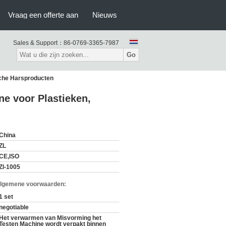
Vraag een offerte aan
Nieuws
Sales & Support：
86-0769-3365-7987
Go
sche Harsproducten
e voor Plastieken,
China
ZL
CE,ISO
Zl-1005
Algemene voorwaarden:
1 set
negotiable
Het verwarmen van Misvorming het
Testen Machine wordt verpakt binnen