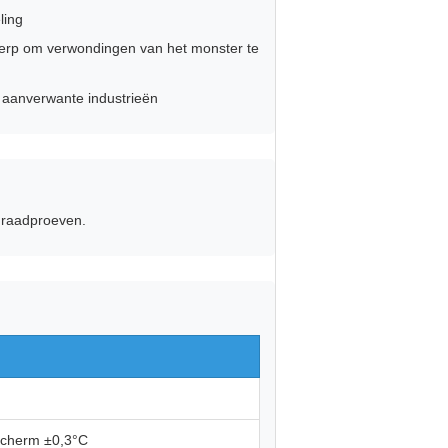
ling
werp om verwondingen van het monster te
 aanverwante industrieën
draadproeven.
scherm ±0,3°C