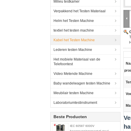
Milieu testkamer
Verpakkend het Testen Materiaal
Helm het Testen Machine
textiel het testen machine
G
T
Kabel het Testen Machine
Lederen testen Machine
Het mobiele Materiaal van de
Na
Telefoontest
pro
Video Metende Machine
Te
Baby wandelwagen testen Machine
Meubilair testen Machine
Vo
Laboratoriumtestinstrument
Ma
Beste Producten
Ve
ha
IEC 60587 6000V
hoogspanningsroestvrij staal