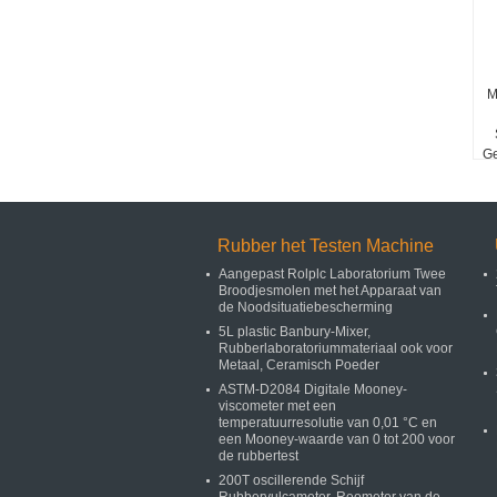
M
Ge
Rubber het Testen Machine
Aangepast Rolplc Laboratorium Twee
Broodjesmolen met het Apparaat van
de Noodsituatiebescherming
5L plastic Banbury-Mixer,
Rubberlaboratoriummateriaal ook voor
Metaal, Ceramisch Poeder
ASTM-D2084 Digitale Mooney-
viscometer met een
temperatuurresolutie van 0,01 °C en
een Mooney-waarde van 0 tot 200 voor
de rubbertest
200T oscillerende Schijf