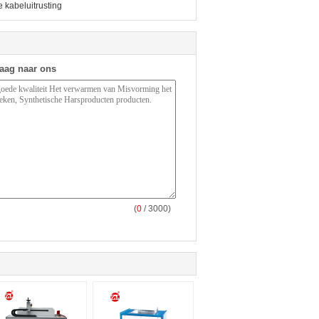
 kabeluitrusting
raag naar ons
(
0
/ 3000)