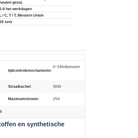
houten geval.
5-8 het werkdagen
L / C, T / T, Western Union
60 sets
0~24hr/benoem
tijdcontrolemechanisme:
Straalkachel:
5KW
Maximumstroom:
25A
t
offen en synthetische