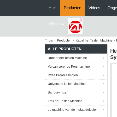
Huis
Producten
Videos
Onge
VR-show
Thuis
Producten
Kabel het Testen Machine
ALLE PRODUCTEN
He
Sy
Rubber het Testen Machine
Vulcaniserende Persmachine
Twee Broodjesmolen
Universele testen Machine
Banburymixer
Trek het Testen Machine
de machine van de metaaldetector