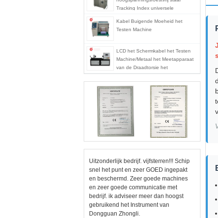
Tracking Index universele
testmachine
Kabel Buigende Moeheid het
Testen Machine
LCD het Schermkabel het Testen
Machine/Metaal het Meetapparaat
van de Draadtorsie het
Unidirectionele en Tweerichtings
Verdraaien
V
Uitzonderlijk bedrijf. vijfsterren!!! Schip
snel het punt en zeer GOED ingepakt
en beschermd. Zeer goede machines
en zeer goede communicatie met
bedrijf. ik adviseer meer dan hoogst
gebruikend het Instrument van
Dongguan Zhongli.