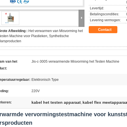
Levertijd:
Betalingscondities:
Levering vermogen:
Contact
rote Afbeelding :
Het verwarmen van Misvorming het
esten Machine voor Plastieken, Synthetische
Harsproducten
am van het
Jis-c-3005 verwarmende Misvorming het Testen Machine
duct:
mperatuurregelaar:
Elektronisch Type
eding:
220V
kabel het testen apparaat
kabel flex meetapparaa
rkeren:
,
rwarmde vervormingstestmachine voor kunstst
rsproducten