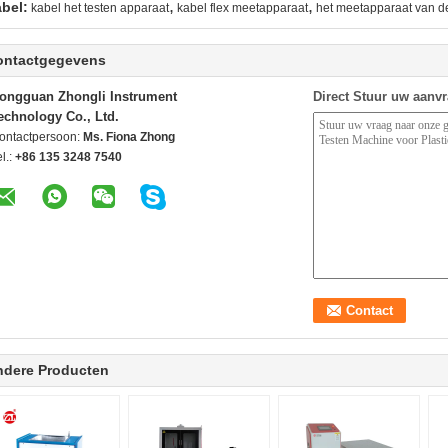
,
,
abel:
kabel het testen apparaat
kabel flex meetapparaat
het meetapparaat van de
ontactgegevens
ongguan Zhongli Instrument
Direct Stuur uw aanv
echnology Co., Ltd.
ontactpersoon:
Ms. Fiona Zhong
l.:
+86 135 3248 7540
ndere Producten