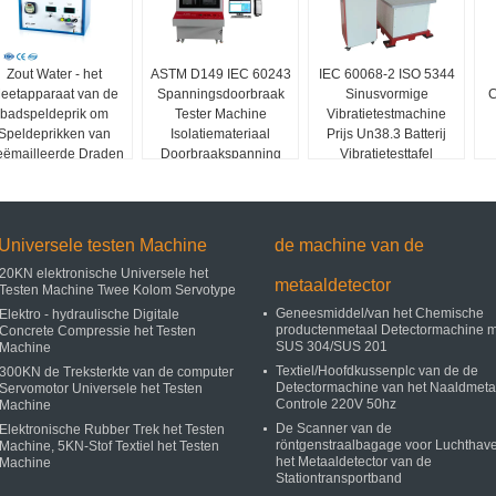
Zout Water - het
ASTM D149 IEC 60243
IEC 60068-2 ISO 5344
eetapparaat van de
Spanningsdoorbraak
Sinusvormige
C
badspeldeprik om
Tester Machine
Vibratietestmachine
Speldeprikken van
Isolatiemateriaal
Prijs Un38.3 Batterij
ëmailleerde Draden
Doorbraakspanning
Vibratietesttafel
te testen
Testapparatuur
Universele testen Machine
de machine van de
20KN elektronische Universele het
metaaldetector
Testen Machine Twee Kolom Servotype
Geneesmiddel/van het Chemische
Elektro - hydraulische Digitale
productenmetaal Detectormachine m
Concrete Compressie het Testen
SUS 304/SUS 201
Machine
Textiel/Hoofdkussenplc van de de
300KN de Treksterkte van de computer
Detectormachine van het Naaldmeta
Servomotor Universele het Testen
Controle 220V 50hz
Machine
De Scanner van de
Elektronische Rubber Trek het Testen
röntgenstraalbagage voor Luchthav
Machine, 5KN-Stof Textiel het Testen
het Metaaldetector van de
Machine
Stationtransportband