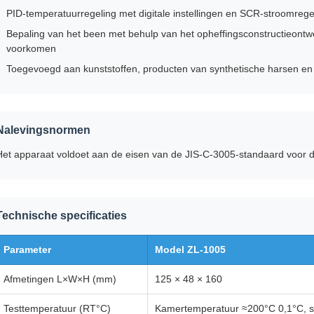
PID-temperatuurregeling met digitale instellingen en SCR-stroomrege
Bepaling van het been met behulp van het opheffingsconstructieont
voorkomen
Toegevoegd aan kunststoffen, producten van synthetische harsen en
Nalevingsnormen
Het apparaat voldoet aan de eisen van de JIS-C-3005-standaard voor 
Technische specificaties
Parameter
Model ZL-1005
Afmetingen L×W×H (mm)
125 × 48 × 160
Testtemperatuur (RT°C)
Kamertemperatuur ≈200°C 0,1°C, 