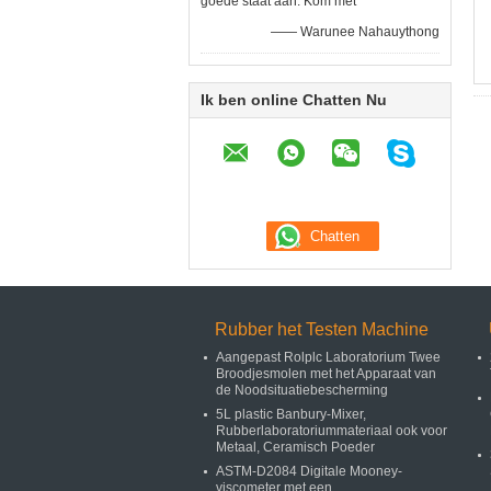
goede staat aan. Kom met
—— Warunee Nahauythong
Ik ben online Chatten Nu
Rubber het Testen Machine
Aangepast Rolplc Laboratorium Twee
Broodjesmolen met het Apparaat van
de Noodsituatiebescherming
5L plastic Banbury-Mixer,
Rubberlaboratoriummateriaal ook voor
Metaal, Ceramisch Poeder
ASTM-D2084 Digitale Mooney-
viscometer met een