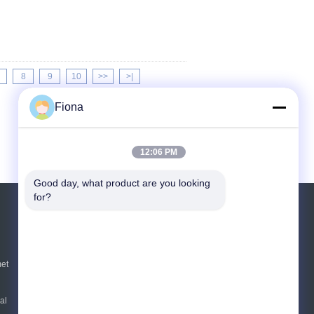
8
9
10
>>
>|
Fiona
12:06 PM
Good day, what product are you looking 
for?
Vraag een offerte aan
Verzend
et
al
E-Mail
Sitemap
|