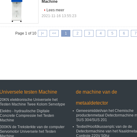
Machine
Lees meer
2021-11-16 13:55:23
Page 1 of 10
|<
<<
1
2
3
4
5
6
7
Universele testen Machine
de machine van de
20KN elektronische Universele het
metaaldetector
Testen Machine Twee Kolom Servotype
Geneesmiddel/van het Chemische
Elektro - hydraulische Digitale
productenmetaal Detectormachine m
Concrete Compressie het Testen
SUS 304/SUS 201
Machine
Textiel/Hoofdkussenplc van de de
300KN de Treksterkte van de computer
Detectormachine van het Naaldmeta
Servomotor Universele het Testen
Controle 220V 50hz
Machine