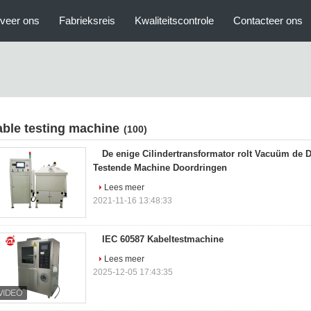
veer ons
Fabrieksreis
Kwaliteitscontrole
Contacteer ons
able testing machine
(100)
De enige Cilindertransformator rolt Vacuüm de D
Testende Machine Doordringen
Lees meer
2021-11-16 13:48:33
IEC 60587 Kabeltestmachine
Lees meer
2025-12-05 17:43:35