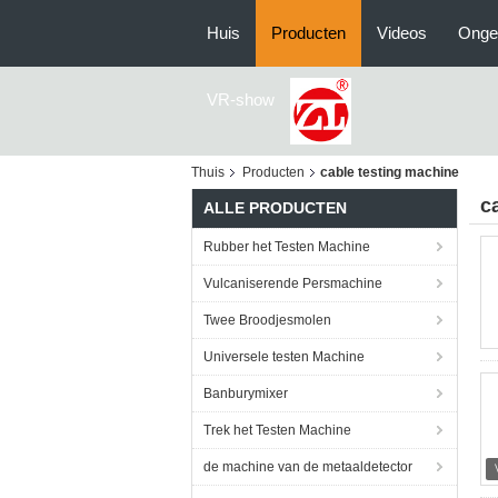
Huis
Producten
Videos
Onge
VR-show
Thuis
Producten
cable testing machine
c
ALLE PRODUCTEN
Rubber het Testen Machine
Vulcaniserende Persmachine
Twee Broodjesmolen
Universele testen Machine
Banburymixer
Trek het Testen Machine
de machine van de metaaldetector