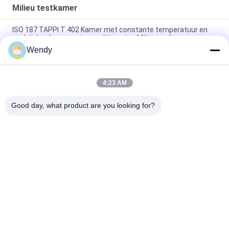
Milieu testkamer
ISO 187 TAPPI T 402 Kamer met constante temperatuur en
vochtigheid voor papierconditionering Milieutestkamer
Wendy
Droge en Natte Samengestelde Zoute de Testkamer 60L 120L
NSS Aass Cass van de Nevelcorrosie
4:23 AM
De Kamer van de de Vochtigheidstest van de
Desktoptemperatuur, Milieu de Testkamer van Benchtop
Good day, what product are you looking for?
populaire categorieën
Alle
Rubber Het Testen 
Vulcaniserende 
Machine
Persmachine
Twee 
Universele Testen 
Broodjesmolen
Machine
Trek Het Testen 
Banburymixer
Machine