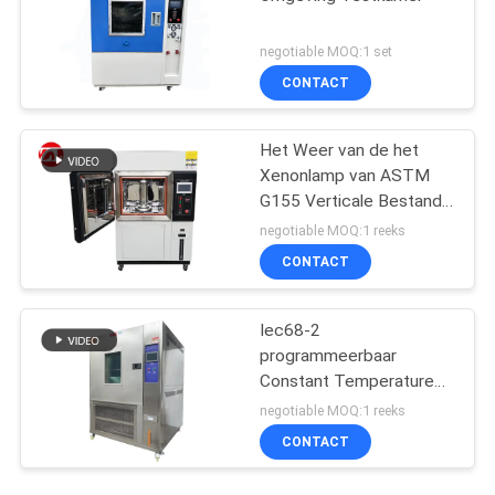
negotiable MOQ:1 set
CONTACT
Het Weer van de het
Xenonlamp van ASTM
G155 Verticale Bestand
het Testen Machine
negotiable MOQ:1 reeks
CONTACT
Iec68-2
programmeerbaar
Constant Temperature
And Humidity Machine
negotiable MOQ:1 reeks
CONTACT