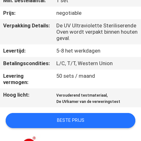
Min. bestelaantal:
1 set
KWALITEITSCONTROLE
Prijs:
negotiable
CONTACTEER
Verpakking Details:
De UV Ultraviolette Steriliserende
Oven wordt verpakt binnen houten
ONS
geval.
Levertijd:
5-8 het werkdagen
NIEUWS
Betalingscondities:
L/C, T/T, Western Union
VERZOEK
Levering
50 sets / maand
vermogen:
OM EEN
CITAAT
Hoog licht:
,
Verouderend testmateriaal
De UVkamer van de verweringstest
VR
BESTE PRIJS
SHOW