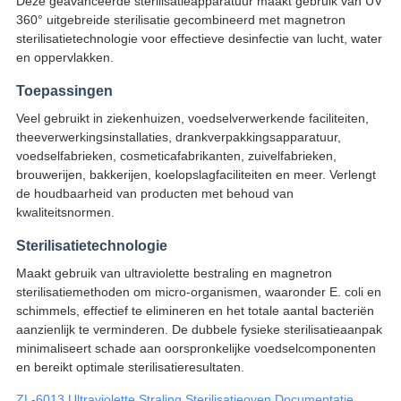
Deze geavanceerde sterilisatieapparatuur maakt gebruik van UV
360° uitgebreide sterilisatie gecombineerd met magnetron
sterilisatietechnologie voor effectieve desinfectie van lucht, water
en oppervlakken.
Toepassingen
Veel gebruikt in ziekenhuizen, voedselverwerkende faciliteiten,
theeverwerkingsinstallaties, drankverpakkingsapparatuur,
voedselfabrieken, cosmeticafabrikanten, zuivelfabrieken,
brouwerijen, bakkerijen, koelopslagfaciliteiten en meer. Verlengt
de houdbaarheid van producten met behoud van
kwaliteitsnormen.
Sterilisatietechnologie
Maakt gebruik van ultraviolette bestraling en magnetron
sterilisatiemethoden om micro-organismen, waaronder E. coli en
schimmels, effectief te elimineren en het totale aantal bacteriën
aanzienlijk te verminderen. De dubbele fysieke sterilisatieaanpak
minimaliseert schade aan oorspronkelijke voedselcomponenten
en bereikt optimale sterilisatieresultaten.
ZL-6013 Ultraviolette Straling Sterilisatieoven Documentatie