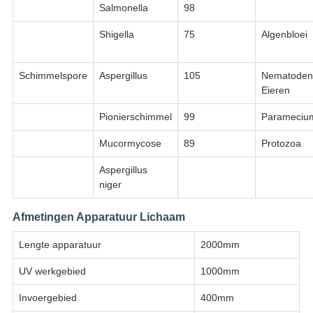
Salmonella
98
Shigella
75
Algenbloei
Schimmelspore
Aspergillus
105
Nematoden
Eieren
Pionierschimmel
99
Parameciu
Mucormycose
89
Protozoa
Aspergillus
niger
Afmetingen Apparatuur Lichaam
Lengte apparatuur
2000mm
UV werkgebied
1000mm
Invoergebied
400mm