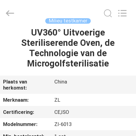
Dongguan
Zhongli
Instrument
Technology
Co.,
Milieu testkamer
Ltd..
All
Rights
UV360° Uitvoerige
HUIS
Reserved.
Steriliserende Oven, de
PRODUCTEN
Technologie van de
Microgolfsterilisatie
VIDEOS
Plaats van
China
herkomst:
ONGEVEER
ONS
Merknaam:
ZL
Certificering:
CE,ISO
FABRIEKSREIS
Modelnummer:
Zl-6013