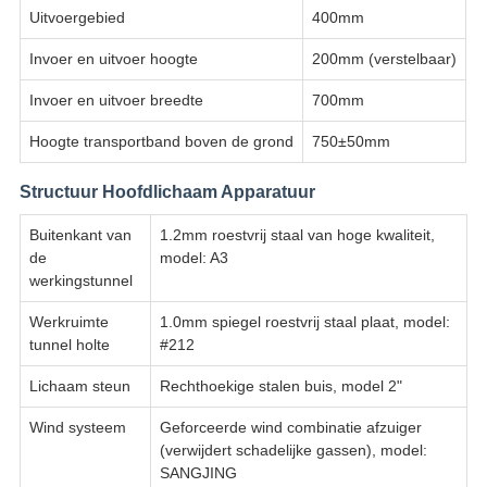
Uitvoergebied
400mm
Invoer en uitvoer hoogte
200mm (verstelbaar)
Invoer en uitvoer breedte
700mm
Hoogte transportband boven de grond
750±50mm
Structuur Hoofdlichaam Apparatuur
Buitenkant van
1.2mm roestvrij staal van hoge kwaliteit,
de
model: A3
werkingstunnel
Werkruimte
1.0mm spiegel roestvrij staal plaat, model:
tunnel holte
#212
Lichaam steun
Rechthoekige stalen buis, model 2"
Wind systeem
Geforceerde wind combinatie afzuiger
(verwijdert schadelijke gassen), model:
SANGJING