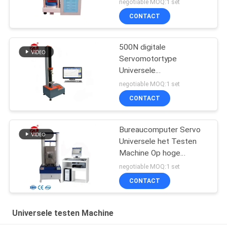
negotiable MOQ:1 set
CONTACT
500N digitale
Servomotortype
Universele
Stoffentreksterkte het
negotiable MOQ:1 set
testen machine
CONTACT
Bureaucomputer Servo
Universele het Testen
Machine Op hoge
temperatuur
negotiable MOQ:1 set
CONTACT
Universele testen Machine