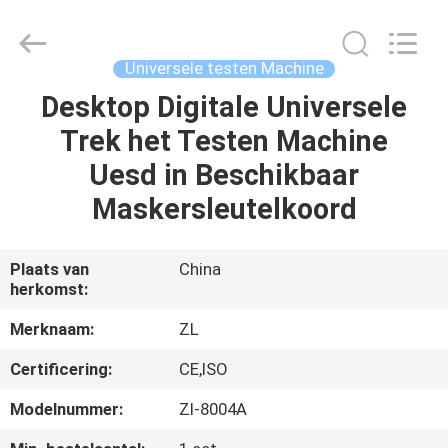
Dongguan
Zhongli
Instrument
Technology
Co.,
Universele testen Machine
Ltd..
All
Rights
Desktop Digitale Universele
HUIS
Reserved.
Trek het Testen Machine
PRODUCTEN
Uesd in Beschikbaar
Maskersleutelkoord
VIDEOS
Plaats van
China
herkomst:
ONGEVEER
ONS
Merknaam:
ZL
Certificering:
CE,ISO
FABRIEKSREIS
Modelnummer:
Zl-8004A