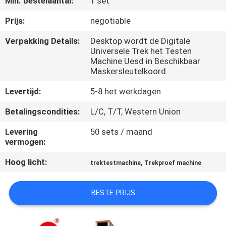
Min. bestelaantal:
1 set
KWALITEITSCONTROLE
Prijs:
negotiable
CONTACTEER
Verpakking Details:
Desktop wordt de Digitale
Universele Trek het Testen
ONS
Machine Uesd in Beschikbaar
Maskersleutelkoord
NIEUWS
Levertijd:
5-8 het werkdagen
Betalingscondities:
L/C, T/T, Western Union
VERZOEK
Levering
50 sets / maand
OM EEN
vermogen:
CITAAT
Hoog licht:
,
trektestmachine
Trekproef machine
VR
BESTE PRIJS
SHOW