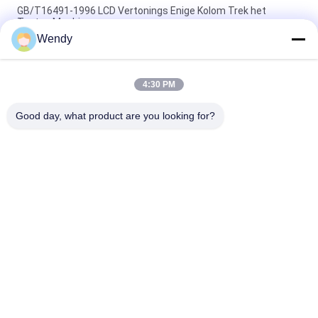
GB/T16491-1996 LCD Vertonings Enige Kolom Trek het
Testen Machine
Wendy
Elektronische Rubber Trek het Testen Machine, 5KN-Stof
Textiel het Testen Machine
4:30 PM
Instrument van de stoffen het Universele Treksterkte, Textiel
het Testen van 1KN Machine UTM
Good day, what product are you looking for?
populaire categorieën
Alle
Rubber Het Testen 
Vulcaniserende 
Machine
Persmachine
Twee 
Universele Testen 
Broodjesmolen
Machine
Trek Het Testen 
Banburymixer
Machine
De Machine Van De 